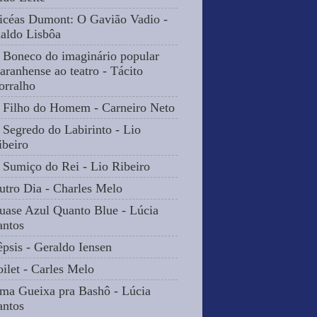
icéas Dumont: O Gavião Vadio -
naldo Lisbôa
 Boneco do imaginário popular
aranhense ao teatro - Tácito
orralho
 Filho do Homem - Carneiro Neto
 Segredo do Labirinto - Lio
ibeiro
 Sumiço do Rei - Lio Ribeiro
utro Dia - Charles Melo
uase Azul Quanto Blue - Lúcia
antos
êpsis - Geraldo Iensen
oilet - Carles Melo
ma Gueixa pra Bashô - Lúcia
antos