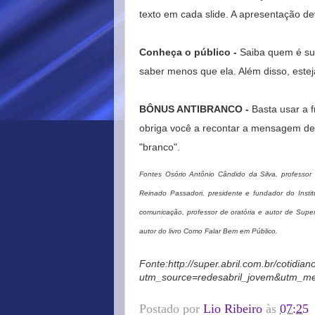
texto em cada slide. A apresentação dev
Conheça o público -
Saiba quem é sua
saber menos que ela. Além disso, este
BÔNUS ANTIBRANCO -
Basta usar a f
obriga você a recontar a mensagem de o
"branco".
Fontes Osório Antônio Cândido da Silva, professo
Reinado Passadori, presidente e fundador do Insti
comunicação, professor de oratória e autor de Supe
autor do livro Como Falar Bem em Público.
Fonte:http://super.abril.com.br/cotidia
utm_source=redesabril_jovem&utm_me
Postado por
Lio Ribeiro
às
07:25