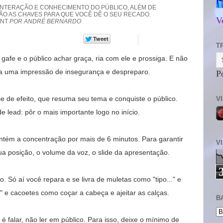
INTERAÇÃO E CONHECIMENTO DO PÚBLICO, ALÉM DE
ÃO AS CHAVES PARA QUE VOCÊ DÊ O SEU RECADO.
V
INT
POR ANDRÉ BERNARDO
T
afe e o público achar graça, ria com ele e prossiga. E não
ssa uma impressão de insegurança e despreparo.
P
de efeito, que resuma seu tema e conquiste o público.
V
 lead: pôr o mais importante logo no início.
tém a concentração por mais de 6 minutos. Para garantir
V
sua posição, o volume da voz, o slide da apresentação.
. Só aí você repara e se livra de muletas como "tipo..." e
 e cacoetes como coçar a cabeça e ajeitar as calças.
B
a é falar, não ler em público. Para isso, deixe o mínimo de