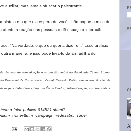
e auxiliar, mas jamais ofuscar o palestrante.
P
 plateia e o que ela espera de você - não pague o mico de
S
ja atento à reação das pessoas e dê espaço à interação.
rase: "Na verdade, o que eu queria dizer é..." Esse artifício
utra maneira, e isso pode livrá-lo da armadilha do
r de técnicas de comunicação e expressão verbal da Faculdade Cásper Líbero;
tuto Passadori de Comunicação Verbal; Reinaldo Polito, mestre em ciências da
rdicas para Falar Bem e Seja um Ótimo Orador; William Douglas, conferencista e
C
no/como-falar-publico-614521.shtml?
dium=twitter&utm_campaign=redesabril_super
A