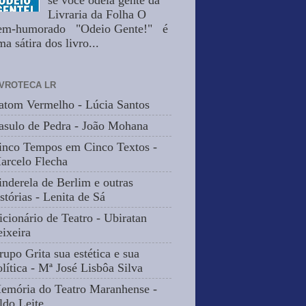
se você odeia gente da
Livraria da Folha O
em-humorado "Odeio Gente!" é
a sátira dos livro...
IVROTECA LR
atom Vermelho - Lúcia Santos
asulo de Pedra - João Mohana
inco Tempos em Cinco Textos -
arcelo Flecha
inderela de Berlim e outras
stórias - Lenita de Sá
icionário de Teatro - Ubiratan
eixeira
rupo Grita sua estética e sua
olítica - Mª José Lisbôa Silva
emória do Teatro Maranhense -
ldo Leite