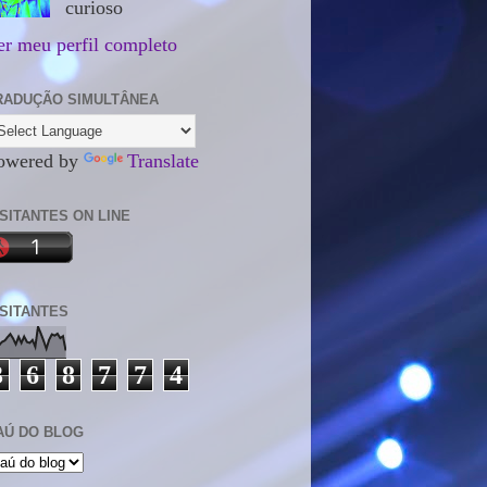
curioso
er meu perfil completo
RADUÇÃO SIMULTÂNEA
owered by
Translate
ISITANTES ON LINE
ISITANTES
3
6
8
7
7
4
AÚ DO BLOG