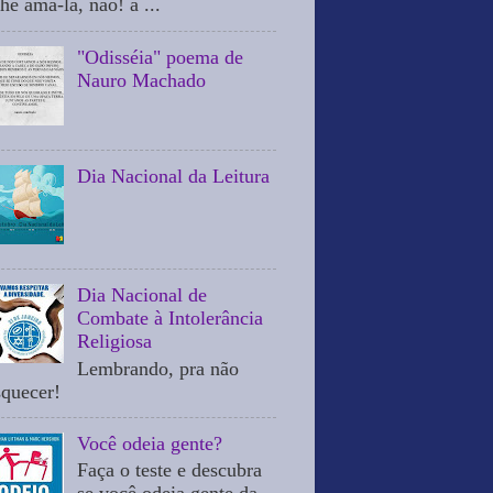
he ama-la, não! a ...
"Odisséia" poema de
Nauro Machado
Dia Nacional da Leitura
Dia Nacional de
Combate à Intolerância
Religiosa
Lembrando, pra não
squecer!
Você odeia gente?
Faça o teste e descubra