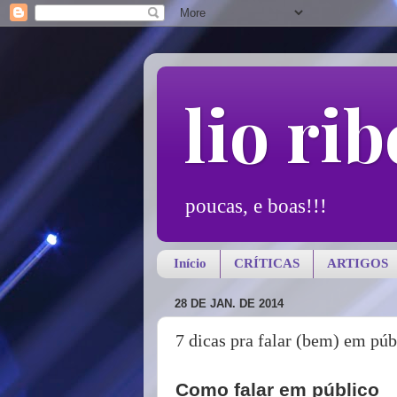
lio rib
poucas, e boas!!!
Início
CRÍTICAS
ARTIGOS
28 DE JAN. DE 2014
7 dicas pra falar (bem) em púb
Como falar em público