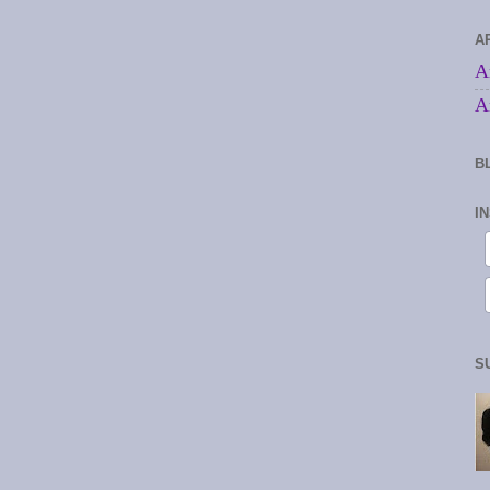
A
A
A
B
I
S