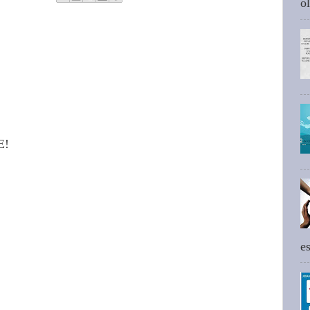
ol
E!
e