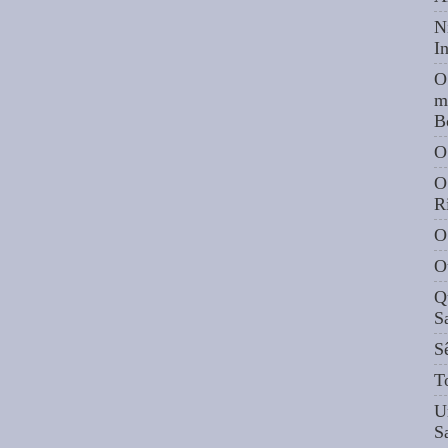
N
I
O
m
B
O
O
R
O
O
Q
S
S
T
U
S