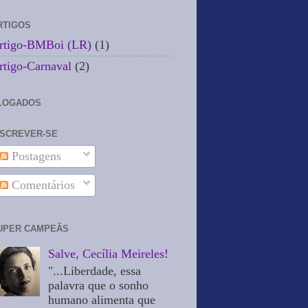
RTIGOS
rtigo-BMBoi (LR)
(1)
rtigo-Carnaval
(2)
LOGADOS
NSCREVER-SE
Postagens
Comentários
UPER CAMPEÃS
Salve, Cecília Meireles!
"...Liberdade, essa
palavra que o sonho
humano alimenta que