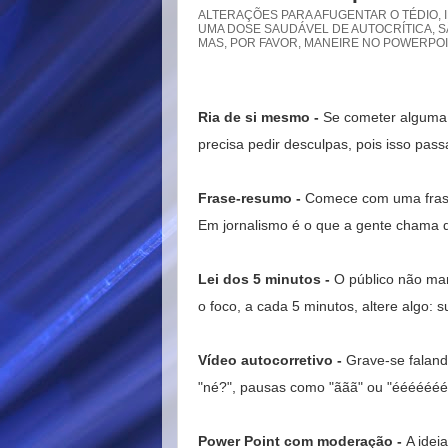
ALTERAÇÕES PARA AFUGENTAR O TÉDIO, 
UMA DOSE SAUDÁVEL DE AUTOCRÍTICA, S
MAS, POR FAVOR, MANEIRE NO POWERPO
Ria de si mesmo -
Se cometer alguma g
precisa pedir desculpas, pois isso pa
Frase-resumo -
Comece com uma frase 
Em jornalismo é o que a gente chama de
Lei dos 5 minutos -
O público não man
o foco, a cada 5 minutos, altere algo: 
Vídeo autocorretivo -
Grave-se falando
"né?", pausas como "ããã" ou "ééééééé"
Power Point com moderação -
A idei