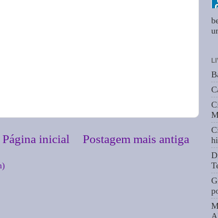
b
um
L
B
C
C
M
C
Página inicial
Postagem mais antiga
hi
D
m)
T
G
p
M
A