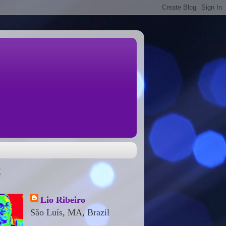
Lio Ribeiro
São Luís, MA, Brazil