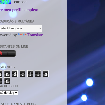
curioso
er meu perfil completo
RADUÇÃO SIMULTÂNEA
owered by
Translate
ISITANTES ON LINE
ISITANTES
u
n
d
e
f
i
n
e
d
AÚ DO BLOG
ESQUISAR NESTE BLOG