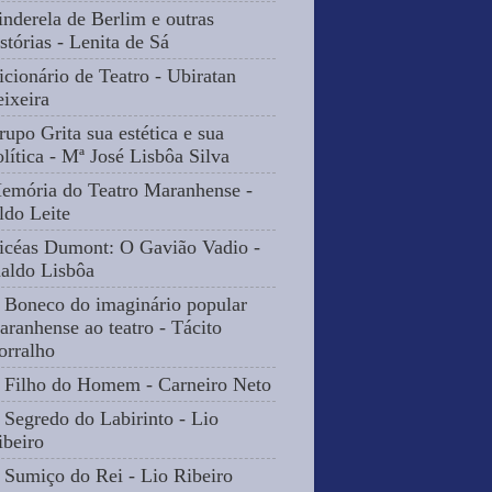
inderela de Berlim e outras
stórias - Lenita de Sá
icionário de Teatro - Ubiratan
eixeira
rupo Grita sua estética e sua
olítica - Mª José Lisbôa Silva
emória do Teatro Maranhense -
ldo Leite
icéas Dumont: O Gavião Vadio -
naldo Lisbôa
 Boneco do imaginário popular
aranhense ao teatro - Tácito
orralho
 Filho do Homem - Carneiro Neto
 Segredo do Labirinto - Lio
ibeiro
 Sumiço do Rei - Lio Ribeiro