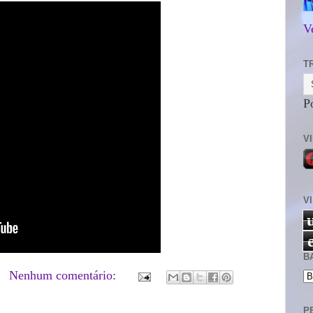
V
T
P
V
V
B
Nenhum comentário:
P