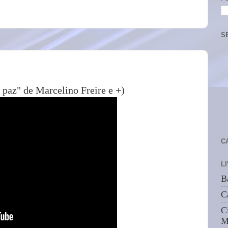
S
 paz" de Marcelino Freire e +)
C
L
B
C
C
M