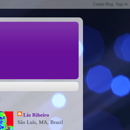
Lio Ribeiro
São Luís, MA, Brazil