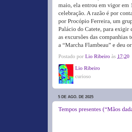
maio, ela entrou em vigor em 1
celebração. A razão é por cont
por Procópio Ferreira, um grup
Palácio do Catete, para exigir
as excursões das companhias t
a “Marcha Flambeau” e deu ori
Postado por
Lio Ribeiro
às
17:20
Lio Ribeiro
curioso
5 DE AGO. DE 2025
Tempos presentes (“Mãos dad