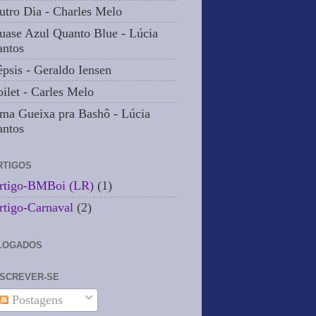
utro Dia - Charles Melo
uase Azul Quanto Blue - Lúcia
antos
êpsis - Geraldo Iensen
oilet - Carles Melo
ma Gueixa pra Bashô - Lúcia
antos
RTIGOS
rtigo-BMBoi (LR)
(1)
rtigo-Carnaval
(2)
LOGADOS
NSCREVER-SE
Postagens