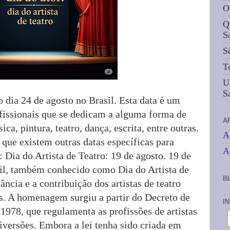
O
Q
S
S
T
U
S
o dia 24 de agosto no Brasil. Esta data é um
fissionais que se dedicam a alguma forma de
A
ica, pintura, teatro, dança, escrita, entre outras.
A
 que existem outras datas específicas para
A
: Dia do Artista de Teatro: 19 de agosto. 19 de
sil, também conhecido como Dia do Artista de
B
ância e a contribuição dos artistas de teatro
cas. A homenagem surgiu a partir do Decreto de
I
 1978, que regulamenta as profissões de artistas
iversões. Embora a lei tenha sido criada em