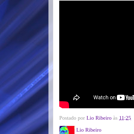
Postado por
Lio Ribeiro
às
11:25
Lio Ribeiro