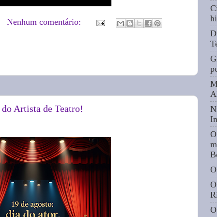
C
hi
Nenhum comentário:
D
T
G
p
M
A
 do Artista de Teatro!
N
I
O
m
B
O
O
R
O