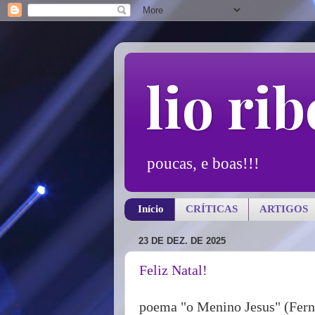
lio rib
poucas, e boas!!!
Início
CRÍTICAS
ARTIGOS
23 DE DEZ. DE 2025
Feliz Natal!
poema "o Menino Jesus" (Ferna