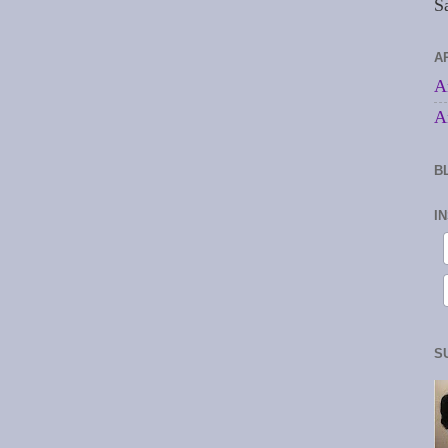
S
A
A
A
B
I
S