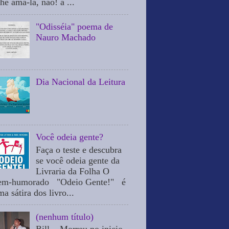
he ama-la, não! a ...
"Odisséia" poema de
Nauro Machado
Dia Nacional da Leitura
Você odeia gente?
Faça o teste e descubra
se você odeia gente da
Livraria da Folha O
em-humorado "Odeio Gente!" é
a sátira dos livro...
(nenhum título)