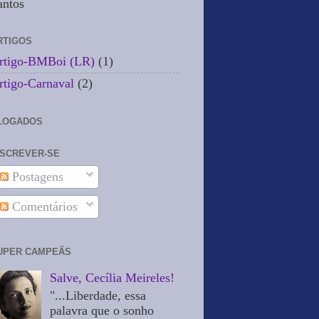
antos
RTIGOS
rtigo-BMBoi (LR)
(1)
rtigo-Carnaval
(2)
LOGADOS
NSCREVER-SE
Postagens
Comentários
UPER CAMPEÃS
Salve, Cecília Meireles!
"...Liberdade, essa
palavra que o sonho