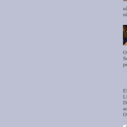
n
n
O
S
p
E
L
D
a
O