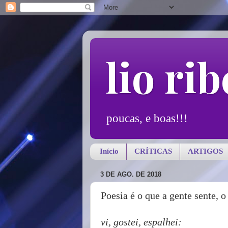
lio rib
poucas, e boas!!!
Início
CRÍTICAS
ARTIGOS
3 DE AGO. DE 2018
Poesia é o que a gente sente, o 
vi, gostei, espalhei: