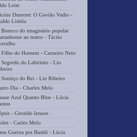
ldo Leite
icéas Dumont: O Gavião Vadio -
naldo Lisbôa
 Boneco do imaginário popular
aranhense ao teatro - Tácito
orralho
 Filho do Homem - Carneiro Neto
 Segredo do Labirinto - Lio
ibeiro
 Sumiço do Rei - Lio Ribeiro
utro Dia - Charles Melo
uase Azul Quanto Blue - Lúcia
antos
êpsis - Geraldo Iensen
oilet - Carles Melo
ma Gueixa pra Bashô - Lúcia