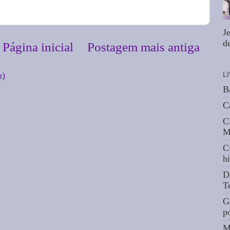
J
de
Página inicial
Postagem mais antiga
m)
L
B
C
C
M
C
hi
D
T
G
p
M