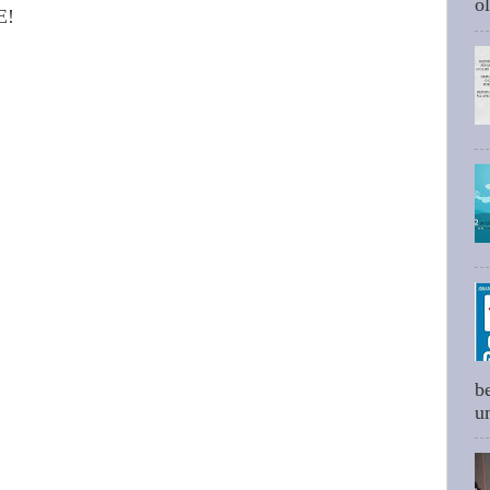
ol
E!
b
um