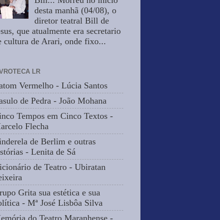
Bill... Morreu no inicio
desta manhã (04/08), o
diretor teatral Bill de
esus, que atualmente era secretario
 cultura de Arari, onde fixo...
IVROTECA LR
atom Vermelho - Lúcia Santos
asulo de Pedra - João Mohana
inco Tempos em Cinco Textos -
arcelo Flecha
inderela de Berlim e outras
stórias - Lenita de Sá
icionário de Teatro - Ubiratan
eixeira
rupo Grita sua estética e sua
olítica - Mª José Lisbôa Silva
emória do Teatro Maranhense -