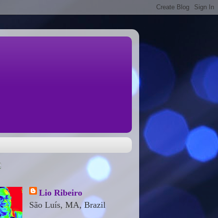
Lio Ribeiro
São Luís, MA, Brazil