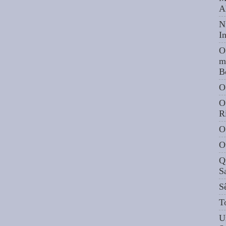
A
N
I
O
m
B
O
O
R
O
O
Q
S
S
T
U