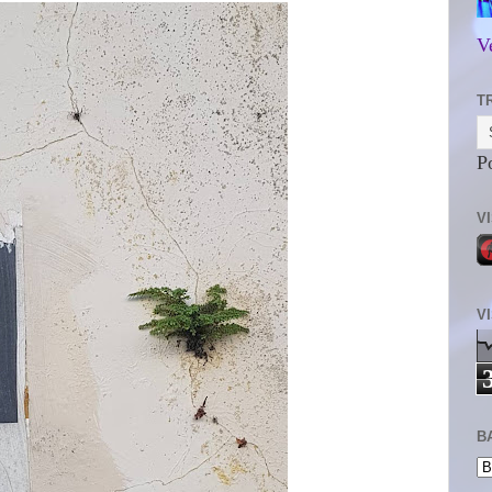
V
T
P
V
V
B