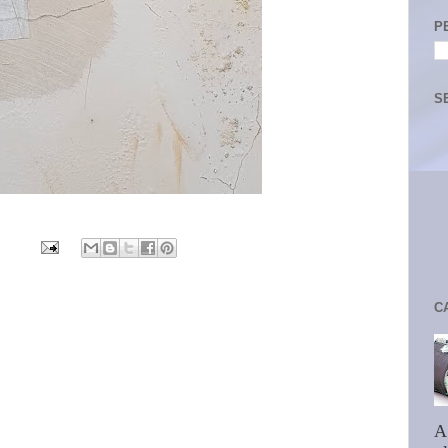
P
S
C
A