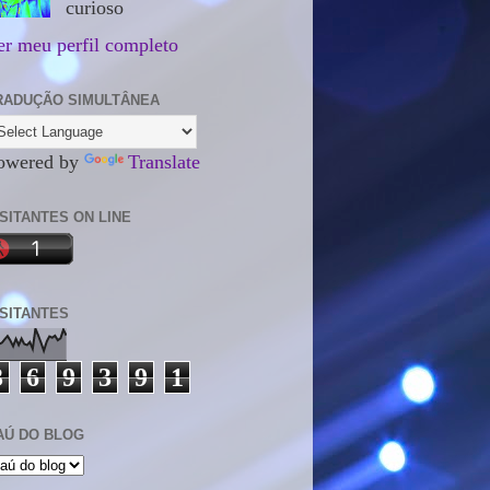
curioso
er meu perfil completo
RADUÇÃO SIMULTÂNEA
owered by
Translate
ISITANTES ON LINE
ISITANTES
3
6
9
3
9
1
AÚ DO BLOG