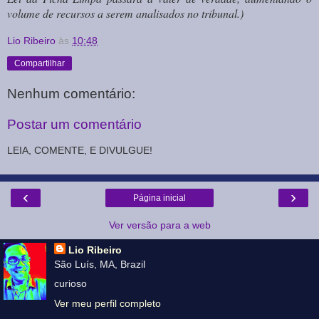
volume de recursos a serem analisados no tribunal.)
Lio Ribeiro
às
10:48
Compartilhar
Nenhum comentário:
Postar um comentário
LEIA, COMENTE, E DIVULGUE!
‹
›
Página inicial
Ver versão para a web
Lio Ribeiro
São Luís, MA, Brazil
curioso
Ver meu perfil completo