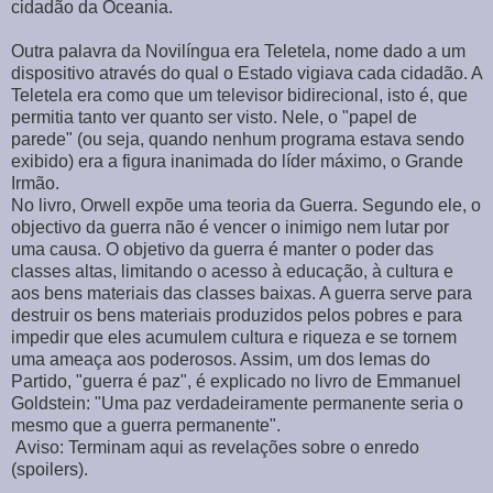
cidadão da Oceania.
Outra palavra da Novilíngua era Teletela, nome dado a um
dispositivo através do qual o Estado vigiava cada cidadão. A
Teletela era como que um televisor bidirecional, isto é, que
permitia tanto ver quanto ser visto. Nele, o "papel de
parede" (ou seja, quando nenhum programa estava sendo
exibido) era a figura inanimada do líder máximo, o Grande
Irmão.
No livro, Orwell expõe uma teoria da Guerra. Segundo ele, o
objectivo da guerra não é vencer o inimigo nem lutar por
uma causa. O objetivo da guerra é manter o poder das
classes altas, limitando o acesso à educação, à cultura e
aos bens materiais das classes baixas. A guerra serve para
destruir os bens materiais produzidos pelos pobres e para
impedir que eles acumulem cultura e riqueza e se tornem
uma ameaça aos poderosos. Assim, um dos lemas do
Partido, "guerra é paz", é explicado no livro de Emmanuel
Goldstein: "Uma paz verdadeiramente permanente seria o
mesmo que a guerra permanente".
Aviso: Terminam aqui as revelações sobre o enredo
(spoilers).