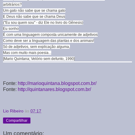
arbitrários?
Um gato não sabe que se chama gato
E Deus não sabe que se chama Deus
("Eu sou quem sou" - diz Ele no livro do Gênesis)
Eu sonho
Ë com uma linguagem composta unicamente de adjetivos
Como deve ser a linguagem das plantas e dos animais!
Só de adjetivos, sem explicação alguma,
Mas com muito mais poesia...
[Mario Quintana; Velório sem defunto, 1990]
Fonte:
http://marioquintana.blogspot.com.br/
Fonte:
http://quintanares.blogspot.com.br/
Lio Ribeiro
às
07:17
Compartilhar
Um comentário: