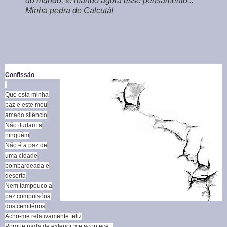
do mundo, te mando agora esse pensamento...
Minha pedra de Calcutá!
Confissão
Que esta minha
paz e este meu
amado silêncio
Não iludam a
ninguém
Não é a paz de
uma cidade
bombardeada e
deserta
Nem tampouco a
paz compulsória
dos cemitérios
Acho-me relativamente feliz
Porque nada de exterior me acontece...