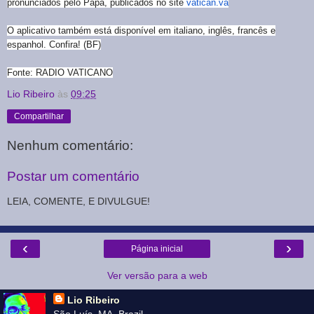
pronunciados pelo Papa, publicados no site
vatican.va
O aplicativo também está disponível em italiano, inglês, francês e
espanhol. Confira!
(BF)
Fonte: RADIO VATICANO
Lio Ribeiro
às
09:25
Compartilhar
Nenhum comentário:
Postar um comentário
LEIA, COMENTE, E DIVULGUE!
‹
›
Página inicial
Ver versão para a web
Lio Ribeiro
São Luís, MA, Brazil