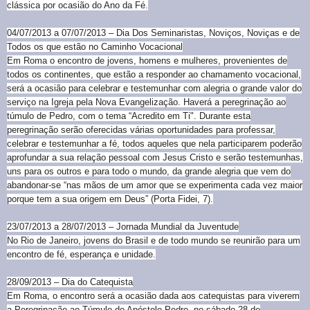
clássica por ocasião do Ano da Fé.
04/07/2013 a 07/07/2013 – Dia Dos Seminaristas, Noviços, Noviças e de
Todos os que estão no Caminho Vocacional
Em Roma o encontro de jovens, homens e mulheres, provenientes de
todos os continentes, que estão a responder ao chamamento vocacional,
será a ocasião para celebrar e testemunhar com alegria o grande valor do
serviço na Igreja pela Nova Evangelização. Haverá a peregrinação ao
túmulo de Pedro, com o tema “Acredito em Ti". Durante esta
peregrinação serão oferecidas várias oportunidades para professar,
celebrar e testemunhar a fé, todos aqueles que nela participarem poderão
aprofundar a sua relação pessoal com Jesus Cristo e serão testemunhas,
uns para os outros e para todo o mundo, da grande alegria que vem do
abandonar-se “nas mãos de um amor que se experimenta cada vez maior
porque tem a sua origem em Deus” (Porta Fidei, 7).
23/07/2013 a 28/07/2013 – Jornada Mundial da Juventude
No Rio de Janeiro, jovens do Brasil e de todo mundo se reunirão para um
encontro de fé, esperança e unidade.
28/09/2013 – Dia do Catequista
Em Roma, o encontro será a ocasião dada aos catequistas para viverem
a Peregrinação ao Túmulo do Apóstolo Pedro, no sábado 28 de