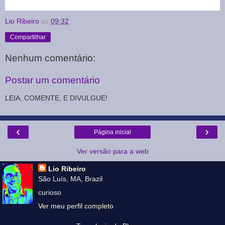
Lio Ribeiro
às
09:32
Compartilhar
Nenhum comentário:
Postar um comentário
LEIA, COMENTE, E DIVULGUE!
‹
›
Página inicial
Ver versão para a web
Lio Ribeiro
São Luís, MA, Brazil
curioso
Ver meu perfil completo