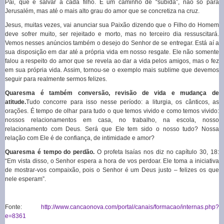
Pai, que é salvar a cada filho. É um caminho de “subida”, não só para
Jerusalém, mas até o mais alto grau do amor que se concretiza na cruz.
Jesus, muitas vezes, vai anunciar sua Paixão dizendo que o Filho do Homem
deve sofrer muito, ser rejeitado e morto, mas no terceiro dia ressuscitará.
Vemos nesses anúncios também o desejo do Senhor de se entregar. Está aí a
sua disposição em dar até a própria vida em nosso resgate. Ele não somente
falou a respeito do amor que se revela ao dar a vida pelos amigos, mas o fez
em sua própria vida. Assim, tornou-se o exemplo mais sublime que devemos
seguir para realmente sermos felizes.
Quaresma é também conversão, revisão de vida e mudança de
atitude.
Tudo concorre para isso nesse período: a liturgia, os cânticos, as
orações. É tempo de olhar para tudo o que temos vivido e como temos vivido:
nossos relacionamentos em casa, no trabalho, na escola, nosso
relacionamento com Deus. Será que Ele tem sido o nosso tudo? Nossa
relação com Ele é de confiança, de intimidade e amor?
Quaresma é tempo do perdão.
O profeta Isaías nos diz no capítulo 30, 18:
“Em vista disso, o Senhor espera a hora de vos perdoar. Ele toma a iniciativa
de mostrar-vos compaixão, pois o Senhor é um Deus justo – felizes os que
nele esperam”.
Fonte:
http://www.cancaonova.com/portal/canais/formacao/internas.php?
e=8361