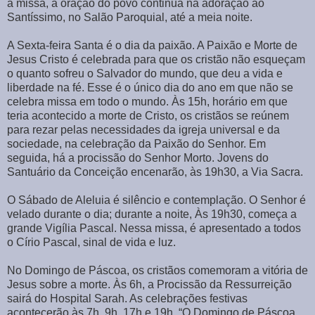
a missa, a oração do povo continua na adoração ao
Santíssimo, no Salão Paroquial, até a meia noite.
A Sexta-feira Santa é o dia da paixão. A Paixão e Morte de
Jesus Cristo é celebrada para que os cristão não esqueçam
o quanto sofreu o Salvador do mundo, que deu a vida e
liberdade na fé. Esse é o único dia do ano em que não se
celebra missa em todo o mundo. Às 15h, horário em que
teria acontecido a morte de Cristo, os cristãos se reúnem
para rezar pelas necessidades da igreja universal e da
sociedade, na celebração da Paixão do Senhor. Em
seguida, há a procissão do Senhor Morto. Jovens do
Santuário da Conceição encenarão, às 19h30, a Via Sacra.
O Sábado de Aleluia é silêncio e contemplação. O Senhor é
velado durante o dia; durante a noite, Às 19h30, começa a
grande Vigília Pascal. Nessa missa, é apresentado a todos
o Círio Pascal, sinal de vida e luz.
No Domingo de Páscoa, os cristãos comemoram a vitória de
Jesus sobre a morte. Às 6h, a Procissão da Ressurreição
sairá do Hospital Sarah. As celebrações festivas
acontecerão às 7h, 9h, 17h e 19h. “O Domingo de Páscoa