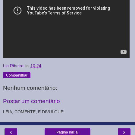
Lio Ribeiro
às
10:24
Compartilhar
Nenhum comentário:
Postar um comentário
LEIA, COMENTE, E DIVULGUE!
‹
›
Página inicial