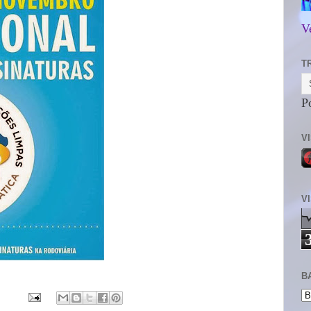
V
T
P
V
V
B