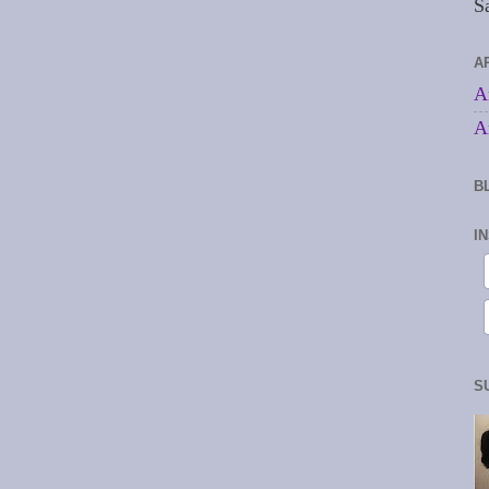
S
A
A
A
B
I
S