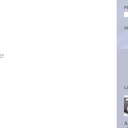
P
S
E!
C
A