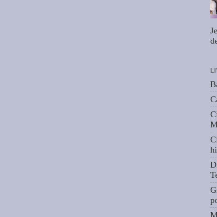
J
de
L
B
C
C
M
C
hi
D
T
G
p
M