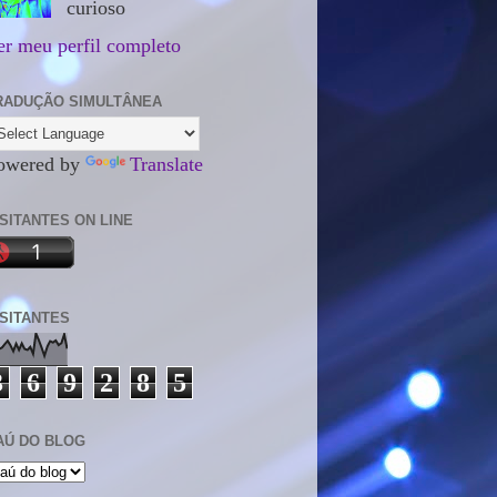
curioso
er meu perfil completo
RADUÇÃO SIMULTÂNEA
owered by
Translate
ISITANTES ON LINE
ISITANTES
3
6
9
2
8
5
AÚ DO BLOG