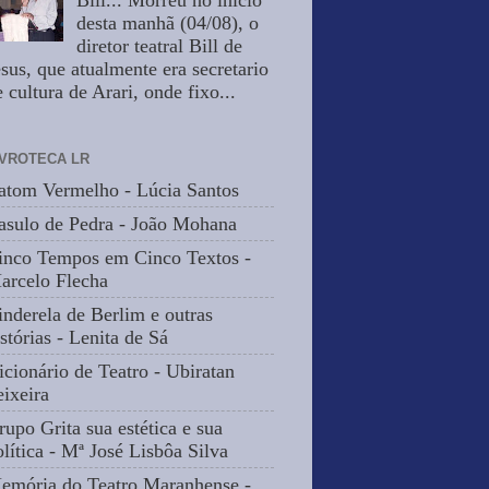
Bill... Morreu no inicio
desta manhã (04/08), o
diretor teatral Bill de
esus, que atualmente era secretario
 cultura de Arari, onde fixo...
IVROTECA LR
atom Vermelho - Lúcia Santos
asulo de Pedra - João Mohana
inco Tempos em Cinco Textos -
arcelo Flecha
inderela de Berlim e outras
stórias - Lenita de Sá
icionário de Teatro - Ubiratan
eixeira
rupo Grita sua estética e sua
olítica - Mª José Lisbôa Silva
emória do Teatro Maranhense -