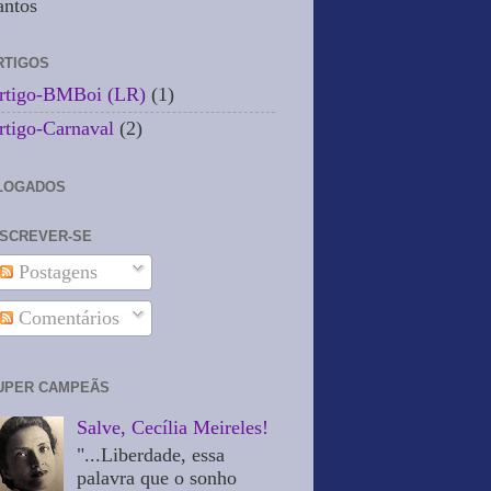
antos
RTIGOS
rtigo-BMBoi (LR)
(1)
rtigo-Carnaval
(2)
LOGADOS
NSCREVER-SE
Postagens
Comentários
UPER CAMPEÃS
Salve, Cecília Meireles!
"...Liberdade, essa
palavra que o sonho