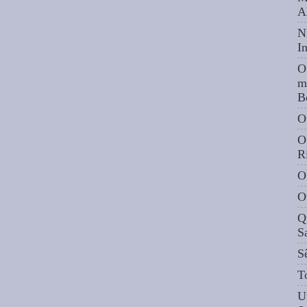
A
N
I
O
m
B
O
O
R
O
O
Q
S
S
T
U