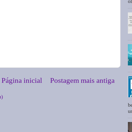
ol
Página inicial
Postagem mais antiga
m)
b
um