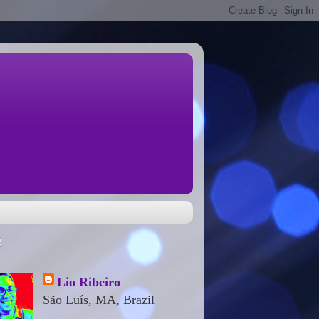
Lio Ribeiro
São Luís, MA, Brazil