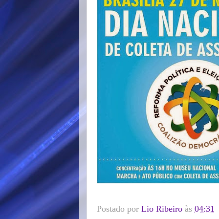
Postado por
Lio Ribeiro
às
04:31