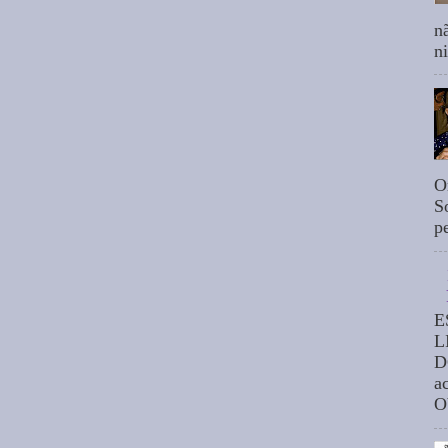
n
n
O
S
p
E
L
D
a
O