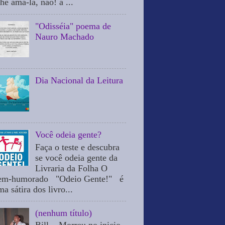
he ama-la, não! a ...
"Odisséia" poema de
Nauro Machado
Dia Nacional da Leitura
Você odeia gente?
Faça o teste e descubra
se você odeia gente da
Livraria da Folha O
em-humorado "Odeio Gente!" é
a sátira dos livro...
(nenhum título)