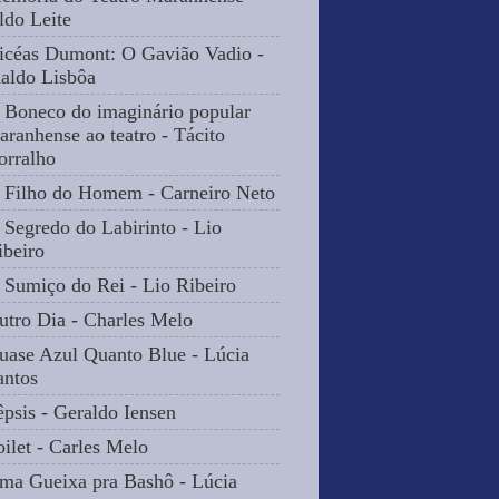
ldo Leite
icéas Dumont: O Gavião Vadio -
naldo Lisbôa
 Boneco do imaginário popular
aranhense ao teatro - Tácito
orralho
 Filho do Homem - Carneiro Neto
 Segredo do Labirinto - Lio
ibeiro
 Sumiço do Rei - Lio Ribeiro
utro Dia - Charles Melo
uase Azul Quanto Blue - Lúcia
antos
êpsis - Geraldo Iensen
oilet - Carles Melo
ma Gueixa pra Bashô - Lúcia