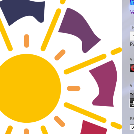
V
T
P
V
V
B