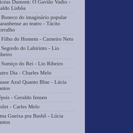
icéas Dumont: O Gavião Vadio -
naldo Lisbôa
 Boneco do imaginário popular
aranhense ao teatro - Tácito
orralho
 Filho do Homem - Carneiro Neto
 Segredo do Labirinto - Lio
ibeiro
 Sumiço do Rei - Lio Ribeiro
utro Dia - Charles Melo
uase Azul Quanto Blue - Lúcia
antos
êpsis - Geraldo Iensen
oilet - Carles Melo
ma Gueixa pra Bashô - Lúcia
antos