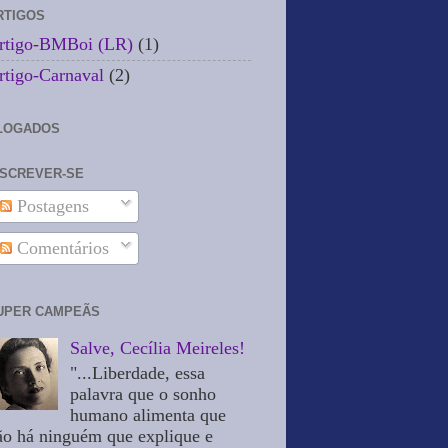
RTIGOS
rtigo-BMBoi (LR)
(1)
rtigo-Carnaval
(2)
LOGADOS
NSCREVER-SE
Postagens
Comentários
UPER CAMPEÃS
Salve, Cecília Meireles!
"...Liberdade, essa
palavra que o sonho
humano alimenta que
ão há ninguém que explique e