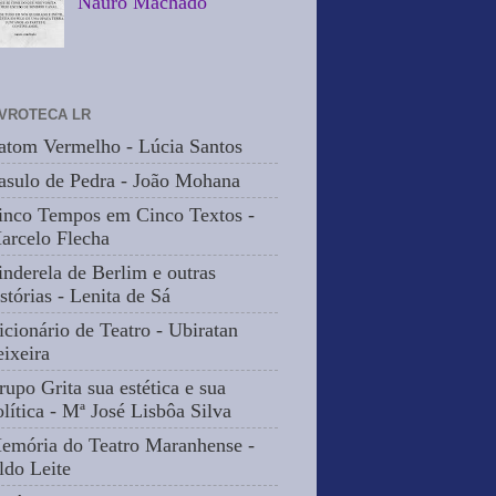
Nauro Machado
IVROTECA LR
atom Vermelho - Lúcia Santos
asulo de Pedra - João Mohana
inco Tempos em Cinco Textos -
arcelo Flecha
inderela de Berlim e outras
stórias - Lenita de Sá
icionário de Teatro - Ubiratan
eixeira
rupo Grita sua estética e sua
olítica - Mª José Lisbôa Silva
emória do Teatro Maranhense -
ldo Leite