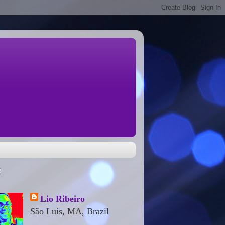
Lio Ribeiro
São Luís, MA, Brazil