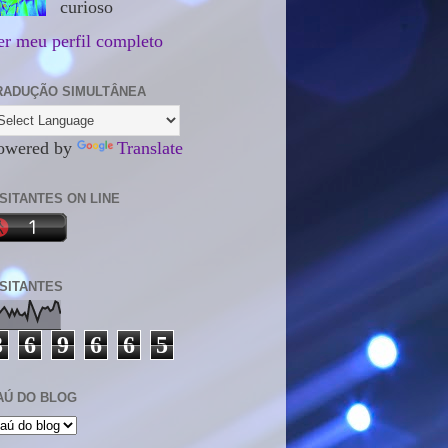
curioso
er meu perfil completo
RADUÇÃO SIMULTÂNEA
owered by
Translate
ISITANTES ON LINE
ISITANTES
3
6
9
6
6
5
AÚ DO BLOG