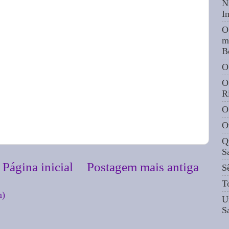
N
I
O
m
B
O
O
R
O
O
Q
S
Página inicial
Postagem mais antiga
S
T
m)
U
S