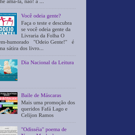
he ama-la, não! a ...
Você odeia gente?
Faça o teste e descubra
se você odeia gente da
Livraria da Folha O
em-humorado "Odeio Gente!" é
a sátira dos livro...
Dia Nacional da Leitura
Baile de Máscaras
Mais uma promoção dos
queridos Fafá Lago e
Celijon Ramos
"Odisséia" poema de