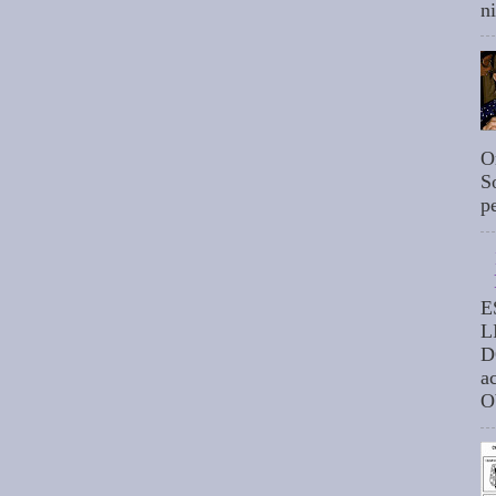
n
O
S
p
E
L
D
a
O