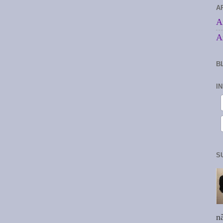
A
A
A
B
I
S
n