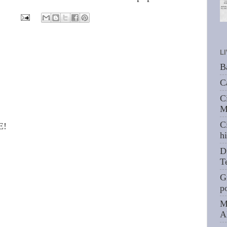
L
B
C
C
M
C
E!
hi
D
T
G
p
M
A