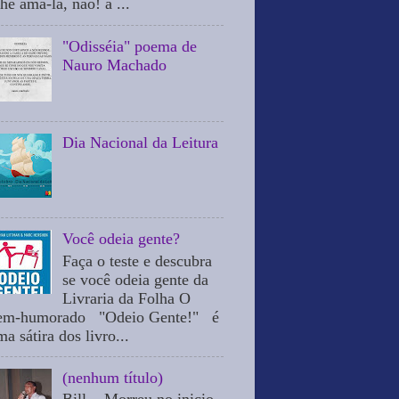
he ama-la, não! a ...
"Odisséia" poema de
Nauro Machado
Dia Nacional da Leitura
Você odeia gente?
Faça o teste e descubra
se você odeia gente da
Livraria da Folha O
em-humorado "Odeio Gente!" é
a sátira dos livro...
(nenhum título)