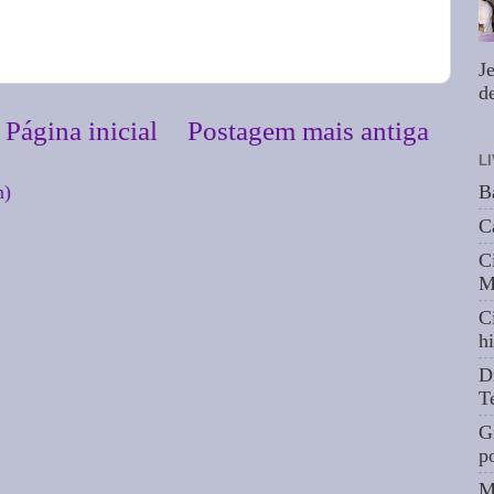
J
de
Página inicial
Postagem mais antiga
L
m)
B
C
C
M
C
hi
D
T
G
p
M