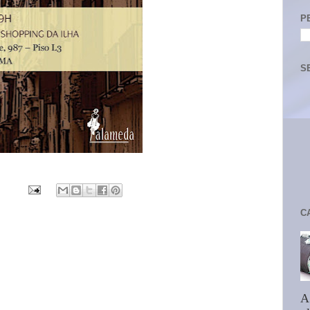
P
S
C
A