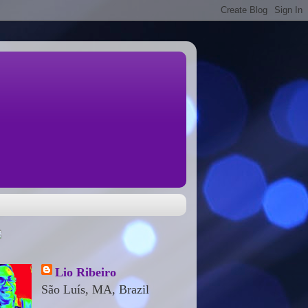
Lio Ribeiro
São Luís, MA, Brazil