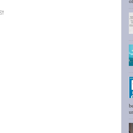
ol
E!
b
um