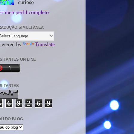
curioso
er meu perfil completo
RADUÇÃO SIMULTÂNEA
owered by
Translate
ISITANTES ON LINE
ISITANTES
3
6
9
2
6
9
AÚ DO BLOG