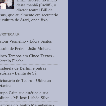
Bill... Morreu no inicio
desta manhã (04/08), o
diretor teatral Bill de
esus, que atualmente era secretario
 cultura de Arari, onde fixo...
IVROTECA LR
atom Vermelho - Lúcia Santos
asulo de Pedra - João Mohana
inco Tempos em Cinco Textos -
arcelo Flecha
inderela de Berlim e outras
stórias - Lenita de Sá
icionário de Teatro - Ubiratan
eixeira
rupo Grita sua estética e sua
olítica - Mª José Lisbôa Silva
emória do Teatro Maranhense -