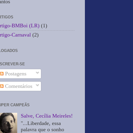
antos
RTIGOS
rtigo-BMBoi (LR)
(1)
rtigo-Carnaval
(2)
LOGADOS
NSCREVER-SE
Postagens
Comentários
UPER CAMPEÃS
Salve, Cecília Meireles!
"...Liberdade, essa
palavra que o sonho