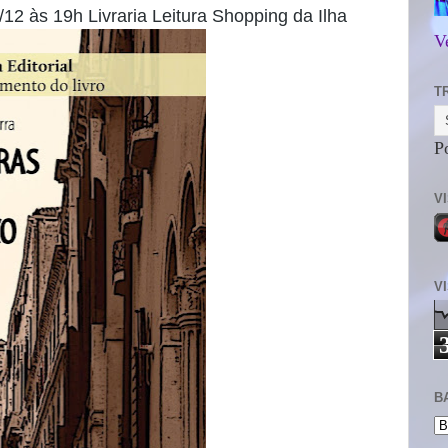
/12 às 19h Livraria Leitura Shopping da Ilha
V
T
P
V
V
B