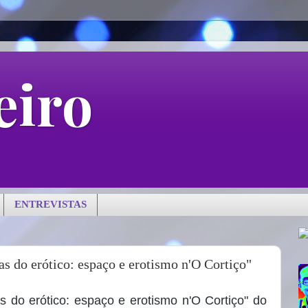
eiro
ENTREVISTAS
s do erótico: espaço e erotismo n'O Cortiço"
s do erótico: espaço e erotismo n'O Cortiço" do