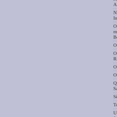
A
N
I
O
m
B
O
O
R
O
O
Q
S
S
T
U