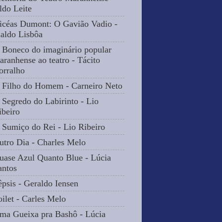
ldo Leite
icéas Dumont: O Gavião Vadio -
naldo Lisbôa
 Boneco do imaginário popular
aranhense ao teatro - Tácito
orralho
 Filho do Homem - Carneiro Neto
 Segredo do Labirinto - Lio
ibeiro
 Sumiço do Rei - Lio Ribeiro
utro Dia - Charles Melo
uase Azul Quanto Blue - Lúcia
antos
êpsis - Geraldo Iensen
oilet - Carles Melo
ma Gueixa pra Bashô - Lúcia