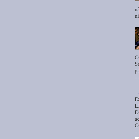
n
n
O
S
p
E
L
D
a
O