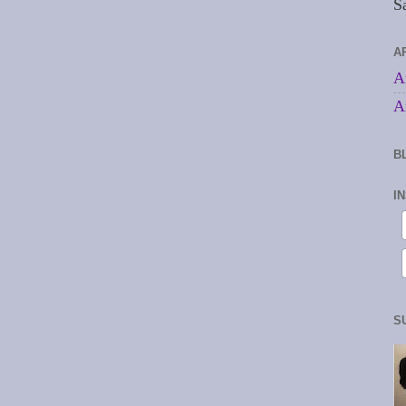
S
A
A
A
B
I
S