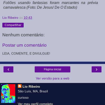
Foliões usando fantasias foram marcantes na prévia
carnavalesca (Foto: De Jesus/ De O Estado)
Lio Ribeiro
às
10:43
Compartilhar
Nenhum comentário:
Postar um comentário
LEIA, COMENTE, E DIVULGUE!
‹
›
Página inicial
Ver versão para a web
Lio Ribeiro
São Luís, MA, Brazil
curioso
Ver meu perfil completo