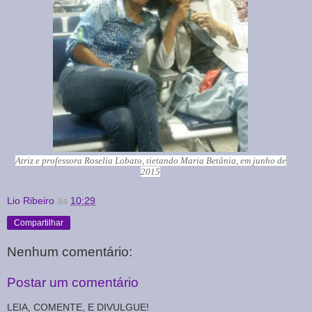
Atriz e professora Roselia Lobato, t
ietando Maria Betânia, em
junho de
2015
Lio Ribeiro
às
10:29
Compartilhar
Nenhum comentário:
Postar um comentário
LEIA, COMENTE, E DIVULGUE!