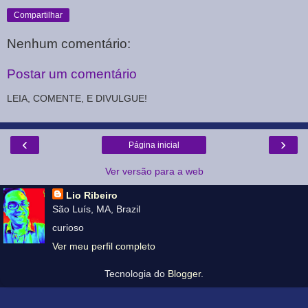
Compartilhar
Nenhum comentário:
Postar um comentário
LEIA, COMENTE, E DIVULGUE!
‹
›
Página inicial
Ver versão para a web
Lio Ribeiro
São Luís, MA, Brazil
curioso
Ver meu perfil completo
Tecnologia do
Blogger
.