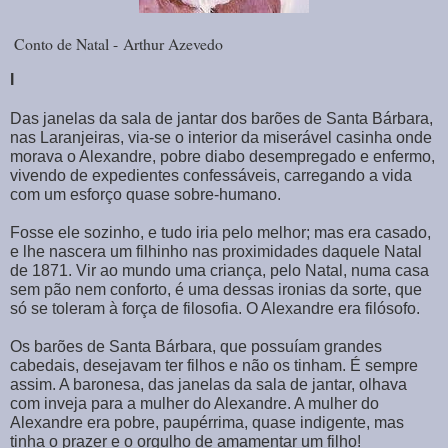
Conto de Natal -
Arthur Azevedo
I
Das janelas da sala de jantar dos barões de Santa Bárbara,
nas Laranjeiras, via-se o interior da miserável casinha onde
morava o Alexandre, pobre diabo desempregado e enfermo,
vivendo de expedientes confessáveis, carregando a vida
com um esforço quase sobre-humano.
Fosse ele sozinho, e tudo iria pelo melhor; mas era casado,
e lhe nascera um filhinho nas proximidades daquele Natal
de 1871. Vir ao mundo uma criança, pelo Natal, numa casa
sem pão nem conforto, é uma dessas ironias da sorte, que
só se toleram à força de filosofia. O Alexandre era filósofo.
Os barões de Santa Bárbara, que possuíam grandes
cabedais, desejavam ter filhos e não os tinham. É sempre
assim. A baronesa, das janelas da sala de jantar, olhava
com inveja para a mulher do Alexandre. A mulher do
Alexandre era pobre, paupérrima, quase indigente, mas
tinha o prazer e o orgulho de amamentar um filho!