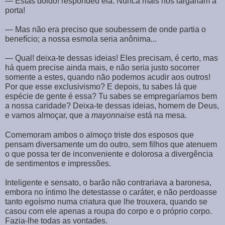
― Estás doido! respondeu ela. Nunca mais nos largariam a
porta!
― Mas não era preciso que soubessem de onde partia o
benefício; a nossa esmola seria anônima...
― Qual! deixa-te dessas ideias! Eles precisam, é certo, mas
há quem precise ainda mais, e não seria justo socorrer
somente a estes, quando não podemos acudir aos outros!
Por que esse exclusivismo? E depois, tu sabes lá que
espécie de gente é essa? Tu sabes se empregaríamos bem
a nossa caridade? Deixa-te dessas ideias, homem de Deus,
e vamos almoçar, que a
mayonnaise
está na mesa.
Comemoram ambos o almoço triste dos esposos que
pensam diversamente um do outro, sem filhos que atenuem
o que possa ter de inconveniente e dolorosa a divergência
de sentimentos e impressões.
Inteligente e sensato, o barão não contrariava a baronesa,
embora no íntimo lhe detestasse o caráter, e não perdoasse
tanto egoísmo numa criatura que lhe trouxera, quando se
casou com ele apenas a roupa do corpo e o próprio corpo.
Fazia-lhe todas as vontades.