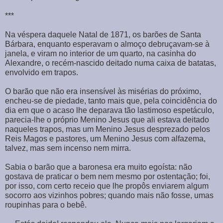
***
Na véspera daquele Natal de 1871, os barões de Santa
Bárbara, enquanto esperavam o almoço debruçavam-se à
janela, e viram no interior de um quarto, na casinha do
Alexandre, o recém-nascido deitado numa caixa de batatas,
envolvido em trapos.
O barão que não era insensível às misérias do próximo,
encheu-se de piedade, tanto mais que, pela coincidência do
dia em que o acaso lhe deparava tão lastimoso espetáculo,
parecia-lhe o próprio Menino Jesus que ali estava deitado
naqueles trapos, mas um Menino Jesus desprezado pelos
Reis Magos e pastores, um Menino Jesus com alfazema,
talvez, mas sem incenso nem mirra.
Sabia o barão que a baronesa era muito egoísta: não
gostava de praticar o bem nem mesmo por ostentação; foi,
por isso, com certo receio que lhe propôs enviarem algum
socorro aos vizinhos pobres; quando mais não fosse, umas
roupinhas para o bebê.