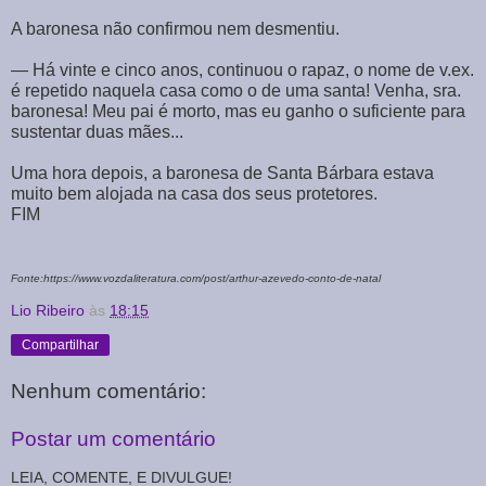
A baronesa não confirmou nem desmentiu.
― Há vinte e cinco anos, continuou o rapaz, o nome de v.ex.
é repetido naquela casa como o de uma santa! Venha, sra.
baronesa! Meu pai é morto, mas eu ganho o suficiente para
sustentar duas mães...
Uma hora depois, a baronesa de Santa Bárbara estava
muito bem alojada na casa dos seus protetores.
FIM
Fonte:https://www.vozdaliteratura.com/post/arthur-azevedo-conto-de-natal
Lio Ribeiro
às
18:15
Compartilhar
Nenhum comentário:
Postar um comentário
LEIA, COMENTE, E DIVULGUE!