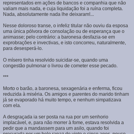
representados em ações de bancos e companhia que não
valiam mais nada, e cuja liquidação foi a ruína completa.
Nada, absolutamente nada lhe deixaram!...
Nesse doloroso transe, o infeliz titular não ouviu da esposa
uma única pólvora de consolação ou de esperança que o
animasse; pelo contrário: a baronesa desfazia-se em
exprobrações e invectivas, e isto concorreu, naturalmente,
para desesperá-lo.
O mísero tinha resolvido suicidar-se, quando uma
congestão pulmonar o livrou de cometer esse pecado.
***
Morto o barão, a baronesa, sexagenária e enferma, ficou
reduzida à miséria. Os amigos e parentes do marido tinham
já se evaporado há muito tempo, e nenhum simpatizava
com ela.
A desgraçada ia ser posta na rua por um senhorio
implacável, e, para não morrer à fome, estava resolvida a
pedir que a mandassem para um asilo, quando foi
procurada por um belo rapaz de vinte e cinco anos, pouco