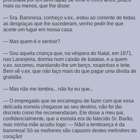
mais ou menos, que lhe disse:
― Sra. Baronesa, conheço v.ex., estou ao corrente de todas
as desgraças que lhe sucederam, venho pedir-lhe que
aceite um lugar em nossa casa.
― Mas quem é o senhor?
― Sou aquela criança que, na véspera do Natal, em 1871,
nas Laranjeira, dormia num caixão de batatas, e a quem
v.ex. socorreu, mandando-lhe um berço, roupinhas e leite.
Bem vê v.ex. que não faço mais do que pagar uma dívida de
gratidão.
― Mas não me lembra... não fui eu que...
― O empregado que se encarregou de fazer com que essa
delicada esmola chegasse ao seu destino, não foi tão
discreto como lhe recomendaram. Ele disse a meu pai,
confidencialmente, que a esmola era do falecido Sr. Barão,
mas minha mãe acudiu logo: ― Não! a lembrança é da
baronesa! Só as mulheres são capazes destes melindres do
coração!