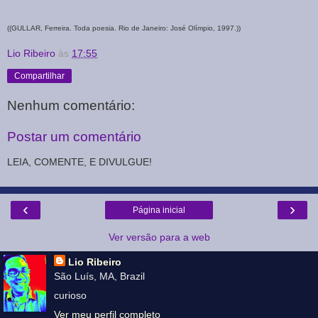
((GULLAR, Ferreira. Toda poesia. Rio de Janeiro: José Olímpio, 1997.))
Lio Ribeiro
às
17:55
Compartilhar
Nenhum comentário:
Postar um comentário
LEIA, COMENTE, E DIVULGUE!
‹
›
Página inicial
Ver versão para a web
Lio Ribeiro
São Luís, MA, Brazil
curioso
Ver meu perfil completo