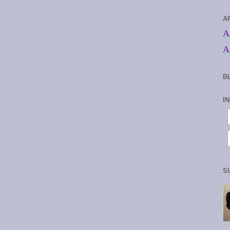
A
A
A
B
I
S