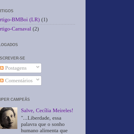
RTIGOS
rtigo-BMBoi (LR)
(1)
rtigo-Carnaval
(2)
LOGADOS
NSCREVER-SE
Postagens
Comentários
UPER CAMPEÃS
Salve, Cecília Meireles!
"...Liberdade, essa
palavra que o sonho
humano alimenta que