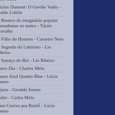
icéas Dumont: O Gavião Vadio -
naldo Lisbôa
 Boneco do imaginário popular
aranhense ao teatro - Tácito
orralho
 Filho do Homem - Carneiro Neto
 Segredo do Labirinto - Lio
ibeiro
 Sumiço do Rei - Lio Ribeiro
utro Dia - Charles Melo
uase Azul Quanto Blue - Lúcia
antos
êpsis - Geraldo Iensen
oilet - Carles Melo
ma Gueixa pra Bashô - Lúcia
antos