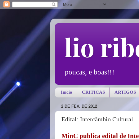
lio rib
poucas, e boas!!!
Início
CRÍTICAS
ARTIGOS
2 DE FEV. DE 2012
Edital: Intercâmbio Cultural
MinC publica edital de Int