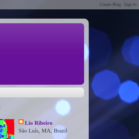
Lio Ribeiro
São Luís, MA, Brazil