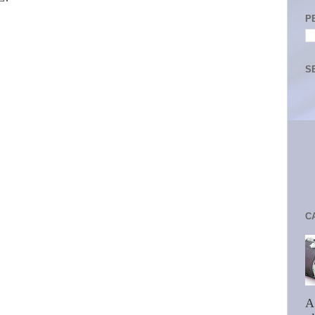
P
S
C
A