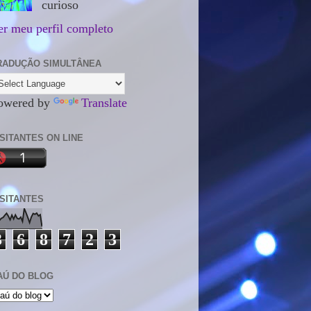
curioso
er meu perfil completo
RADUÇÃO SIMULTÂNEA
owered by
Translate
ISITANTES ON LINE
ISITANTES
3
6
8
7
2
3
AÚ DO BLOG