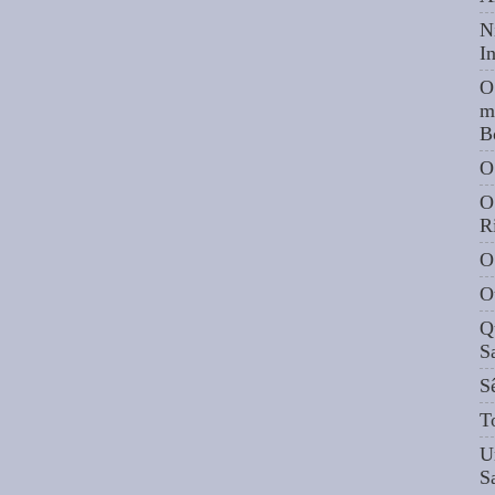
N
I
O
m
B
O
O
R
O
O
Q
S
S
T
U
S