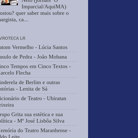
Neto (jornais O
Imparcial/AquiMA)
ostou? quer saber mais sobre o
argista, ca...
IVROTECA LR
atom Vermelho - Lúcia Santos
asulo de Pedra - João Mohana
inco Tempos em Cinco Textos -
arcelo Flecha
inderela de Berlim e outras
stórias - Lenita de Sá
icionário de Teatro - Ubiratan
eixeira
rupo Grita sua estética e sua
olítica - Mª José Lisbôa Silva
emória do Teatro Maranhense -
ldo Leite