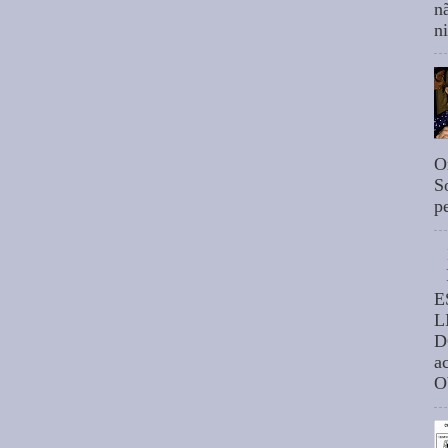
n
n
O
S
p
E
L
D
a
O