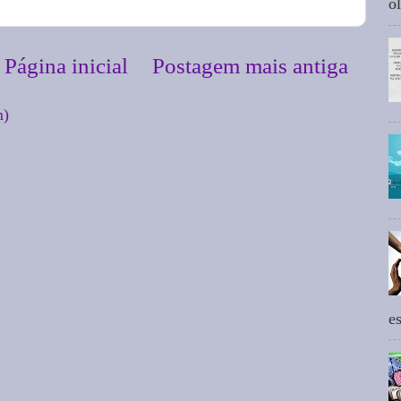
ol
Página inicial
Postagem mais antiga
m)
e