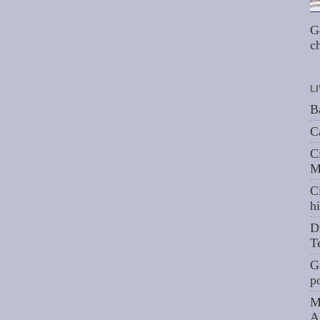
G
ch
L
B
C
C
M
C
hi
D
T
G
p
M
A