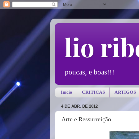
lio rib
poucas, e boas!!!
Início
CRÍTICAS
ARTIGOS
4 DE ABR. DE 2012
Arte e Ressurreição