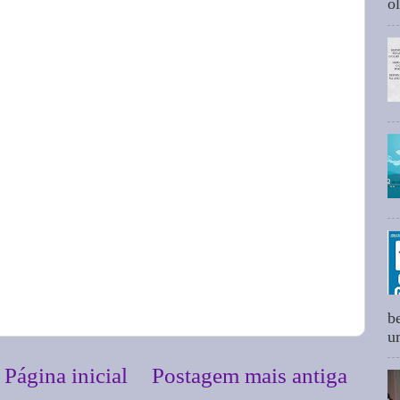
ol
b
um
Página inicial
Postagem mais antiga