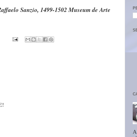
Raffaelo Sanzio, 1499-1502 Museum de Arte
P
S
C
E!
A