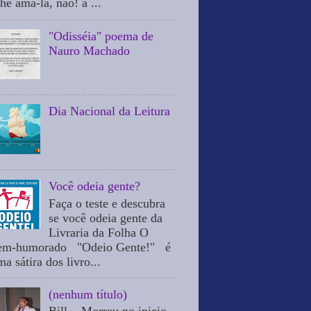
he ama-la, não! a ...
"Odisséia" poema de
Nauro Machado
Dia Nacional da Leitura
Você odeia gente?
Faça o teste e descubra
se você odeia gente da
Livraria da Folha O
em-humorado "Odeio Gente!" é
a sátira dos livro...
(nenhum título)