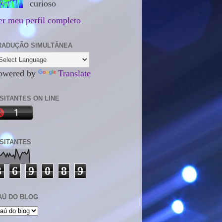
curioso
er meu perfil completo
RADUÇÃO SIMULTÂNEA
owered by
Translate
ISITANTES ON LINE
ISITANTES
3
6
9
0
8
9
AÚ DO BLOG