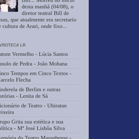
Bill... Morreu no inicio
desta manhã (04/08), o
diretor teatral Bill de
esus, que atualmente era secretario
 cultura de Arari, onde fixo...
IVROTECA LR
atom Vermelho - Lúcia Santos
asulo de Pedra - João Mohana
inco Tempos em Cinco Textos -
arcelo Flecha
inderela de Berlim e outras
stórias - Lenita de Sá
icionário de Teatro - Ubiratan
eixeira
rupo Grita sua estética e sua
olítica - Mª José Lisbôa Silva
emória do Teatro Maranhense -