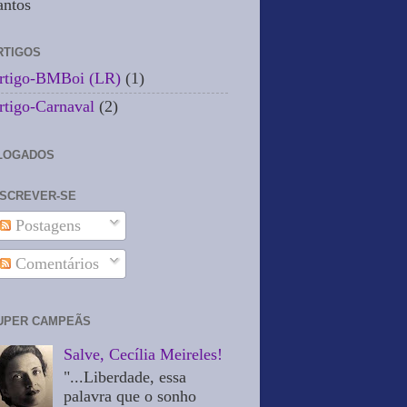
antos
RTIGOS
rtigo-BMBoi (LR)
(1)
rtigo-Carnaval
(2)
LOGADOS
NSCREVER-SE
Postagens
Comentários
UPER CAMPEÃS
Salve, Cecília Meireles!
"...Liberdade, essa
palavra que o sonho