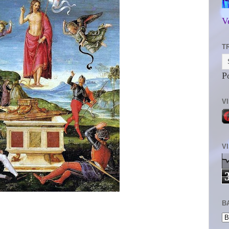
V
T
P
V
V
B