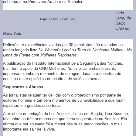
coberturas na Primavera Árabe e na Somália.
Leda
Letra, da
Capa do livro. / Foto: Insi
Rádio
ONU em
Nova York.
Reflexões e experiências vividas por 30 jornalistas são relatadas no
recém lançado livro
No Woman's Land
ou
Terra de Nenhuma Mulher – Na
Linha de Frente com Mulheres Repórteres.
A publicação do Instituto Internacional pela Segurança das Notícias,
Insi, tem o apoio da ONU Mulheres. No livro, as profissionais da
imprensa relembram momentos de coragem durante a cobertura de
conflitos e até episódios de prisão e de violência sexual.
Sequestros e Abusos
As jornalistas relatam ter de lidar com o protecionismo por parte de
editores homens e também momentos de vulnerabilidade a que foram
expostas em grandes coberturas.
A ex-chefe de redação do Los Angeles Times em Bagdá, Tina Susman,
fala sobre as três semanas em que ficou sequestrada na Somália. Ela
afirma que ser abusada foi a menor das suas preocupações; o mais
importante era sair de lá viva.