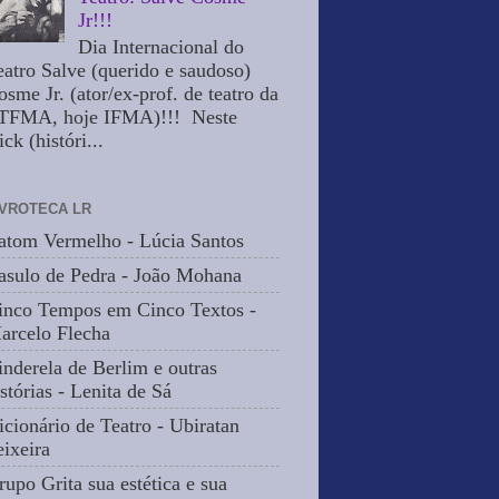
Jr!!!
Dia Internacional do
eatro Salve (querido e saudoso)
osme Jr. (ator/ex-prof. de teatro da
TFMA, hoje IFMA)!!! Neste
ick (históri...
IVROTECA LR
atom Vermelho - Lúcia Santos
asulo de Pedra - João Mohana
inco Tempos em Cinco Textos -
arcelo Flecha
inderela de Berlim e outras
stórias - Lenita de Sá
icionário de Teatro - Ubiratan
eixeira
rupo Grita sua estética e sua