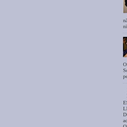
n
n
O
S
p
E
L
D
a
O