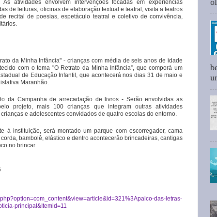
ol
 As atividades envolvem intervenções focadas em experiências
as de leituras, oficinas de elaboração textual e teatral, visita a teatros
e recital de poesias, espetáculo teatral e coletivo de convivência,
tários.
trato da Minha Infância" - crianças com média de seis anos de idade
b
m tecido com o tema "O Retrato da Minha Infância”, que comporá um
Estadual de Educação Infantil, que acontecerá nos dias 31 de maio e
um
gislativa Maranhão.
to da Campanha de arrecadação de livros - Serão envolvidas as
elo projeto, mais 100 crianças que integram outras atividades
 crianças e adolescentes convidados de quatro escolas do entorno.
nte à instituição, será montado um parque com escorregador, cama
, corda, bambolê, elástico e dentro acontecerão brincadeiras, cantigas
co no brincar.
6
ex.php?option=com_content&view=article&id=321%3Apalco-das-letras-
cia-principal&Itemid=11