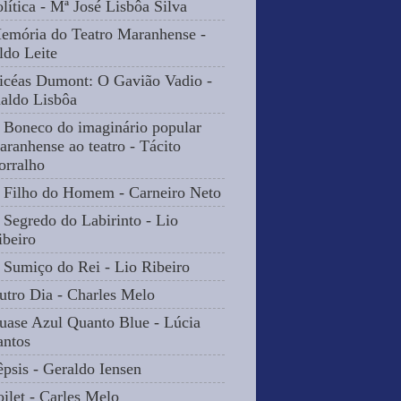
olítica - Mª José Lisbôa Silva
emória do Teatro Maranhense -
ldo Leite
icéas Dumont: O Gavião Vadio -
naldo Lisbôa
 Boneco do imaginário popular
aranhense ao teatro - Tácito
orralho
 Filho do Homem - Carneiro Neto
 Segredo do Labirinto - Lio
ibeiro
 Sumiço do Rei - Lio Ribeiro
utro Dia - Charles Melo
uase Azul Quanto Blue - Lúcia
antos
êpsis - Geraldo Iensen
oilet - Carles Melo