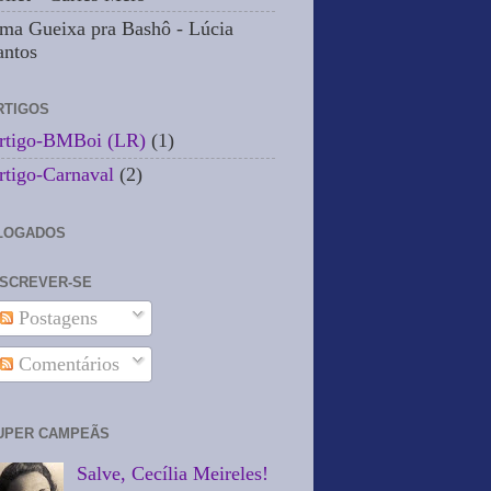
ma Gueixa pra Bashô - Lúcia
antos
RTIGOS
rtigo-BMBoi (LR)
(1)
rtigo-Carnaval
(2)
LOGADOS
NSCREVER-SE
Postagens
Comentários
UPER CAMPEÃS
Salve, Cecília Meireles!