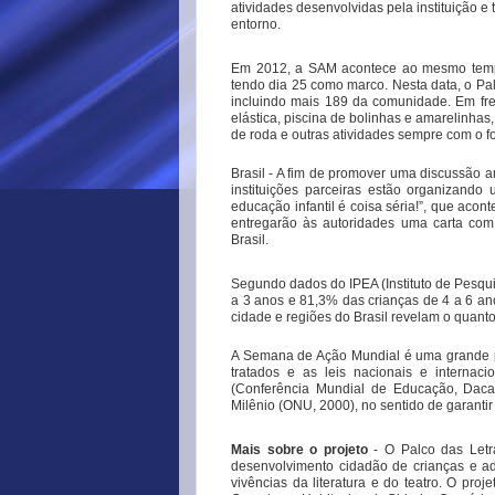
atividades desenvolvidas pela instituição 
entorno.
Em 2012, a SAM acontece ao mesmo tempo
tendo dia 25 como marco. Nesta data, o Pal
incluindo mais 189 da comunidade. Em fre
elástica, piscina de bolinhas e amarelinhas
de roda e outras atividades sempre com o fo
Brasil - A fim de promover uma discussão 
instituições parceiras estão organizand
educação infantil é coisa séria!”, que acon
entregarão às autoridades uma carta com 
Brasil.
Segundo dados do IPEA (Instituto de Pesqu
a 3 anos e 81,3% das crianças de 4 a 6 an
cidade e regiões do Brasil revelam o quan
A Semana de Ação Mundial é uma grande pr
tratados e as leis nacionais e interna
(Conferência Mundial de Educação, Daca
Milênio (ONU, 2000), no sentido de garanti
Mais sobre o projeto
- O Palco das Letra
desenvolvimento cidadão de crianças e ado
vivências da literatura e do teatro. O pr