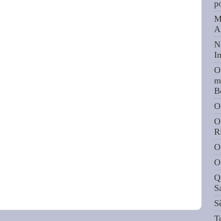
p
M
A
N
I
O
m
B
O
O
R
O
O
Q
S
S
T