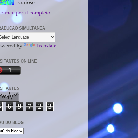
curioso
er meu perfil completo
RADUÇÃO SIMULTÂNEA
owered by
Translate
ISITANTES ON LINE
ISITANTES
3
6
9
7
2
3
AÚ DO BLOG