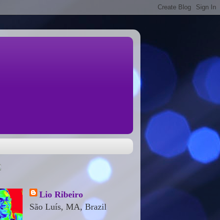
Lio Ribeiro
São Luís, MA, Brazil