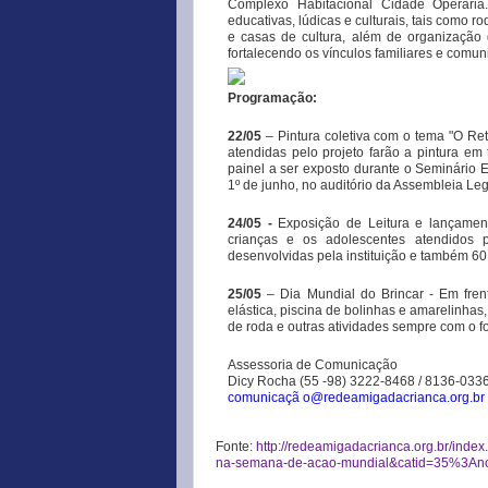
Complexo Habitacional Cidade Operária.
educativas, lúdicas e culturais, tais como rod
e casas de cultura, além de organização d
fortalecendo os vínculos familiares e comuni
Programação:
22/05
– Pintura coletiva com o tema "O Re
atendidas pelo projeto farão a pintura e
painel a ser exposto durante o Seminário 
1º de junho, no auditório da Assembleia Le
24/05 -
Exposição de Leitura e lançamen
crianças e os adolescentes atendidos p
desenvolvidas pela instituição e também 60
25/05
– Dia Mundial do Brincar - Em fre
elástica, piscina de bolinhas e amarelinhas
de roda e outras atividades sempre com o fo
Assessoria de Comunicação
Dicy Rocha (55 -98) 3222-8468 / 8136-033
comunicaçã
o@redeamigadacrianca.org.br
Fonte:
http://redeamigadacrianca.org.br/ind
na-semana-de-acao-mundial&catid=35%3Anoti