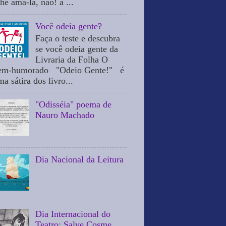
he ama-la, não! a ...
Você odeia gente?
Faça o teste e descubra
se você odeia gente da
Livraria da Folha O
em-humorado "Odeio Gente!" é
a sátira dos livro...
"Odisséia" poema de
Nauro Machado
Dia Nacional da Leitura
Dia Internacional do
Teatro: Salve Cosme