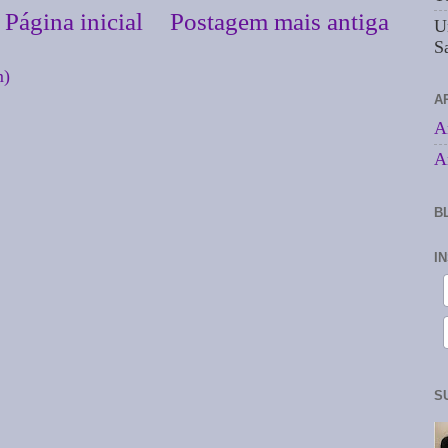
Página inicial
Postagem mais antiga
U
S
m)
A
A
A
B
I
S