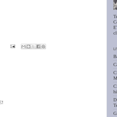
T
C
E
cl
L
B
C
C
M
C
hi
D
E!
T
G