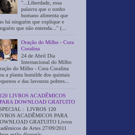
"...Liberdade, essa
palavra que o sonho
humano alimenta que
ão há ninguém que explique e
inguém que não entenda..." (...
Oração do Milho - Cora
Coralina
24 de Abril Dia
Internacional do Milho
ração do Milho - Cora Coralina
ou a planta humilde dos quintais
equenos e das lavouras pobres...
120 LIVROS ACADÊMICOS
PARA DOWNLOAD GRATUITO
SPECIAL : LIVROS 120
IVROS ACADÊMICOS PARA
OWNLOAD GRATUITO Livros
cadêmicos de Artes 27/09/2011
bras estão disponív...