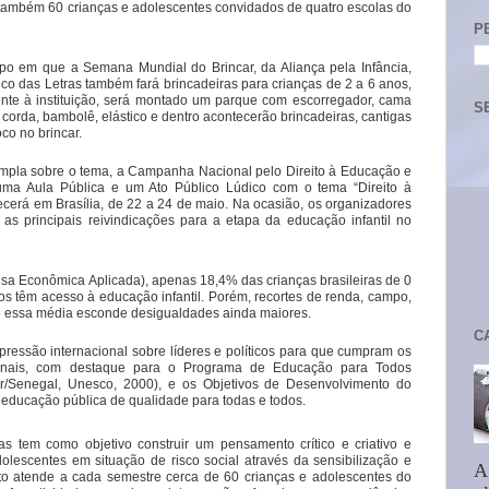
e também 60 crianças e adolescentes convidados de quatro escolas do
P
 em que a Semana Mundial do Brincar, da Aliança pela Infância,
co das Letras também fará brincadeiras para crianças de 2 a 6 anos,
nte à instituição, será montado um parque com escorregador, cama
S
, corda, bambolê, elástico e dentro acontecerão brincadeiras, cantigas
co no brincar.
ampla sobre o tema, a Campanha Nacional pelo Direito à Educação e
o uma Aula Pública e um Ato Público Lúdico com o tema “Direito à
tecerá em Brasília, de 22 a 24 de maio. Na ocasião, os organizadores
as principais reivindicações para a etapa da educação infantil no
isa Econômica Aplicada), apenas 18,4% das crianças brasileiras de 0
os têm acesso à educação infantil. Porém, recortes de renda, campo,
to essa média esconde desigualdades ainda maiores.
C
essão internacional sobre líderes e políticos para que cumpram os
cionais, com destaque para o Programa de Educação para Todos
r/Senegal, Unesco, 2000), e os Objetivos de Desenvolvimento do
r educação pública de qualidade para todas e todos.
s tem como objetivo construir um pensamento crítico e criativo e
lescentes em situação de risco social através da sensibilização e
A
ojeto atende a cada semestre cerca de 60 crianças e adolescentes do