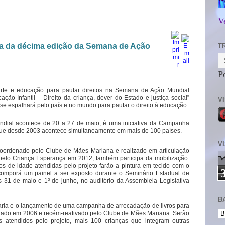
V
ipa da décima edição da Semana de Ação
T
P
 arte e educação para pautar direitos na Semana de Ação Mundial
ão Infantil – Direito da criança, dever do Estado e justiça social”
V
 se espalhará pelo país e no mundo para pautar o direito à educação.
ial acontece de 20 a 27 de maio, é uma iniciativa da Campanha
ue desde 2003 acontece simultaneamente em mais de 100 países.
V
 coordenado pelo Clube de Mães Mariana e realizado em articulação
elo Criança Esperança em 2012, também participa da mobilização.
s de idade atendidas pelo projeto farão a pintura em tecido com o
 comporá um painel a ser exposto durante o Seminário Estadual de
s 31 de maio e 1º de junho, no auditório da Assembleia Legislativa
B
erária e o lançamento de uma campanha de arrecadação de livros para
ndado em 2006 e recém-reativado pelo Clube de Mães Mariana. Serão
s atendidos pelo projeto, mais 100 crianças que integram outras