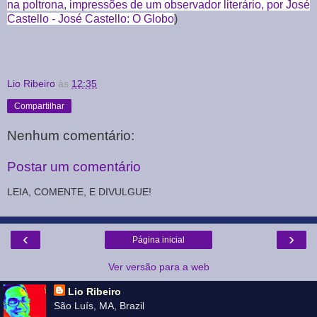
na poltrona, impressões de um observador literário, por José
Castello - José Castello: O Globo
)
Lio Ribeiro
às
12:35
Compartilhar
Nenhum comentário:
Postar um comentário
LEIA, COMENTE, E DIVULGUE!
‹
›
Página inicial
Ver versão para a web
Lio Ribeiro
São Luís, MA, Brazil