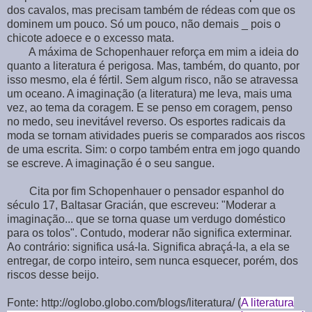
dos cavalos, mas precisam também de rédeas com que os
dominem um pouco. Só um pouco, não demais _ pois o
chicote adoece e o excesso mata.
A máxima de Schopenhauer reforça em mim a ideia do
quanto a literatura é perigosa. Mas, também, do quanto, por
isso mesmo, ela é fértil. Sem algum risco, não se atravessa
um oceano. A imaginação (a literatura) me leva, mais uma
vez, ao tema da coragem. E se penso em coragem, penso
no medo, seu inevitável reverso. Os esportes radicais da
moda se tornam atividades pueris se comparados aos riscos
de uma escrita. Sim: o corpo também entra em jogo quando
se escreve. A imaginação é o seu sangue.
Cita por fim Schopenhauer o pensador espanhol do
século 17, Baltasar Gracián, que escreveu: "Moderar a
imaginação... que se torna quase um verdugo doméstico
para os tolos". Contudo, moderar não significa exterminar.
Ao contrário: significa usá-la. Significa abraçá-la, a ela se
entregar, de corpo inteiro, sem nunca esquecer, porém, dos
riscos desse beijo.
Fonte: http://oglobo.globo.com/blogs/literatura/ (
A literatura