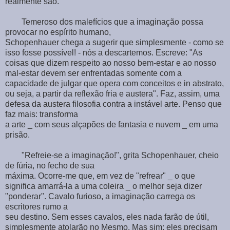
realmente são.
Temeroso dos malefícios que a imaginação possa
provocar no espírito humano,
Schopenhauer chega a sugerir que simplesmente - como se
isso fosse possível! - nós a descartemos. Escreve: "As
coisas que dizem respeito ao nosso bem-estar e ao nosso
mal-estar devem ser enfrentadas somente com a
capacidade de julgar que opera com conceitos e in abstrato,
ou seja, a partir da reflexão fria e austera". Faz, assim, uma
defesa da austera filosofia contra a instável arte. Penso que
faz mais: transforma
a arte _ com seus alçapões de fantasia e nuvem _ em uma
prisão.
"Refreie-se a imaginação!", grita Schopenhauer, cheio
de fúria, no fecho de sua
máxima. Ocorre-me que, em vez de "refrear" _ o que
significa amarrá-la a uma coleira _ o melhor seja dizer
"ponderar". Cavalo furioso, a imaginação carrega os
escritores rumo a
seu destino. Sem esses cavalos, eles nada farão de útil,
simplesmente atolarão no Mesmo. Mas sim: eles precisam