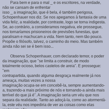
Para bem e para o mal _ e os escritores, na verdade,
não se cansam de enfrentar
isso _ a imaginação, que é bela, é também perigosa,
Schopenhauer nos diz. Se nos apegamos à fantasia de uma
vida feliz, a realidade, por contraste, logo se torna indigesta.
Se, ao contrário, a consideramos negativa, ele prossegue,
nos tornaríamos prisioneiros de previsões funestas, que
paralisam e machucam a vida. Nem tanto, nem tão pouco.
Propõe o filósofo, talvez, o caminho do meio. Mas também
ainda não sei se é bem isso...
Observa Schopenhauer, com declarado temor, o poder
da imaginação, que "se limita a construir, de modo
totalmente ocioso, belos castelos de areia". E prossegue:
"em
contrapartida, quando alguma desgraça realmente já nos
ameaça, muitas vezes a nossa
imaginação ocupa-se em concebê-la, sempre aumentando-
a, trazendo-a mais próximo de nós e tornando-a ainda mais
terrível do que já é". A imaginação seria um véu que nos
separa da realidade. Tanto ao adoçá-la, como ao atormentá-
la, este véu nos impediria de ver as coisas como elas