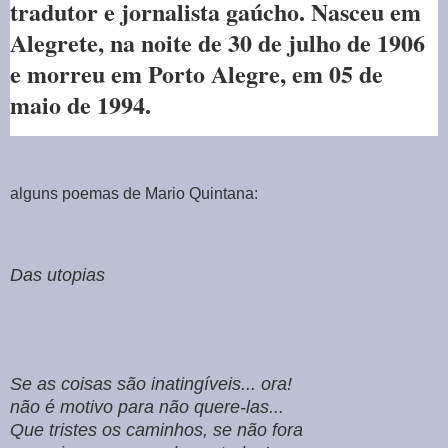
tradutor e jornalista gaúcho. Nasceu em
Alegrete, na noite de 30 de julho de 1906
e morreu em Porto Alegre, em 05 de
maio de 1994.
alguns poemas de Mario Quintana:
Das utopias
Se as coisas são inatingíveis... ora!
não é motivo para não quere-las...
Que tristes os caminhos, se não fora