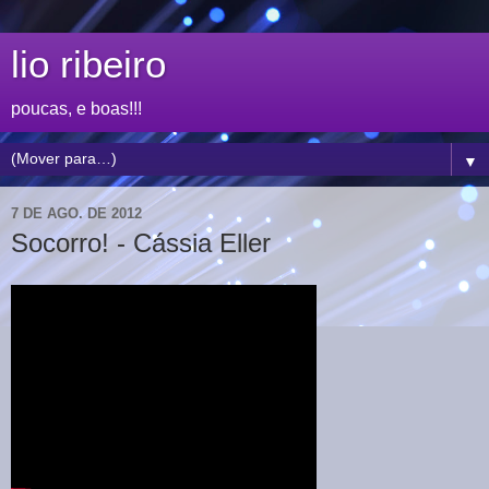
lio ribeiro
poucas, e boas!!!
▼
7 DE AGO. DE 2012
Socorro! - Cássia Eller