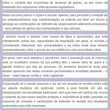
mãos o controle das economias de dezenas de países, as sim como da
totalidade dos organismos internacionais reguladores.
Nada nos seus planos e ações é secreto. Apenas, para perceber a unidade de
um empreendimento cuja implementação se estende por todo um século e
abrange as contribuições de milhares de colaboradores altamente preparados
– uma plêiade de gênios das humanidades e das ciências.
É preciso reunir e estudar uma massa de fatos e documentos que está
infinitamente acima das capacidades da população em geral, aí incluído o
"proletariado intelectual" das universidades e da mídia onde esse mesmo
empreendimento colhe o grosso da sua militância e dos seus idiotas úteis.
Em geral, nem seus adeptos e servidores, nem a população que se horroriza
ante os resultados visíveis da sua política têm a menor ideia de quem é o
agente histórico por trás do processo. Os primeiros deixam-se levar pelo
atrativo aparente das metas nominais proclamadas e acreditam piamente – ó
céus! – estar lutando contra a "elite capitalista".
A população vê o mundo piorando e de vez em quando se revolta contra esta
ou aquela mudança em particular, contra a qual brande em vão os
mandamentos da moralidade tradicional, sem que nem em sonhos lhe ocorra
a suspeita de que essas reações pontuais e esporádicas já estão previstas no
esquema de conjunto e canalizadas de antemão no sentido dos resultados
pretendidos pela elite iluminada.