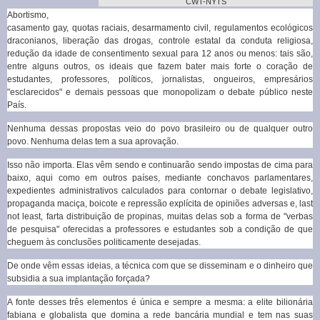
CWT-NYTS
Abortismo,
casamento gay, quotas raciais, desarmamento civil, regulamentos ecológicos
draconianos, liberação das drogas, controle estatal da conduta religiosa,
redução da idade de consentimento sexual para 12 anos ou menos: tais são,
entre alguns outros, os ideais que fazem bater mais forte o coração de
estudantes, professores, políticos, jornalistas, ongueiros, empresários
"esclarecidos" e demais pessoas que monopolizam o debate público neste
País.
Nenhuma dessas propostas veio do povo brasileiro ou de qualquer outro
povo. Nenhuma delas tem a sua aprovação.
Isso não importa. Elas vêm sendo e continuarão sendo impostas de cima para
baixo, aqui como em outros países, mediante conchavos parlamentares,
expedientes administrativos calculados para contornar o debate legislativo,
propaganda maciça, boicote e repressão explícita de opiniões adversas e, last
not least, farta distribuição de propinas, muitas delas sob a forma de "verbas
de pesquisa" oferecidas a professores e estudantes sob a condição de que
cheguem às conclusões politicamente desejadas.
De onde vêm essas ideias, a técnica com que se disseminam e o dinheiro que
subsidia a sua implantação forçada?
A fonte desses três elementos é única e sempre a mesma: a elite bilionária
fabiana e globalista que domina a rede bancária mundial e tem nas suas