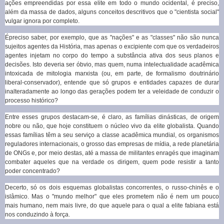
ações empreendidas por essa elite em todo o mundo ocidental, é preciso,
além da massa de dados, alguns conceitos descritivos que o "cientista social"
vulgar ignora por completo.
Épreciso saber, por exemplo, que as "nações" e as "classes" não são nunca
sujeitos agentes da História, mas apenas o excipiente com que os verdadeiros
agentes injetam no corpo do tempo a substância ativa dos seus planos e
decisões. Isto deveria ser óbvio, mas quem, numa intelectualidade acadêmica
intoxicada de mitologia marxista (ou, em parte, de formalismo doutrinário
liberal-conservador), entende que só grupos e entidades capazes de durar
inalteradamente ao longo das gerações podem ter a veleidade de conduzir o
processo histórico?
Entre esses grupos destacam-se, é claro, as famílias dinásticas, de origem
nobre ou não, que hoje constituem o núcleo vivo da elite globalista. Quando
essas famílias têm a seu serviço a classe acadêmica mundial, os organismos
reguladores internacionais, o grosso das empresas de mídia, a rede planetária
de ONGs e, por meio destas, até a massa de militantes enragés que imaginam
combater aqueles que na verdade os dirigem, quem pode resistir a tanto
poder concentrado?
Decerto, só os dois esquemas globalistas concorrentes, o russo-chinês e o
islâmico. Mas o "mundo melhor" que eles prometem não é nem um pouco
mais humano, nem mais livre, do que aquele para o qual a elite fabiana está
nos conduzindo à força.