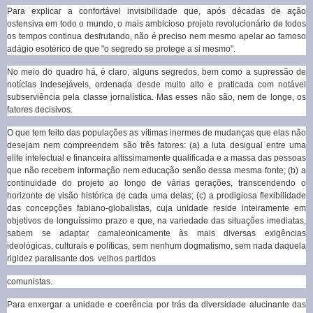
Para explicar a confortável invisibilidade que, após décadas de ação
ostensiva em todo o mundo, o mais ambicioso projeto revolucionário de todos
os tempos continua desfrutando, não é preciso nem mesmo apelar ao famoso
adágio esotérico de que "o segredo se protege a si mesmo".
No meio do quadro há, é claro, alguns segredos, bem como a supressão de
notícias indesejáveis, ordenada desde muito alto e praticada com notável
subserviência pela classe jornalística. Mas esses não são, nem de longe, os
fatores decisivos.
O que tem feito das populações as vítimas inermes de mudanças que elas não
desejam nem compreendem são três fatores: (a) a luta desigual entre uma
elite intelectual e financeira altissimamente qualificada e a massa das pessoas
que não recebem informação nem educação senão dessa mesma fonte; (b) a
continuidade do projeto ao longo de várias gerações, transcendendo o
horizonte de visão histórica de cada uma delas; (c) a prodigiosa flexibilidade
das concepções fabiano-globalistas, cuja unidade reside inteiramente em
objetivos de longuíssimo prazo e que, na variedade das situações imediatas,
sabem se adaptar camaleonicamente às mais diversas exigências
ideológicas, culturais e políticas, sem nenhum dogmatismo, sem nada daquela
rigidez paralisante dos velhos partidos
comunistas.
Para enxergar a unidade e coerência por trás da diversidade alucinante das