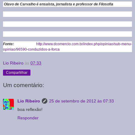
Olavo de Carvalho é ensaísta, jornalista e professor de Filosofia
Fonte:
http://www.dcomercio.com.br/index.php/opiniao/sub-menu-
opiniao/96590-conduzidos-a-forca
Lio Ribeiro
às
07:33
Compartilhar
Um comentário:
Lio Ribeiro
25 de setembro de 2012 às 07:33
boa reflexão!
Responder