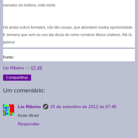
narrador da história, está morto.
Há ainda outros formatos, não tão usuais, que abordarei noutra oportunidade.
E semana que vem eu vou dar dicas de como construir títulos criativos. Até lá,
galera!
Fonte:
Lio Ribeiro
às
07:45
Compartilhar
Um comentário:
Lio Ribeiro
25 de setembro de 2012 às 07:46
boas dicas
Responder