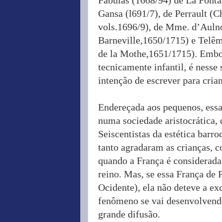
Gansa (l691/7), de Perrault (C
vols.1696/9), de Mme. d’Auln
Barneville,1650/1715) e Telêm
de la Mothe,1651/1715). Embor
tecnicamente infantil, é nesse 
intenção de escrever para cria
Endereçada aos pequenos, essa
numa sociedade aristocrática, 
Seiscentistas da estética barr
tanto agradaram as crianças, c
quando a França é considerada 
reino. Mas, se essa França de P
Ocidente), ela não deteve a e
fenômeno se vai desenvolvendo
grande difusão.