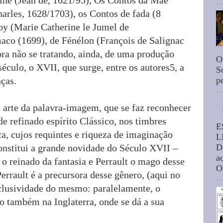
harles, 1628/1703), os Contos de fada (8
oy (Marie Catherine le Jumel de
aco (1699), de Fénélon (François de Salignac
a não se tratando, ainda, de uma produção
O
século, o XVII, que surge, entre os autores5, a
S
nças.
p
 arte da palavra-imagem, que se faz reconhecer
de refinado espírito Clássico, nos timbres
E
oca, cujos requintes e riqueza de imaginação
L
D
onstitui a grande novidade do Século XVII –
a
o reinado da fantasia e Perrault o mago desse
O
errault é a precursora desse gênero, (aqui no
xclusividade do mesmo: paralelamente, o
 também na Inglaterra, onde se dá a sua