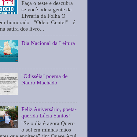
Faça o teste e descubra
se você odeia gente da
Livraria da Folha O
em-humorado "Odeio Gente!" é
a sátira dos livro...
Dia Nacional da Leitura
"Odisséia" poema de
Nauro Machado
Feliz Aniversário, poeta-
querida Lúcia Santos!
"Se o dia é agora Quero
o sol em minhas mãos
ntes que anoiteça" (in: Quase Azul