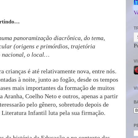
V
ertindo…
T
, numa panoramização diacrônica, do tema,
P
cular (origens e primórdios, trajetória
o nacional, o local…
V
 crianças é até relativamente nova, entre nós.
ontadas à noite, junto ao fogão, desde os tempos
ases mais importantes da formação de muitos
V
 Aranha, Coelho Neto e outros, apenas a partir
B
nteressarão pelo gênero, sobretudo depois de
Literatura Infantil luta pela sua firmação.
P
os da história da Educação e no contexto das