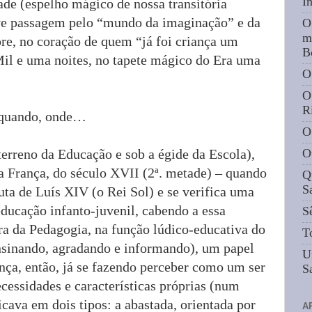
I
ade (espelho mágico de nossa transitória
ve passagem pelo “mundo da imaginação” e da
O
m
mpre, no coração de quem “já foi criança um
B
il e uma noites, no tapete mágico do Era uma
O
O
R
, quando, onde…
O
erreno da Educação e sob a égide da Escola),
O
a França, do século XVII (2ª. metade) – quando
Q
S
ta de Luís XIV (o Rei Sol) e se verifica uma
ducação infanto-juvenil, cabendo a essa
S
ra da Pedagogia, na função lúdico-educativa do
T
ensinando, agradando e informando), um papel
U
nça, então, já se fazendo perceber como um ser
S
cessidades e características próprias (num
icava em dois tipos: a abastada, orientada por
A