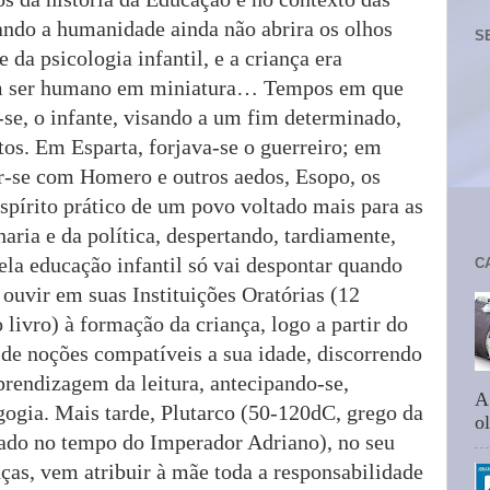
uando a humanidade ainda não abrira os olhos
S
 da psicologia infantil, e a criança era
m ser humano em miniatura… Tempos em que
-se, o infante, visando a um fim determinado,
tos. Em Esparta, forjava-se o guerreiro; em
ar-se com Homero e outros aedos, Esopo, os
írito prático de um povo voltado mais para as
aria e da política, despertando, tardiamente,
 pela educação infantil só vai despontar quando
C
 ouvir em suas Instituições Oratórias (12
 livro) à formação da criança, logo a partir do
 de noções compatíveis a sua idade, discorrendo
prendizagem da leitura, antecipando-se,
A
gia. Mais tarde, Plutarco (50-120dC, grego da
ol
xado no tempo do Imperador Adriano), no seu
ças, vem atribuir à mãe toda a responsabilidade