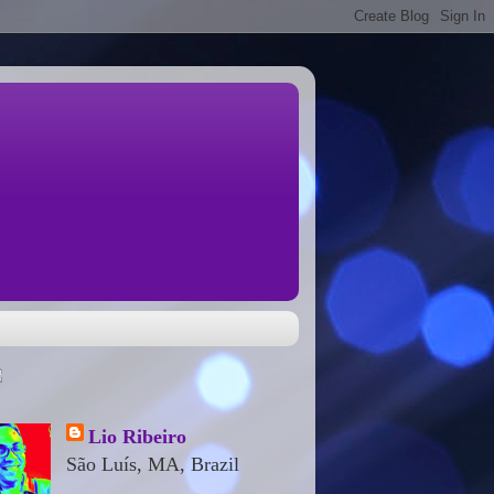
Lio Ribeiro
São Luís, MA, Brazil