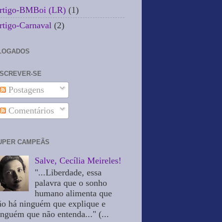
rtigo-BMBoi (LR)
(1)
rtigo-Carnaval
(2)
LOGADOS
NSCREVER-SE
Postagens
Comentários
UPER CAMPEÃS
Salve, Cecília Meireles!
"...Liberdade, essa
palavra que o sonho
humano alimenta que
ão há ninguém que explique e
inguém que não entenda..." (...