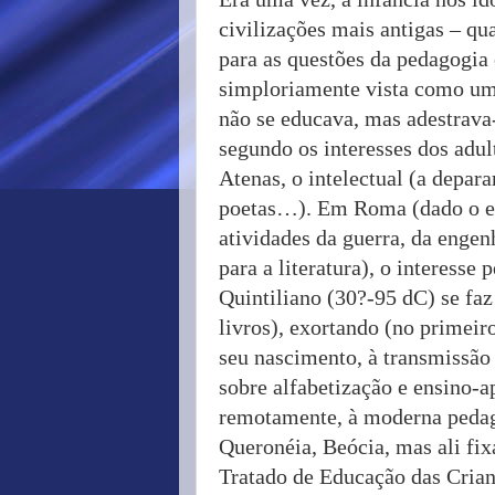
civilizações mais antigas – q
para as questões da pedagogia e
simploriamente vista como u
não se educava, mas adestrava
segundo os interesses dos adul
Atenas, o intelectual (a depar
poetas…). Em Roma (dado o esp
atividades da guerra, da engenh
para a literatura), o interesse
Quintiliano (30?-95 dC) se faz
livros), exortando (no primeiro
seu nascimento, à transmissão
sobre alfabetização e ensino-a
remotamente, à moderna pedago
Queronéia, Beócia, mas ali fi
Tratado de Educação das Crian