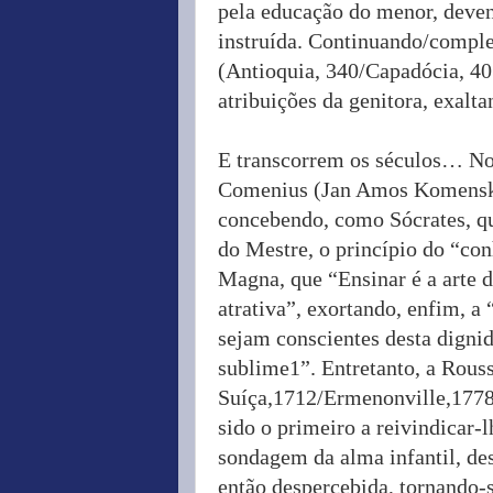
pela educação do menor, deven
instruída. Continuando/compl
(Antioquia, 340/Capadócia, 40
atribuições da genitora, exalta
E transcorrem os séculos… No 
Comenius (Jan Amos Komensk
concebendo, como Sócrates, q
do Mestre, o princípio do “con
Magna, que “Ensinar é a arte d
atrativa”, exortando, enfim, 
sejam conscientes desta digni
sublime1”. Entretanto, a Rous
Suíça,1712/Ermenonville,1778)
sido o primeiro a reivindicar-l
sondagem da alma infantil, de
então despercebida, tornando-s