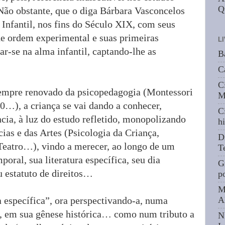
Q
ão obstante, que o diga Bárbara Vasconcelos
 Infantil, nos fins do Século XIX, com seus
de ordem experimental e suas primeiras
L
ar-se na alma infantil, captando-lhe as
B
C
C
sempre renovado da psicopedagogia (Montessori
M
0…), a criança se vai dando a conhecer,
C
ncia, à luz do estudo refletido, monopolizando
hi
ias e das Artes (Psicologia da Criança,
D
 Teatro…), vindo a merecer, ao longo de um
T
oral, sua literatura específica, seu dia
G
u estatuto de direitos…
p
M
 específica”, ora perspectivando-a, numa
A
, em sua gênese histórica… como num tributo a
N