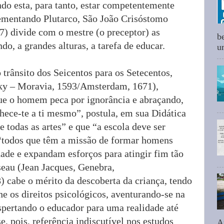
do esta, para tanto, estar competentemente
ementando Plutarco, São João Crisóstomo
7) divide com o mestre (o preceptor) as
b
ndo, a grandes alturas, a tarefa de educar.
um
trânsito dos Seicentos para os Setecentos,
y – Moravia, 1593/Amsterdam, 1671),
ue o homem peca por ignorância e abraçando,
hece-te a ti mesmo”, postula, em sua Didática
e todas as artes” e que “a escola deve ser
a “todos que têm a missão de formar homens
dade e expandam esforços para atingir fim tão
seau (Jean Jacques, Genebra,
 cabe o mérito da descoberta da criança, tendo
he os direitos psicológicos, aventurando-se na
spertando o educador para uma realidade até
e, pois, referência indiscutível nos estudos
A