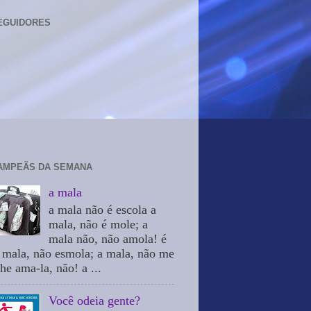
EGUIDORES
AMPEÃS DA SEMANA
a mala
a mala não é escola a
mala, não é mole; a
mala não, não amola! é
 mala, não esmola; a mala, não me
he ama-la, não! a ...
Você odeia gente?