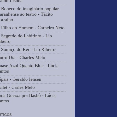
naldo Lisbôa
 Boneco do imaginário popular
aranhense ao teatro - Tácito
orralho
 Filho do Homem - Carneiro Neto
 Segredo do Labirinto - Lio
ibeiro
 Sumiço do Rei - Lio Ribeiro
utro Dia - Charles Melo
uase Azul Quanto Blue - Lúcia
antos
êpsis - Geraldo Iensen
oilet - Carles Melo
ma Gueixa pra Bashô - Lúcia
antos
RTIGOS