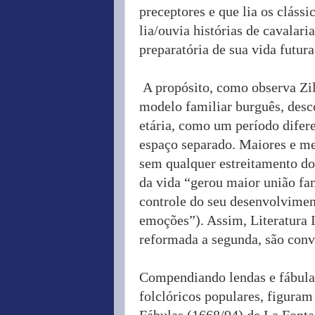
preceptores e que lia os cláss
lia/ouvia histórias de cavalar
preparatória de sua vida futura
A propósito, como observa Zi
modelo familiar burguês, desco
etária, como um período difer
espaço separado. Maiores e m
sem qualquer estreitamento dos
da vida “gerou maior união fam
controle do seu desenvolvimen
emoções”). Assim, Literatura I
reformada a segunda, são con
Compendiando lendas e fábulas
folclóricos populares, figuram
Fábulas (1668/94) de La Fonta