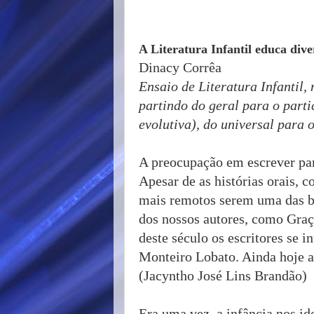
A Literatura Infantil educa div
Dinacy Corrêa
Ensaio de Literatura Infantil
partindo do geral para o parti
evolutiva), do universal para 
A preocupação em escrever para
Apesar de as histórias orais, c
mais remotos serem uma das b
dos nossos autores, como Graça
deste século os escritores se i
Monteiro Lobato. Ainda hoje a 
(Jacyntho José Lins Brandão)
Era uma vez, a infância nos id