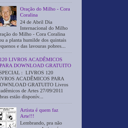
Oração do Milho - Cora
Coralina
24 de Abril Dia
Internacional do Milho
ração do Milho - Cora Coralina
ou a planta humilde dos quintais
equenos e das lavouras pobres...
120 LIVROS ACADÊMICOS
PARA DOWNLOAD GRATUITO
SPECIAL : LIVROS 120
IVROS ACADÊMICOS PARA
OWNLOAD GRATUITO Livros
cadêmicos de Artes 27/09/2011
bras estão disponív...
Artista é quem faz
Arte!!!
Lembrando, pra não