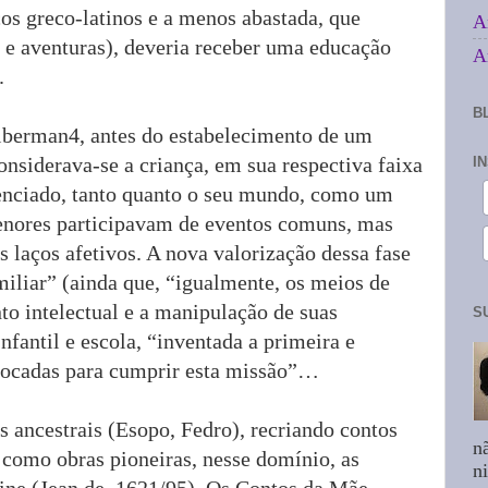
icos greco-latinos e a menos abastada, que
A
ia e aventuras), deveria receber uma educação
A
.
B
lberman4, antes do estabelecimento de um
nsiderava-se a criança, em sua respectiva faixa
I
enciado, tanto quanto o seu mundo, como um
enores participavam de eventos comuns, mas
 laços afetivos. A nova valorização dessa fase
iliar” (ainda que, “igualmente, os meios de
to intelectual e a manipulação de suas
S
nfantil e escola, “inventada a primeira e
vocadas para cumprir esta missão”…
 ancestrais (Esopo, Fedro), recriando contos
n
 como obras pioneiras, nesse domínio, as
n
ine (Jean de, 1621/95), Os Contos da Mãe