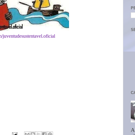
P
S
juventudesustentavel.oficial
C
A