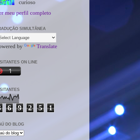
curioso
er meu perfil completo
RADUÇÃO SIMULTÂNEA
owered by
Translate
ISITANTES ON LINE
ISITANTES
3
6
9
2
5
1
AÚ DO BLOG