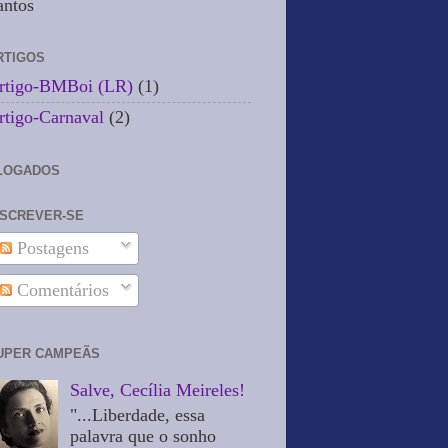
antos
RTIGOS
rtigo-BMBoi (LR)
(1)
rtigo-Carnaval
(2)
LOGADOS
NSCREVER-SE
Postagens
Comentários
UPER CAMPEÃS
Salve, Cecília Meireles!
"...Liberdade, essa
palavra que o sonho