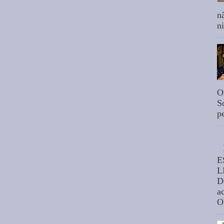
n
n
O
S
p
E
L
D
a
O