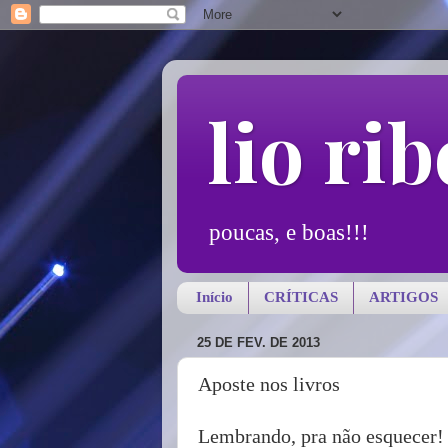
lio rib
poucas, e boas!!!
Início
CRÍTICAS
ARTIGOS
25 DE FEV. DE 2013
Aposte nos livros
Lembrando, pra não esquecer!