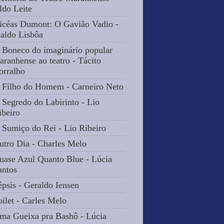
ldo Leite
icéas Dumont: O Gavião Vadio -
naldo Lisbôa
 Boneco do imaginário popular
aranhense ao teatro - Tácito
orralho
 Filho do Homem - Carneiro Neto
 Segredo do Labirinto - Lio
ibeiro
 Sumiço do Rei - Lio Ribeiro
utro Dia - Charles Melo
uase Azul Quanto Blue - Lúcia
antos
êpsis - Geraldo Iensen
oilet - Carles Melo
ma Gueixa pra Bashô - Lúcia