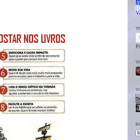
V
T
P
V
V
B