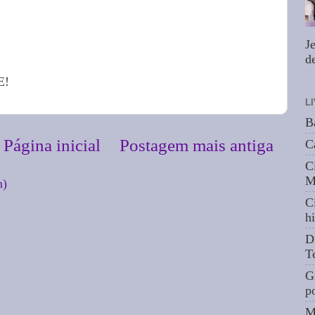
J
de
E!
L
B
Página inicial
Postagem mais antiga
C
C
M
m)
C
hi
D
T
G
p
M