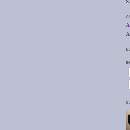
S
A
A
A
B
I
S