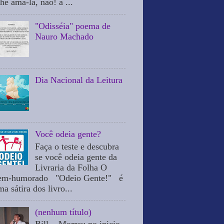
he ama-la, não! a ...
"Odisséia" poema de
Nauro Machado
Dia Nacional da Leitura
Você odeia gente?
Faça o teste e descubra
se você odeia gente da
Livraria da Folha O
em-humorado "Odeio Gente!" é
a sátira dos livro...
(nenhum título)