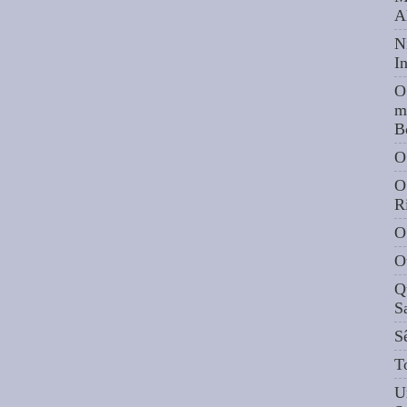
A
N
I
O
m
B
O
O
R
O
O
Q
S
S
T
U