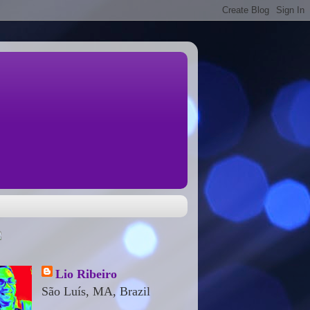
Lio Ribeiro
São Luís, MA, Brazil