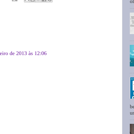
ol
eiro de 2013 às 12:06
b
um