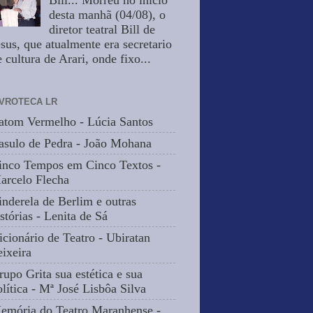
Bill... Morreu no inicio
desta manhã (04/08), o
diretor teatral Bill de
esus, que atualmente era secretario
 cultura de Arari, onde fixo...
IVROTECA LR
atom Vermelho - Lúcia Santos
asulo de Pedra - João Mohana
inco Tempos em Cinco Textos -
arcelo Flecha
inderela de Berlim e outras
stórias - Lenita de Sá
icionário de Teatro - Ubiratan
eixeira
rupo Grita sua estética e sua
olítica - Mª José Lisbôa Silva
emória do Teatro Maranhense -