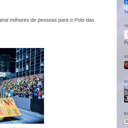
V
trai milhares de pessoas para o Polo das
T
P
V
V
B