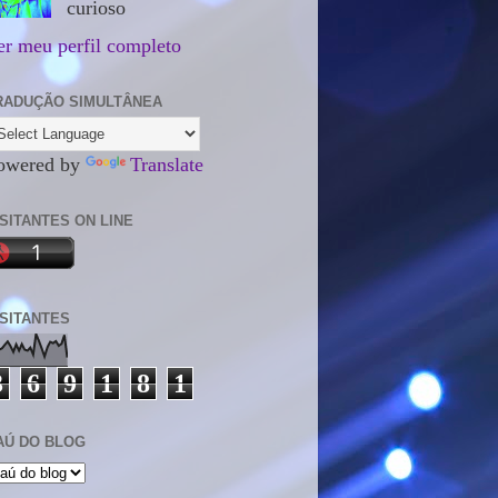
curioso
er meu perfil completo
RADUÇÃO SIMULTÂNEA
owered by
Translate
ISITANTES ON LINE
ISITANTES
3
6
9
1
8
1
AÚ DO BLOG