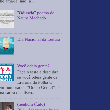
he ama-la, não! a ...
"Odisséia" poema de
Nauro Machado
Dia Nacional da Leitura
Você odeia gente?
Faça o teste e descubra
se você odeia gente da
Livraria da Folha O
em-humorado "Odeio Gente!" é
a sátira dos livro...
(nenhum título)