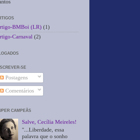
antos
RTIGOS
rtigo-BMBoi (LR)
(1)
rtigo-Carnaval
(2)
LOGADOS
NSCREVER-SE
Postagens
Comentários
UPER CAMPEÃS
Salve, Cecília Meireles!
"...Liberdade, essa
palavra que o sonho