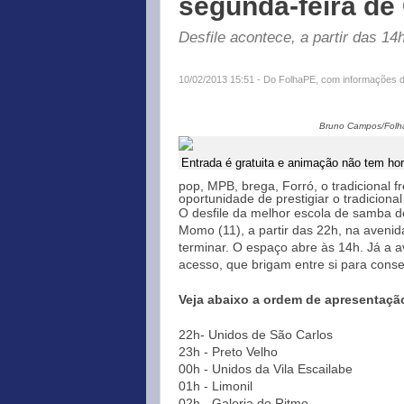
segunda-feira de
Desfile acontece, a partir das 1
10/02/2013 15:51 - Do FolhaPE, com informações 
Bruno Campos/Folh
Entrada é gratuita e animação não tem hor
pop, MPB, brega, Forró, o tradicional f
oportunidade de prestigiar o tradiciona
O desfile da melhor escola de samba do
Momo (11), a partir das 22h, na aven
terminar. O espaço abre às 14h. Já a a
acesso, que brigam entre si para cons
Veja abaixo a ordem de apresentação 
22h- Unidos de São Carlos
23h - Preto Velho
00h - Unidos da Vila Escailabe
01h - Limonil
02h - Galeria do Ritmo