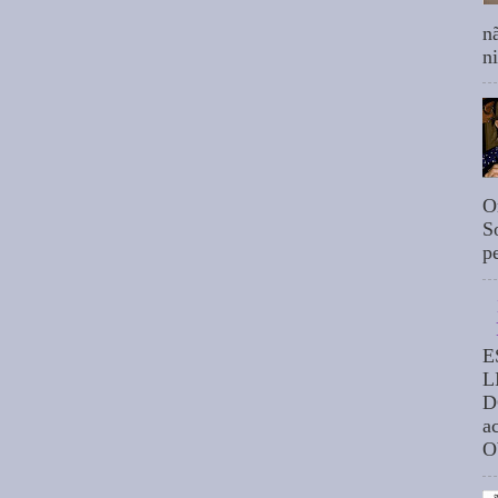
n
n
O
S
p
E
L
D
a
O