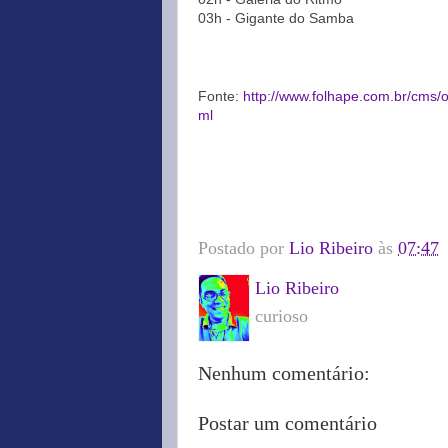
03h - Gigante do Samba
Fonte:
http://www.folhape.com.br/cms/
ml
Postado por
Lio Ribeiro
às
07:47
Lio Ribeiro
curioso
Nenhum comentário:
Postar um comentário