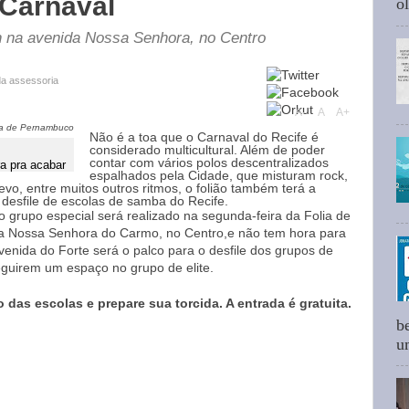
 Carnaval
ol
4h na avenida Nossa Senhora, no Centro
da assessoria
A-
A
A+
a de Pernambuco
Não é a toa que o Carnaval do Recife é
considerado multicultural. Além de poder
contar com vários polos descentralizados
a pra acabar
espalhados pela Cidade, que misturam rock,
revo, entre muitos outros ritmos, o folião também terá a
l desfile de escolas de samba do Recife.
 grupo especial será realizado na segunda-feira da Folia de
ida Nossa Senhora do Carmo, no Centro,e não tem hora para
venida do Forte será o palco para o desfile dos grupos de
eguirem um espaço no grupo de elite.
das escolas e prepare sua torcida. A entrada é gratuita.
b
um