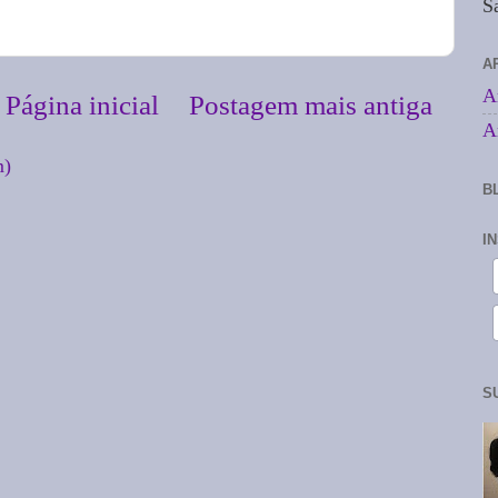
S
A
A
Página inicial
Postagem mais antiga
A
m)
B
I
S