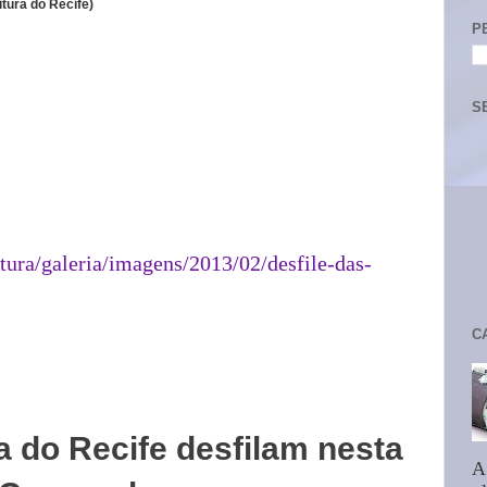
itura do Recife)
P
S
tura/galeria/imagens/2013/02/desfile-das-
C
 do Recife desfilam nesta
A