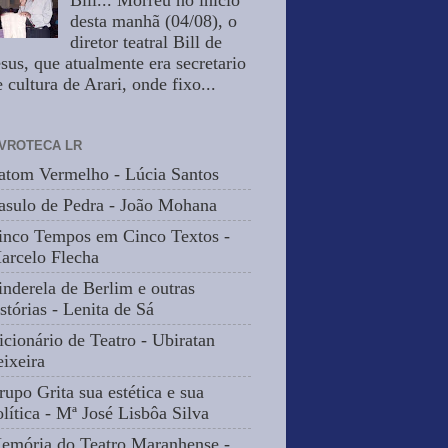
Bill... Morreu no inicio
desta manhã (04/08), o
diretor teatral Bill de
esus, que atualmente era secretario
 cultura de Arari, onde fixo...
IVROTECA LR
atom Vermelho - Lúcia Santos
asulo de Pedra - João Mohana
inco Tempos em Cinco Textos -
arcelo Flecha
inderela de Berlim e outras
stórias - Lenita de Sá
icionário de Teatro - Ubiratan
eixeira
rupo Grita sua estética e sua
olítica - Mª José Lisbôa Silva
emória do Teatro Maranhense -