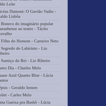
ldo Leite
icéas Dumont: O Gavião Vadio -
naldo Lisbôa
 Boneco do imaginário popular
aranhense ao teatro - Tácito
orralho
 Filho do Homem - Carneiro Neto
 Segredo do Labirinto - Lio
ibeiro
 Sumiço do Rei - Lio Ribeiro
utro Dia - Charles Melo
uase Azul Quanto Blue - Lúcia
antos
êpsis - Geraldo Iensen
oilet - Carles Melo
ma Gueixa pra Bashô - Lúcia