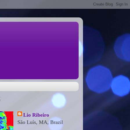
Lio Ribeiro
São Luís, MA, Brazil