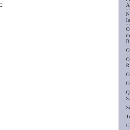
A
E!
N
I
O
m
B
O
O
R
O
O
Q
S
S
T
U