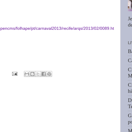
J
de
opencms/folhape/pt/carnaval2013/recife/arqs/2013/02/0089.ht
L
B
C
C
M
C
hi
D
T
G
p
M