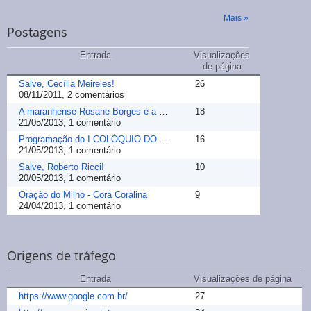
Mais »
Postagens
Entrada
Visualizações
de página
Salve, Cecília Meireles!
26
08/11/2011, 2 comentários
A maranhense Rosane Borges é a nova coordenadora d...
18
21/05/2013, 1 comentário
Programação do I COLÓQUIO DO GRUPO DE ESTUDOS EM L...
16
21/05/2013, 1 comentário
Salve, Roberto Ricci!
10
20/05/2013, 1 comentário
Oração do Milho - Cora Coralina
9
24/04/2013, 1 comentário
Origens de tráfego
Entrada
Visualizações de página
https://www.google.com.br/
27