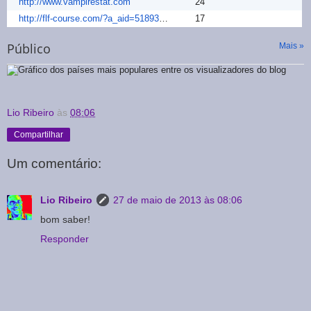
http://www.vampirestat.com
24
http://flf-course.com/?a_aid=51893d1ad4b02
17
Público
Mais »
Lio Ribeiro
às
08:06
Compartilhar
Um comentário:
Lio Ribeiro
27 de maio de 2013 às 08:06
bom saber!
Responder