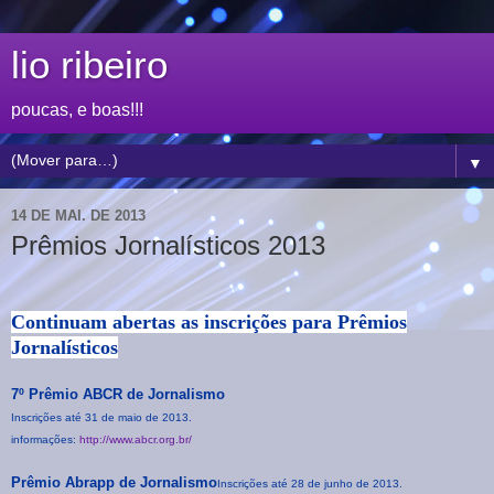
lio ribeiro
poucas, e boas!!!
▼
14 DE MAI. DE 2013
Prêmios Jornalísticos 2013
Continuam abertas as inscrições para Prêmios
Jornalísticos
7º Prêmio ABCR de Jornalismo
Inscrições até 31 de maio de 2013.
informações:
http://www.abcr.org.br/
Prêmio Abrapp de Jornalismo
Inscrições até 28 de junho de 2013.