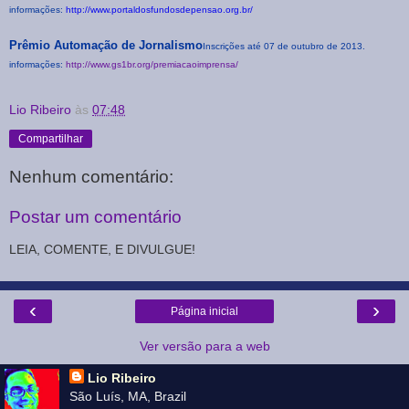
informações:
http://www.portaldosfundosdepensao.org.br/
Prêmio Automação de Jornalismo
Inscrições até 07 de outubro de 2013.
informações:
http://www.gs1br.org/premiacaoimprensa/
Lio Ribeiro
às
07:48
Compartilhar
Nenhum comentário:
Postar um comentário
LEIA, COMENTE, E DIVULGUE!
‹
›
Página inicial
Ver versão para a web
Lio Ribeiro
São Luís, MA, Brazil