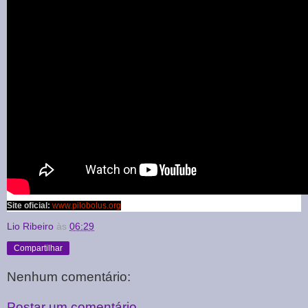
Site oficial:
www.pilobolus.org
Lio Ribeiro
às
06:29
Compartilhar
Nenhum comentário:
Postar um comentário