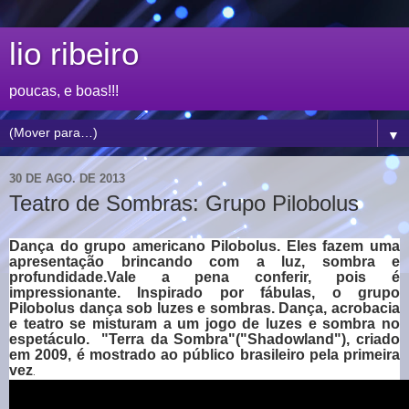
lio ribeiro
poucas, e boas!!!
▼
30 DE AGO. DE 2013
Teatro de Sombras: Grupo Pilobolus
Dança do grupo americano Pilobolus.
Eles fazem uma
apresentação brincando com a luz, sombra e
profundidade.
Vale a pena conferir, pois é
impressionante.
Inspirado por fábulas, o grupo
Pilobolus dança sob luzes e sombras.
Dança, acrobacia
e teatro se misturam a um jogo de luzes e sombra no
espetáculo.
"Terra da Sombra"(
"Shadowland"
)
, criado
em 2009, é mostrado ao público brasileiro pela primeira
vez
.