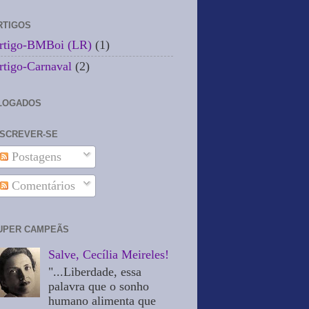
RTIGOS
rtigo-BMBoi (LR)
(1)
rtigo-Carnaval
(2)
LOGADOS
NSCREVER-SE
Postagens
Comentários
UPER CAMPEÃS
Salve, Cecília Meireles!
"...Liberdade, essa
palavra que o sonho
humano alimenta que