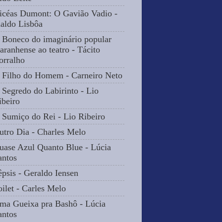
icéas Dumont: O Gavião Vadio -
naldo Lisbôa
 Boneco do imaginário popular
aranhense ao teatro - Tácito
orralho
 Filho do Homem - Carneiro Neto
 Segredo do Labirinto - Lio
ibeiro
 Sumiço do Rei - Lio Ribeiro
utro Dia - Charles Melo
uase Azul Quanto Blue - Lúcia
antos
êpsis - Geraldo Iensen
oilet - Carles Melo
ma Gueixa pra Bashô - Lúcia
antos