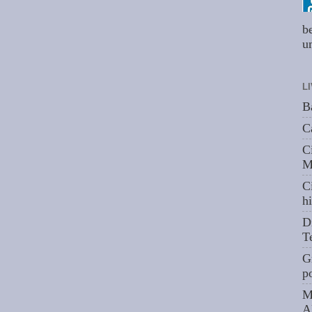
b
um
L
B
C
C
M
C
hi
D
T
G
p
M
A