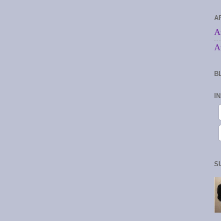
A
A
A
B
I
S