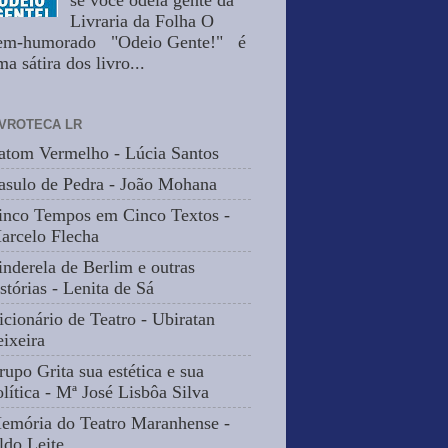
se você odeia gente da
Livraria da Folha O
em-humorado "Odeio Gente!" é
a sátira dos livro...
IVROTECA LR
atom Vermelho - Lúcia Santos
asulo de Pedra - João Mohana
inco Tempos em Cinco Textos -
arcelo Flecha
inderela de Berlim e outras
stórias - Lenita de Sá
icionário de Teatro - Ubiratan
eixeira
rupo Grita sua estética e sua
olítica - Mª José Lisbôa Silva
emória do Teatro Maranhense -
ldo Leite