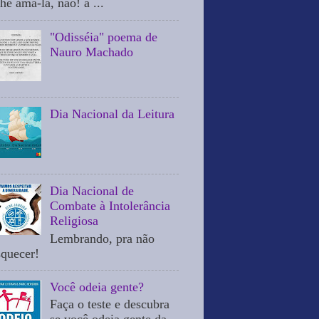
he ama-la, não! a ...
"Odisséia" poema de
Nauro Machado
Dia Nacional da Leitura
Dia Nacional de
Combate à Intolerância
Religiosa
Lembrando, pra não
squecer!
Você odeia gente?
Faça o teste e descubra