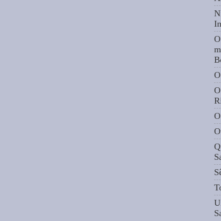
N
I
O
m
B
O
O
R
O
O
Q
S
S
T
U
S