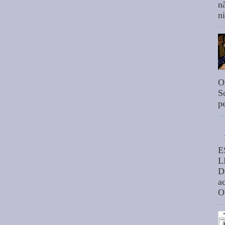
n
n
O
S
p
E
L
D
a
O