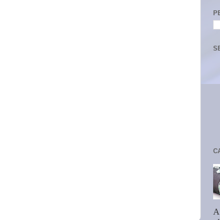
P
S
C
A