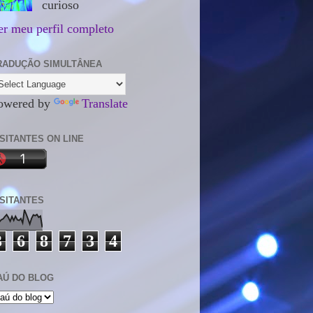
curioso
er meu perfil completo
RADUÇÃO SIMULTÂNEA
owered by
Translate
ISITANTES ON LINE
ISITANTES
3
6
8
7
3
4
AÚ DO BLOG