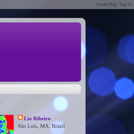
Lio Ribeiro
São Luís, MA, Brazil