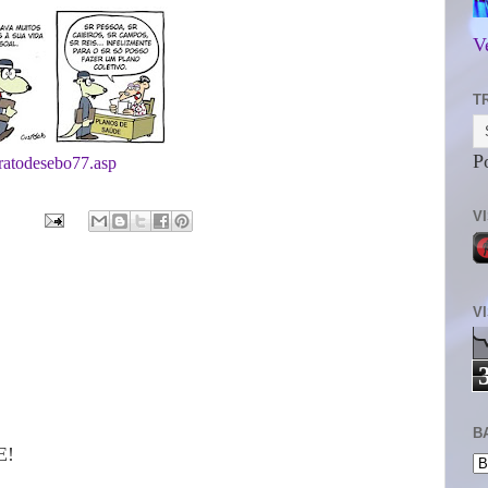
V
T
P
/ratodesebo77.asp
V
V
B
E!