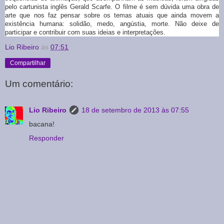
pelo cartunista inglês Gerald Scarfe.
O filme é sem dúvida uma obra de
arte que nos faz pensar sobre os temas atuais que ainda movem a
existência humana: solidão, medo, angústia, morte. Não deixe de
participar e contribuir com suas ideias e interpretações.
Lio Ribeiro
às
07:51
Compartilhar
Um comentário:
Lio Ribeiro
18 de setembro de 2013 às 07:55
bacana!
Responder