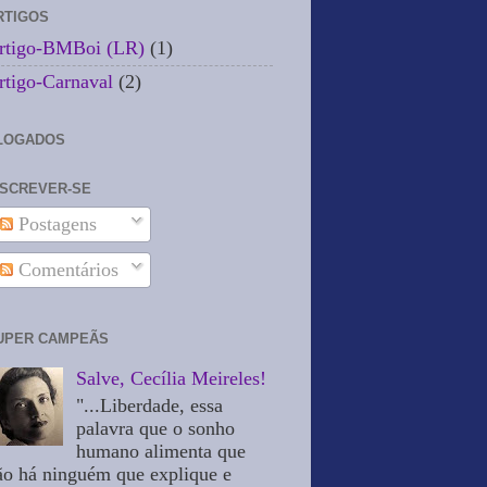
RTIGOS
rtigo-BMBoi (LR)
(1)
rtigo-Carnaval
(2)
LOGADOS
NSCREVER-SE
Postagens
Comentários
UPER CAMPEÃS
Salve, Cecília Meireles!
"...Liberdade, essa
palavra que o sonho
humano alimenta que
ão há ninguém que explique e