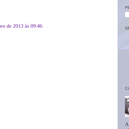
P
bro de 2013 às 09:46
S
C
A