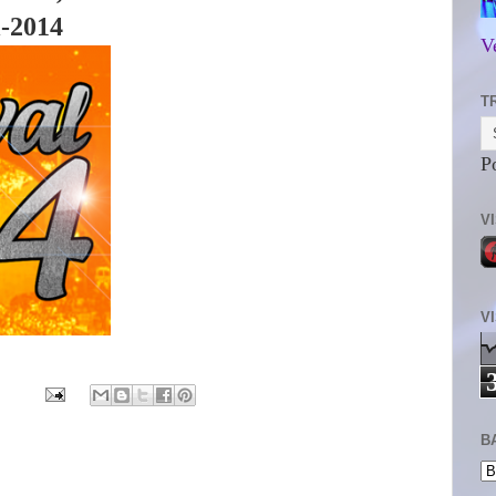
l-2014
V
T
P
V
V
B