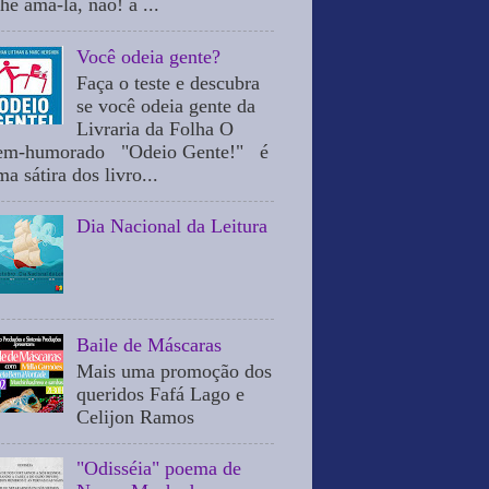
he ama-la, não! a ...
Você odeia gente?
Faça o teste e descubra
se você odeia gente da
Livraria da Folha O
em-humorado "Odeio Gente!" é
a sátira dos livro...
Dia Nacional da Leitura
Baile de Máscaras
Mais uma promoção dos
queridos Fafá Lago e
Celijon Ramos
"Odisséia" poema de