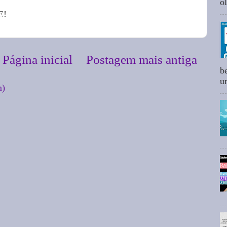
ol
E!
Página inicial
Postagem mais antiga
b
um
m)