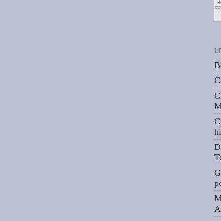
L
B
C
C
M
C
hi
D
T
G
p
M
A