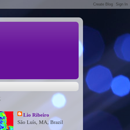
Lio Ribeiro
São Luís, MA, Brazil