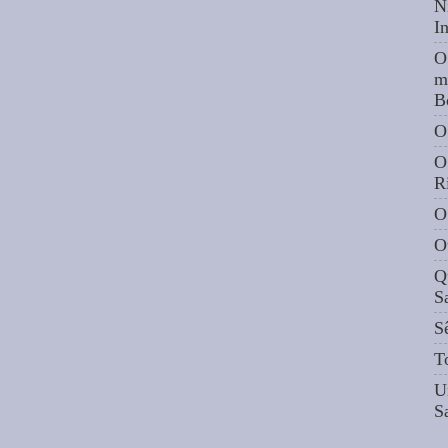
N
I
O
m
B
O
O
R
O
O
Q
S
S
T
U
S