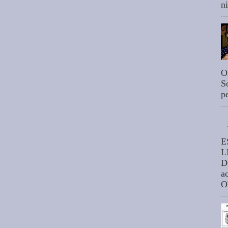
n
O
S
p
E
L
D
a
O