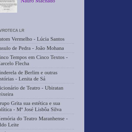
Nauro Machado
IVROTECA LR
atom Vermelho - Lúcia Santos
asulo de Pedra - João Mohana
inco Tempos em Cinco Textos -
arcelo Flecha
inderela de Berlim e outras
stórias - Lenita de Sá
icionário de Teatro - Ubiratan
eixeira
rupo Grita sua estética e sua
olítica - Mª José Lisbôa Silva
emória do Teatro Maranhense -
ldo Leite