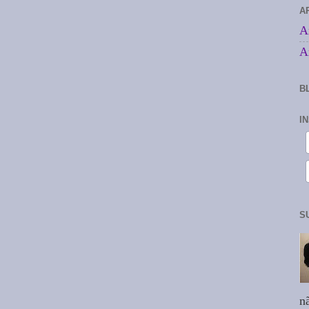
A
A
A
B
I
S
n