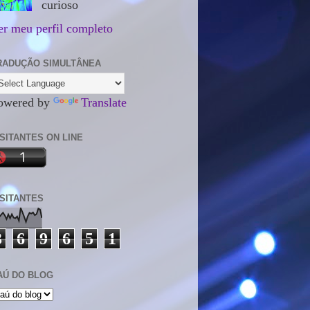
curioso
er meu perfil completo
RADUÇÃO SIMULTÂNEA
owered by
Translate
ISITANTES ON LINE
ISITANTES
3
6
9
6
5
1
AÚ DO BLOG