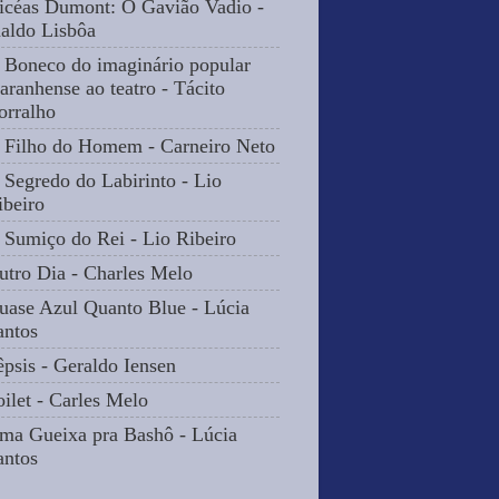
icéas Dumont: O Gavião Vadio -
naldo Lisbôa
 Boneco do imaginário popular
aranhense ao teatro - Tácito
orralho
 Filho do Homem - Carneiro Neto
 Segredo do Labirinto - Lio
ibeiro
 Sumiço do Rei - Lio Ribeiro
utro Dia - Charles Melo
uase Azul Quanto Blue - Lúcia
antos
êpsis - Geraldo Iensen
oilet - Carles Melo
ma Gueixa pra Bashô - Lúcia
antos