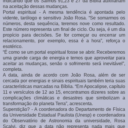
indicando que os Salmos 91,23 e 27 da Bíblia auxiliariam
na aceitação dessas mudanças.
Portal espiritual - A mesma tendência é apontada pelo
vidente, tarólogo e sensitivo João Rosa. “Se somarmos os
números, desta sequência, teremos nove como resultado.
Este número representa um final de ciclo. Ou seja, é um dia
propício para decisões. Se for começar ou encerrar um
relacionamento, por exemplo, essa é a hora”, reforça o
esotérico.
“É como se um portal espiritual fosse se abrir. Receberemos
uma grande carga de energia e temos que aproveitar para
aceitar as mudanças, senão o sofrimento será inevitável”,
completa.
A data, ainda de acordo com João Rosa, além de ser
cercada por energias e sinais espirituais também teria suas
características marcadas na Bíblia. “Em Apocalipse, capítulo
11 e versículos de 12 ao 15, encontramos dizeres sobre as
complicações climáticas e desastres que simbolizam a
transformação do planeta Terra”, acrescenta.
Superstição? - A coordenadora do Departamento de Física
da Universidade Estadual Paulista (Unesp) e coordenadora
do Observatório de Astronomia da universidade, Rosa
Scalvi, diz que a data não representa nada mais que