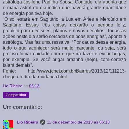
astróloga Josilene Padilha Sousa. Contudo, ela aponta que
o mapa astral do dia indica que haverá grande quantidade
de energia positiva hoje.
“O sol estará em Sagitário, a Lua em Áries e Mercúrio em
Sagitário. Essas três coisas deixarão o período feliz,
propício para decisões, planos e novos desafios. Todas as
ações neste dia serão cercadas de boas energias”, aponta a
astróloga. Mas faz uma ressalva. “Por causa dessa energia,
tudo o que acontecer será muito marcante, ou seja, será
preciso tomar cuidado com o que irá fazer e evitar brigas,
por exemplo. Se você brigar amanhã (hoje), com certeza
falará demais”.
Fonte: http://www.jcnet.com.br/Bairros/2013/12/111213-
chegou-o-dia-da-mudanca.html
Lio Ribeiro
às
06:13
Compartilhar
Um comentário:
Lio Ribeiro
11 de dezembro de 2013 às 06:13