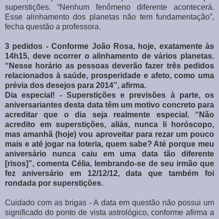
superstições. “Nenhum fenômeno diferente acontecerá.
Esse alinhamento dos planetas não tem fundamentação”,
fecha questão a professora.
3 pedidos - Conforme João Rosa, hoje, exatamente às
14h15, deve ocorrer o alinhamento de vários planetas.
“Nesse horário as pessoas deverão fazer três pedidos
relacionados à saúde, prosperidade e afeto, como uma
prévia dos desejos para 2014”, afirma.
Dia especial! - Superstições e previsões à parte, os
aniversariantes desta data têm um motivo concreto para
acreditar que o dia seja realmente especial. “Não
acredito em superstições, aliás, nunca li horóscopo,
mas amanhã (hoje) vou aproveitar para rezar um pouco
mais e até jogar na loteria, quem sabe? Até porque meu
aniversário nunca caiu em uma data tão diferente
[risos]”, comenta Célia, lembrando-se de seu irmão que
fez aniversário em 12/12/12, data que também foi
rondada por superstições.
Cuidado com as brigas - A data em questão não possui um
significado do ponto de vista astrológico, conforme afirma a