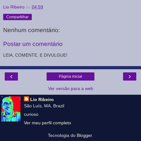
Lio Ribeiro
às
04:59
Compartilhar
Nenhum comentário:
Postar um comentário
LEIA, COMENTE, E DIVULGUE!
‹
›
Página inicial
Ver versão para a web
Lio Ribeiro
São Luís, MA, Brazil
curioso
Ver meu perfil completo
Tecnologia do
Blogger
.