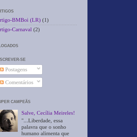
RTIGOS
rtigo-BMBoi (LR)
(1)
rtigo-Carnaval
(2)
LOGADOS
NSCREVER-SE
Postagens
Comentários
UPER CAMPEÃS
Salve, Cecília Meireles!
"...Liberdade, essa
palavra que o sonho
humano alimenta que