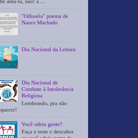
he ama-la, não! a ...
"Odisséia" poema de
Nauro Machado
Dia Nacional da Leitura
Dia Nacional de
Combate à Intolerância
Religiosa
Lembrando, pra não
squecer!
Você odeia gente?
Faça o teste e descubra