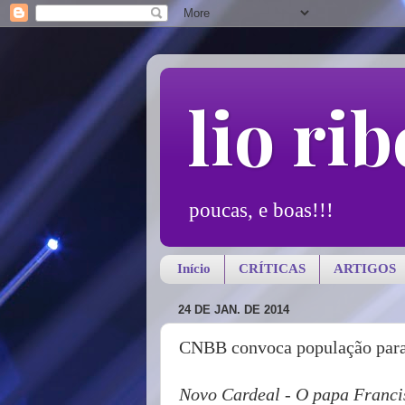
lio rib
poucas, e boas!!!
Início
CRÍTICAS
ARTIGOS
24 DE JAN. DE 2014
CNBB convoca população para
Novo Cardeal - O papa Francis