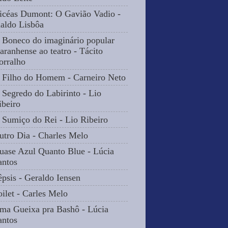
icéas Dumont: O Gavião Vadio -
naldo Lisbôa
 Boneco do imaginário popular
aranhense ao teatro - Tácito
orralho
 Filho do Homem - Carneiro Neto
 Segredo do Labirinto - Lio
ibeiro
 Sumiço do Rei - Lio Ribeiro
utro Dia - Charles Melo
uase Azul Quanto Blue - Lúcia
antos
êpsis - Geraldo Iensen
oilet - Carles Melo
ma Gueixa pra Bashô - Lúcia
antos