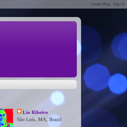
Lio Ribeiro
São Luís, MA, Brazil