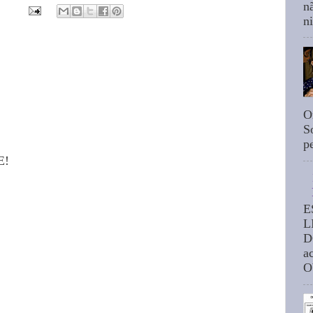
n
n
O
S
p
E!
E
L
D
a
O