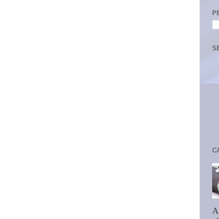
P
S
C
A