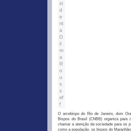
si
d
e
nt
a
D
il
m
a
R
o
u
s
s
ef
f
O arcebispo do Rio de Janeiro, dom Ora
Bispos do Brasil (CNBB) organiza para 
chamar a atenção da sociedade para os p
como a população, os bispos do Maranhão