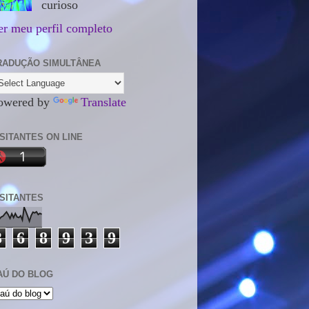
curioso
er meu perfil completo
RADUÇÃO SIMULTÂNEA
owered by
Translate
ISITANTES ON LINE
ISITANTES
3
6
8
9
3
9
AÚ DO BLOG