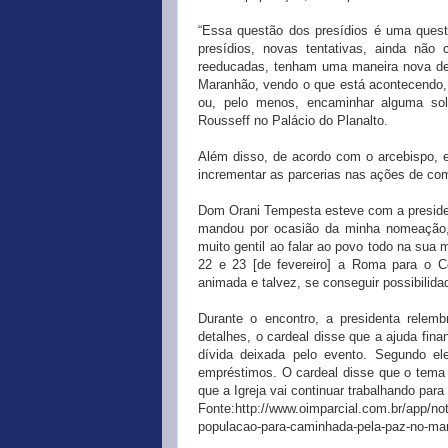
“Essa questão dos presídios é uma quest
presídios, novas tentativas, ainda nã
reeducadas, tenham uma maneira nova de 
Maranhão, vendo o que está acontecendo, 
ou, pelo menos, encaminhar alguma sol
Rousseff no Palácio do Planalto.
Além disso, de acordo com o arcebispo, el
incrementar as parcerias nas ações de com
Dom Orani Tempesta esteve com a preside
mandou por ocasião da minha nomeação, da
muito gentil ao falar ao povo todo na sua
22 e 23 [de fevereiro] a Roma para o Co
animada e talvez, se conseguir possibilid
Durante o encontro, a presidenta rele
detalhes, o cardeal disse que a ajuda fina
dívida deixada pelo evento. Segundo el
empréstimos. O cardeal disse que o tema e
que a Igreja vai continuar trabalhando pa
Fonte:http://www.oimparcial.com.br/app/no
populacao-para-caminhada-pela-paz-no-ma