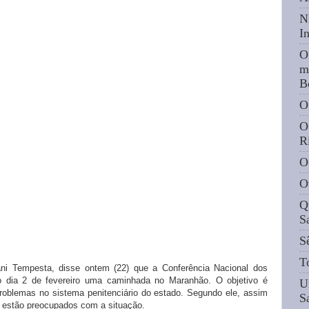
N
I
O
m
B
O
O
R
O
O
Q
S
S
T
ni Tempesta, disse ontem (22) que a Conferência Nacional dos
o dia 2 de fevereiro uma caminhada no Maranhão. O objetivo é
U
roblemas no sistema penitenciário do estado. Segundo ele, assim
S
 estão preocupados com a situação.