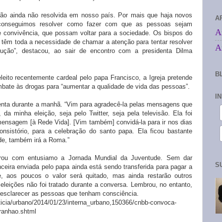
ão ainda não resolvida em nosso país. Por mais que haja novos
A
o conseguimos resolver como fazer com que as pessoas sejam
A
convivência, que possam voltar para a sociedade. Os bispos do
têm toda a necessidade de chamar a atenção para tentar resolver
A
ução”, destacou, ao sair de encontro com a presidenta Dilma
B
eito recentemente cardeal pelo papa Francisco, a Igreja pretende
bate às drogas para “aumentar a qualidade de vida das pessoas”.
I
nta durante a manhã. “Vim para agradecê-la pelas mensagens que
 minha eleição, seja pelo Twitter, seja pela televisão. Ela foi
 mensagem [à Rede Vida]. [Vim também] convidá-la para ir nos dias
nsistório, para a celebração do santo papa. Ela ficou bastante
ade, também irá a Roma.”
mbrou com entusiamo a Jornada Mundial da Juventude. Sem dar
S
nceira enviada pelo papa ainda está sendo transferida para pagar a
e, aos poucos o valor será quitado, mas ainda restarão outros
leições não foi tratado durante a conversa. Lembrou, no entanto,
ra esclarecer as pessoas que tenham consciência.
ticia/urbano/2014/01/23/interna_urbano,150366/cnbb-convoca-
ranhao.shtml