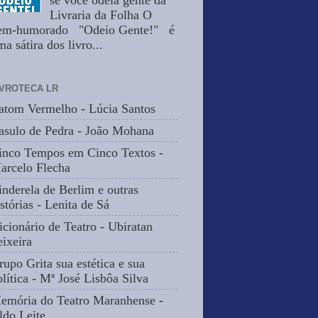
se você odeia gente da
Livraria da Folha O
em-humorado "Odeio Gente!" é
a sátira dos livro...
IVROTECA LR
atom Vermelho - Lúcia Santos
asulo de Pedra - João Mohana
inco Tempos em Cinco Textos -
arcelo Flecha
inderela de Berlim e outras
stórias - Lenita de Sá
icionário de Teatro - Ubiratan
eixeira
rupo Grita sua estética e sua
olítica - Mª José Lisbôa Silva
emória do Teatro Maranhense -
ldo Leite