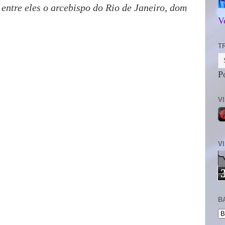
 entre eles o arcebispo do Rio de Janeiro, dom
V
T
P
V
V
B