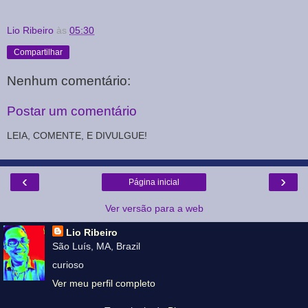
Lio Ribeiro
às
05:30
Compartilhar
Nenhum comentário:
Postar um comentário
LEIA, COMENTE, E DIVULGUE!
‹
›
Página inicial
Ver versão para a web
Lio Ribeiro
São Luís, MA, Brazil
curioso
Ver meu perfil completo