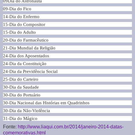
09Dia do Astronauta
09-Dia do Fico
14-Dia do Enfermo
15-Dia do Compositor
15-Dia do Adulto
20-Dia do Farmacêutico
21-Dia Mundial da Religião
24-Dia dos Aposentados
24-Dia da Constituição
24-Dia da Previdência Social
25-Dia do Carteiro
30-Dia da Saudade
30-Dia do Portuário
30-Dia Nacional das Histórias em Quadrinhos
30-Dia da Não-Violência
31-Dia do Mágico
Fonte:
http://www.liaqui.com.br/2014/janeiro-2014-datas-
comemorativas.html