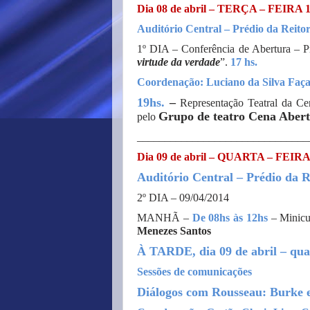
Dia 08 de abril – TERÇA – FEIRA 1
Auditório Central – Prédio da Reitor
1º DIA – Conferência de Abertura – Pr
virtude da verdade
”.
17 hs.
Coordenação: Luciano da Silva Faç
19hs.
–
Representação Teatral da Ce
Grupo de teatro Cena Aber
pelo
_______________________________
Dia 09 de abril – QUARTA – FEIRA 
Auditório Central – Prédio da R
2º DIA – 09/04/2014
MANHÃ –
De 08hs às 12hs
– Minic
Menezes Santos
À TARDE, dia 09 de abril – quar
Sessões de comunicações
Diálogos com Rousseau: Burke e