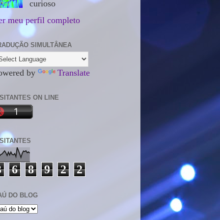
curioso
er meu perfil completo
RADUÇÃO SIMULTÂNEA
owered by
Translate
ISITANTES ON LINE
ISITANTES
3
6
8
9
2
2
AÚ DO BLOG