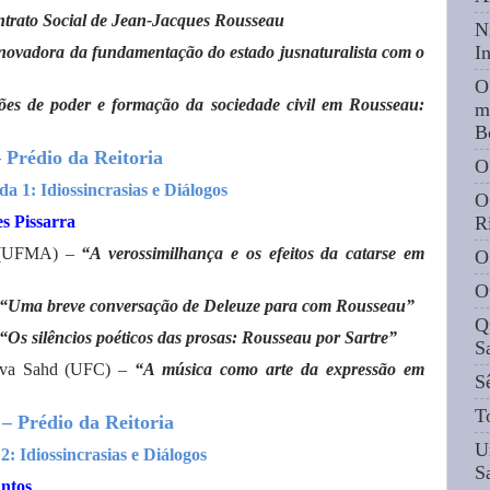
trato Social de Jean-Jacques Rousseau
N
I
inovadora da fundamentação do estado jusnaturalista com o
O
ões de poder e formação da sociedade civil em Rousseau:
m
B
Prédio da Reitoria
O
a 1: Idiossincrasias e Diálogos
O
s Pissarra
R
o (UFMA) –
“A verossimilhança e os efeitos da catarse em
O
O
“Uma breve conversação de Deleuze para com Rousseau”
Q
“Os silêncios poéticos das prosas: Rousseau por Sartre”
S
ilva Sahd (UFC) –
“A música como arte da expressão em
S
T
– Prédio da Reitoria
U
: Idiossincrasias e Diálogos
S
ntos