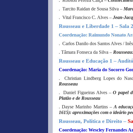
. Robson Pereira Calça –
Conhecimento
. Tarcito Raidan de Sousa Silva –
Marc
. Vital Francisco C. Alves –
Jean-Jacqu
Rousseau e Liberdade 1 – Sala
Coordenação: Raimundo Nonato Arau
. Carlos Danilo dos Santos Alves / Inês
. Tâmara Fonseca da Silva –
Rousseau: 
Rousseau e Educação 1 – Auditó
Coordenação: Maria do Socorro Gon
. Christian Lindberg Lopes do Nas
Rousseau
. Daniel Figueiras Alves –
O papel d
Platão e de Rousseau
. Dayse Marinho Martins –
A educaç
1615): aproximações com o ideário p
Rousseau, Política e Direito –
Sa
Coordenação: Wescley Fernandes Ar