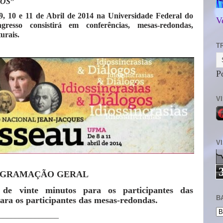
GOS
”
9, 10 e 11 de Abril de 2014 na Universidade Federal do
V
so consistirá em conferências, mesas-redondas,
urais.
T
P
V
V
GRAMAÇÃO GERAL
de vinte minutos para os participantes das
B
ara os participantes das mesas-redondas.
_______________