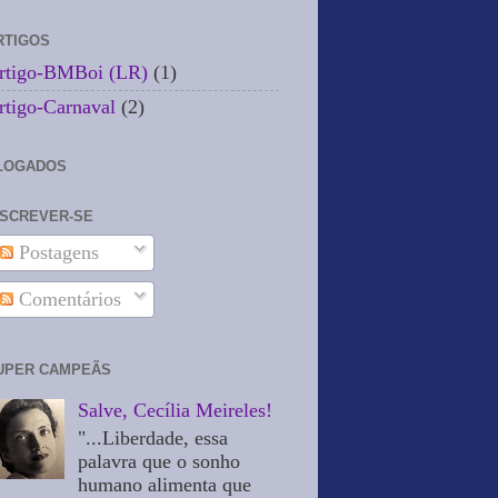
RTIGOS
rtigo-BMBoi (LR)
(1)
rtigo-Carnaval
(2)
LOGADOS
NSCREVER-SE
Postagens
Comentários
UPER CAMPEÃS
Salve, Cecília Meireles!
"...Liberdade, essa
palavra que o sonho
humano alimenta que