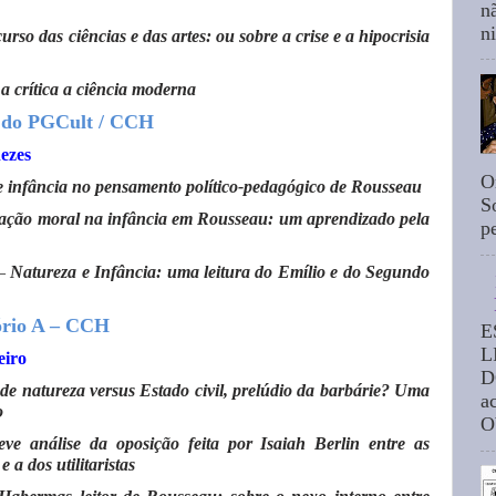
n
n
urso das ciências e das artes: ou sobre a crise e a hipocrisia
a crítica a ciência moderna
2 do PGCult / CCH
ezes
O
e infância no pensamento político-pedagógico de Rousseau
S
cação moral na infância em Rousseau: um aprendizado pela
p
–
Natureza e Infância: uma leitura do Emílio e do Segundo
ório A – CCH
E
L
eiro
D
de natureza versus Estado civil, prelúdio da barbárie? Uma
a
o
O
ve análise da oposição feita por Isaiah Berlin entre as
a dos utilitaristas