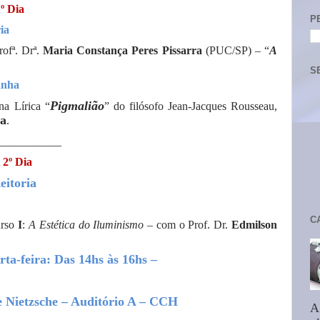
º Dia
P
ia
ofª. Drª.
Maria Constança Peres Pissarra
(PUC/SP) – “
A
S
anha
Pigmalião
na Lírica “
” do filósofo Jean-Jacques Rousseau,
ta
.
___________
2º Dia
eitoria
C
urso
I
:
A Estética do Iluminismo
– com o Prof. Dr.
Edmilson
ta-feira: Das 14hs às 16hs –
 Nietzsche – Auditório A – CCH
A