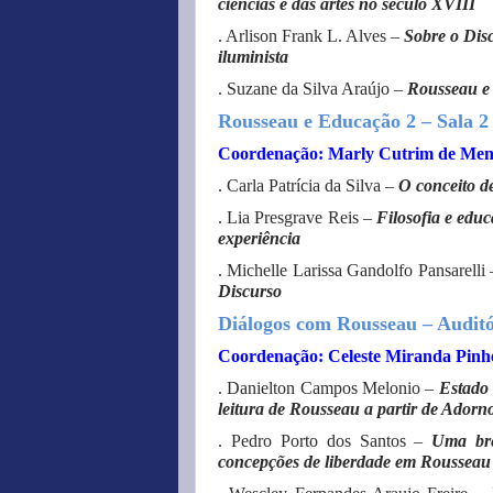
ciências e das artes no século XVIII
. Arlison Frank L. Alves –
Sobre o Disc
iluminista
. Suzane da Silva Araújo –
Rousseau e 
Rousseau e Educação 2 – Sala 
Coordenação: Marly Cutrim de Men
. Carla Patrícia da Silva –
O conceito d
. Lia Presgrave Reis –
Filosofia e edu
experiência
. Michelle Larissa Gandolfo Pansarelli 
Discurso
Diálogos com Rousseau – Audit
Coordenação: Celeste Miranda Pinh
. Danielton Campos Melonio –
Estado 
leitura de Rousseau a partir de Adorn
. Pedro Porto dos Santos –
Uma bre
concepções de liberdade em Rousseau e 