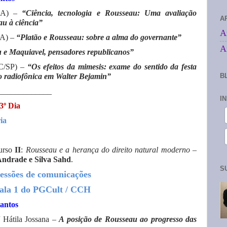
MA) –
“Ciência, tecnologia e Rousseau: Uma avaliação
A
au à ciência”
A
MA) –
“Platão e Rousseau: sobre a alma do governante”
A
 e Maquiavel, pensadores republicanos”
UC/SP) –
“Os efeitos da mimesis: exame do sentido da festa
o radiofônica em Walter Bejamin”
B
_____________
I
3º Dia
ia
urso
II
:
Rousseau e a herança do direito natural moderno
–
Andrade e Silva Sahd
.
S
essões de comunicações
 Sala 1 do PGCult / CCH
antos
 Hátila Jossana –
A posição de Rousseau ao progresso das