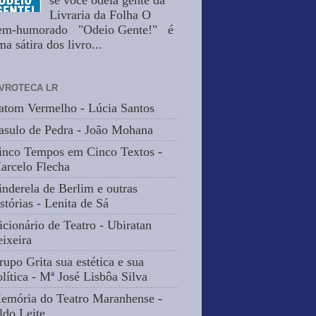
se você odeia gente da
Livraria da Folha O
em-humorado "Odeio Gente!" é
a sátira dos livro...
IVROTECA LR
atom Vermelho - Lúcia Santos
asulo de Pedra - João Mohana
inco Tempos em Cinco Textos -
arcelo Flecha
inderela de Berlim e outras
stórias - Lenita de Sá
icionário de Teatro - Ubiratan
eixeira
rupo Grita sua estética e sua
olítica - Mª José Lisbôa Silva
emória do Teatro Maranhense -
ldo Leite