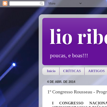
lio rib
poucas, e boas!!!
Início
CRÍTICAS
ARTIGOS
4 DE ABR. DE 2014
1º Congresso Rousseau - Pro
I CONGRESSO NACION