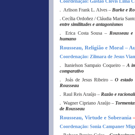
Coordenação: Gastão Clovis Lima C
.
Arlison Frank L. Alves –
Burke e Ro
. Cecília Ordoñez / Cláudia Maria Sant
entre similitudes e antagonismos
. Erica Costa Sousa –
Rousseau e 
humano
Rousseau, Religião e Moral – Au
Coordenação: Zilmara de Jesus Via
. Itanielson Sampaio Coqueiro –
A i
comparativo
. Joás de Jesus Ribeiro –
O estado 
Rousseau
. Raul Reis Araújo –
Razão e racional
. Wagner Cipriano Araújo –
Tormentas
de Rousseau
Rousseau, Virtude e Soberania
Coordenação: Sonia Campaner Migu