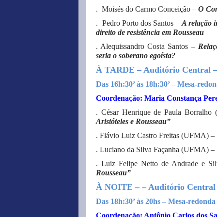
. Moisés do Carmo Conceição –
O Con
. Pedro Porto dos Santos –
A relação 
direito de resistência em Rousseau
. Alequissandro Costa Santos –
Relaç
seria o soberano egoísta?
À TARDE – Auditório Central – 
Das 16h:30’ às 18h:30’ – Mesa-redond
Coordenação: Maria Constança Pere
. César Henrique de Paula Borralh
Aristóteles e Rousseau”
. Flávio Luiz Castro Freitas (UFMA) –
. Luciano da Silva Façanha (UFMA) –
. Luiz Felipe Netto de Andrade e S
Rousseau”
À NOITE – – Auditório Central 
Das 18h:30’ às 20hs – Mesa-redonda 2
Coordenação: Antônio Carlos dos Sa