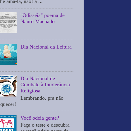
he ama-la, não! a ...
"Odisséia" poema de
Nauro Machado
Dia Nacional da Leitura
Dia Nacional de
Combate à Intolerância
Religiosa
Lembrando, pra não
squecer!
Você odeia gente?
Faça o teste e descubra