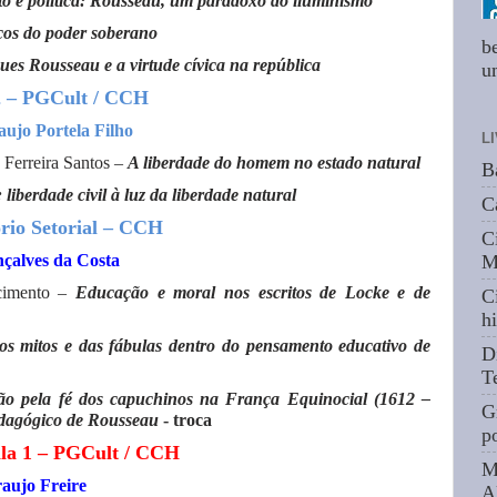
 e política: Rousseau, um paradoxo do iluminismo
os do poder soberano
b
es Rousseau e a virtude cívica na república
um
 2 – PGCult / CCH
jo Portela Filho
L
 Ferreira Santos –
A liberdade do homem no estado natural
B
liberdade civil à luz da liberdade natural
C
rio Setorial – CCH
C
çalves da Costa
M
cimento –
Educação e moral nos escritos de Locke e de
C
hi
os mitos e das fábulas dentro do pensamento educativo de
D
T
ão pela fé dos capuchinos na França Equinocial
(1612 –
G
edagógico de Rousseau
- troca
p
la 1 – PGCult / CCH
M
aujo Freire
A