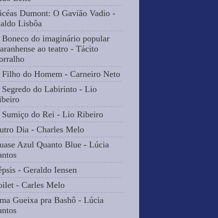
icéas Dumont: O Gavião Vadio -
naldo Lisbôa
 Boneco do imaginário popular
aranhense ao teatro - Tácito
orralho
 Filho do Homem - Carneiro Neto
 Segredo do Labirinto - Lio
ibeiro
 Sumiço do Rei - Lio Ribeiro
utro Dia - Charles Melo
uase Azul Quanto Blue - Lúcia
antos
êpsis - Geraldo Iensen
oilet - Carles Melo
ma Gueixa pra Bashô - Lúcia
antos