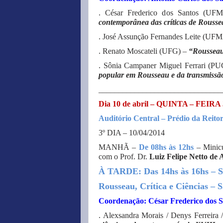
. César Frederico dos Santos (UF
contemporânea das críticas de Rousse
. José Assunção Fernandes Leite (UF
. Renato Moscateli (UFG) –
“Rousseau
. Sônia Campaner Miguel Ferrari (P
popular em Rousseau e da transmissã
_______________________________
Dia 10 de abril – QUINTA – FEIRA 
Auditório Central – Prédio da Reitor
3º DIA – 10/04/2014
MANHÃ –
De 08hs às 12hs
– Minic
com o Prof. Dr.
Luiz Felipe Netto de 
À TARDE: Das 14hs às 16hs – S
Rousseau, Crítica e Ciências –
Coordenação: César Frederico dos S
. Alexsandra Morais / Denys Ferreira /