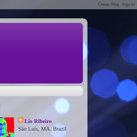
Lio Ribeiro
São Luís, MA, Brazil