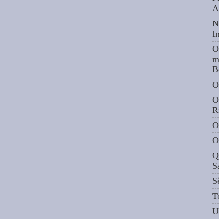
A
N
I
O
m
B
O
O
R
O
O
Q
S
S
T
U