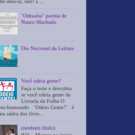
he ama-la, não! a ...
"Odisséia" poema de
Nauro Machado
Dia Nacional da Leitura
Você odeia gente?
Faça o teste e descubra
se você odeia gente da
Livraria da Folha O
em-humorado "Odeio Gente!" é
a sátira dos livro...
(nenhum título)