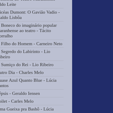
ldo Leite
icéas Dumont: O Gavião Vadio -
naldo Lisbôa
 Boneco do imaginário popular
aranhense ao teatro - Tácito
orralho
 Filho do Homem - Carneiro Neto
 Segredo do Labirinto - Lio
ibeiro
 Sumiço do Rei - Lio Ribeiro
utro Dia - Charles Melo
uase Azul Quanto Blue - Lúcia
antos
êpsis - Geraldo Iensen
oilet - Carles Melo
ma Gueixa pra Bashô - Lúcia