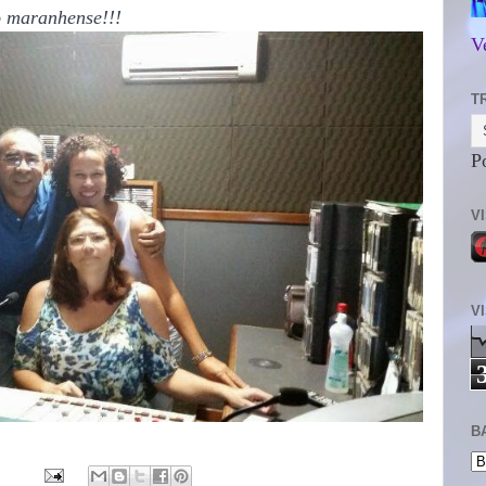
o maranhense!!!
V
T
P
V
V
B