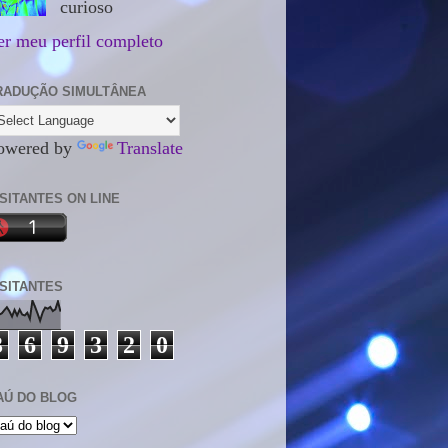
curioso
er meu perfil completo
RADUÇÃO SIMULTÂNEA
owered by
Translate
ISITANTES ON LINE
ISITANTES
3
6
9
3
2
0
AÚ DO BLOG