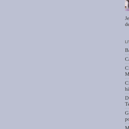
J
de
L
B
C
C
M
C
hi
D
T
G
p
M