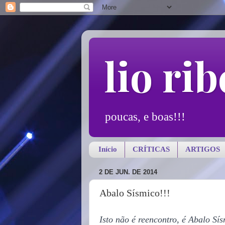
lio rib
poucas, e boas!!!
Início
CRÍTICAS
ARTIGOS
2 DE JUN. DE 2014
Abalo Sísmico!!!
Isto não é reencontro, é Abalo Sí