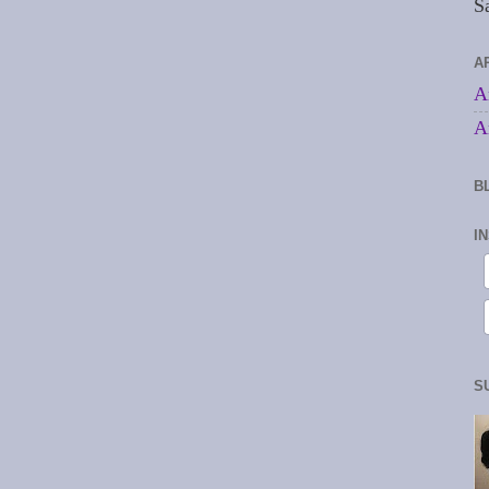
S
A
A
A
B
I
S