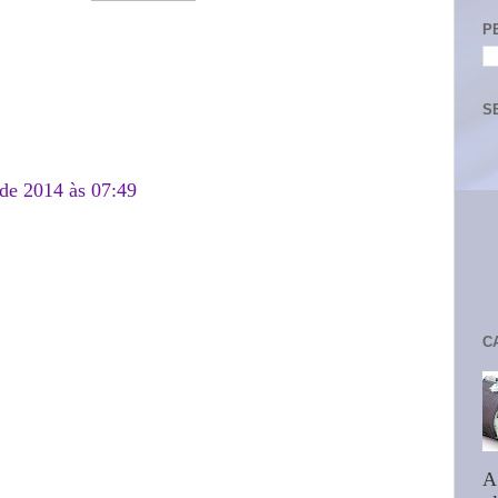
P
S
 de 2014 às 07:49
C
A