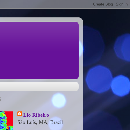
Lio Ribeiro
São Luís, MA, Brazil