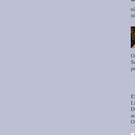
n
n
O
S
p
E
L
D
a
O