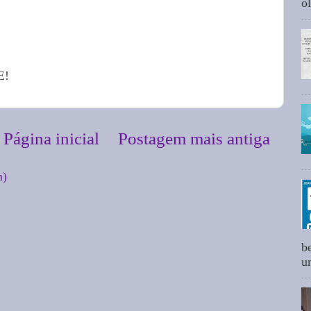
ol
E!
Página inicial
Postagem mais antiga
m)
b
um