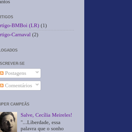
antos
RTIGOS
rtigo-BMBoi (LR)
(1)
rtigo-Carnaval
(2)
LOGADOS
NSCREVER-SE
Postagens
Comentários
UPER CAMPEÃS
Salve, Cecília Meireles!
"...Liberdade, essa
palavra que o sonho