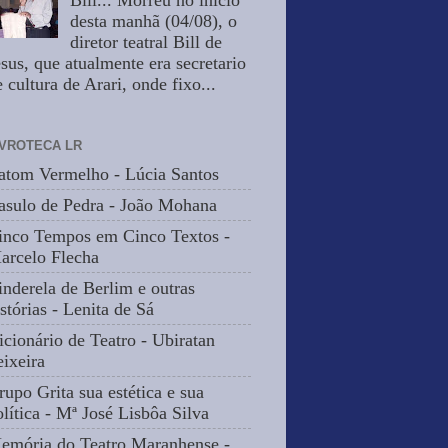
Bill... Morreu no inicio
desta manhã (04/08), o
diretor teatral Bill de
esus, que atualmente era secretario
 cultura de Arari, onde fixo...
IVROTECA LR
atom Vermelho - Lúcia Santos
asulo de Pedra - João Mohana
inco Tempos em Cinco Textos -
arcelo Flecha
inderela de Berlim e outras
stórias - Lenita de Sá
icionário de Teatro - Ubiratan
eixeira
rupo Grita sua estética e sua
olítica - Mª José Lisbôa Silva
emória do Teatro Maranhense -