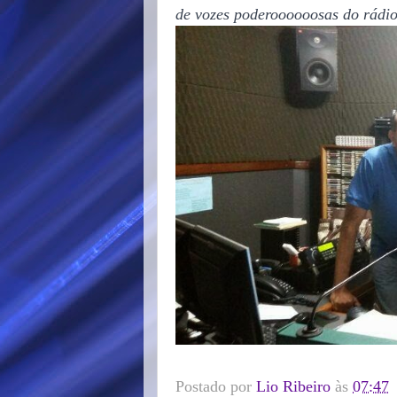
de vozes poderoooooosas do rádi
Postado por
Lio Ribeiro
às
07:47