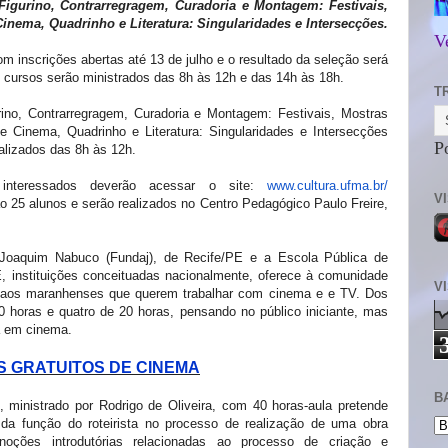
igurino, Contrarregragem, Curadoria e Montagem: Festivais,
inema, Quadrinho e Literatura: Singularidades e Intersecções.
V
 inscrições abertas até 13 de julho e o resultado da seleção será
s cursos serão ministrados das 8h às 12h e das 14h às 18h.
T
rino, Contrarregragem, Curadoria e Montagem: Festivais, Mostras
e Cinema, Quadrinho e Literatura: Singularidades e Intersecções
P
ealizados das 8h às 12h.
 interessados deverão acessar o site:
www.cultura.ufma.br/
V
ão 25 alunos e serão realizados no Centro Pedagógico Paulo Freire,
oaquim Nabuco (Fundaj), de Recife/PE e a Escola Pública de
E, instituições conceituadas nacionalmente, oferece à comunidade
V
s aos maranhenses que querem trabalhar com cinema e e TV.
Dos
40 horas e quatro de 20 horas, pensando no público iniciante, mas
a em cinema.
S GRATUITOS DE CINEMA
B
, ministrado por Rodrigo de Oliveira, com 40 horas-aula pretende
 da função do roteirista no processo de realização de uma obra
noções introdutórias relacionadas ao processo de criação e