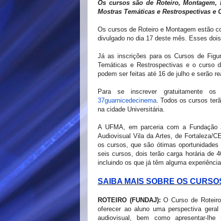
Os cursos são de Roteiro, Montagem, F
Mostras Temáticas e Restrospectivas e C
Os cursos de Roteiro e Montagem estão com
divulgado no dia 17 deste mês. Esses doi
Já as inscrições para os Cursos de Figu
Temáticas e Restrospectivas e o curso d
podem ser feitas até 16 de julho e serão r
Para se inscrever gratuitamente os
37guarnicedecinema
. Todos os cursos ter
na cidade Universitária.
A UFMA, em parceria com a Fundação J
Audiovisual Vila da Artes, de Fortaleza/C
os
cursos, que são ótimas oportunidade
seis cursos, dois terão carga horária de 
incluindo os que já têm alguma experiênci
SAIBA MAIS SOBRE OS CURSO
ROTEIRO (FUNDAJ):
O Curso de Roteiro
oferecer ao aluno uma perspectiva geral
audiovisual, bem como apresentar-lhe 