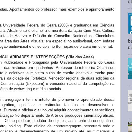
ol
tadas. Apontamentos do professor, mais exemplos e aprimoramento
la Universidade Federal do Ceará (2005) e graduanda em Ciências
ará.
Atualmente é oficineira e monitora da ação Cine Mais Cultura
junta de Acervo e Difusão do Conselho Nacional de Cineclubes
b
na área das Artes Visuais, em especial no audiovisual, com ênfase
ção audiovisual e cineclubismo (formação de platéia em cinema).
um
NGULARIDADES E INTERSECÇÕES (Vila das Artes)
 Publicidade e Propaganda pela Universidade Federal do Ceará
 das histórias em quadrinhos. Professor de roteiro na Oficina de
o a coletivos e ministra aulas de escrita criativa e roteiro para
rais da cidade de Fortaleza.
Vencedor regional de duas edições da
 Comunicação (Expocom) e vencedor nacional da competição na
área de webwriting e mídias sociais.
ntrarregragem tem o intuito de promover o aprendizado dessa
gráfica, qualificar e estimular talentos e desenvolver o
 Durante a oficina o aluno vai adquirir conhecimentos específicos
onalização No departamento de Arte de produções cinematográficas,
.
Como produtor, produtor de objetos, assistente de cenografia e
atro, holding. Este oficina de contrarregragem percorrerá todo o
criação e desenvolvimento de um projeto até as filmagens e