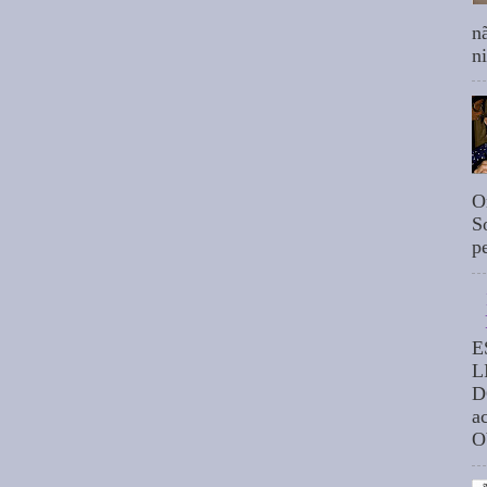
n
n
O
S
p
E
L
D
a
O