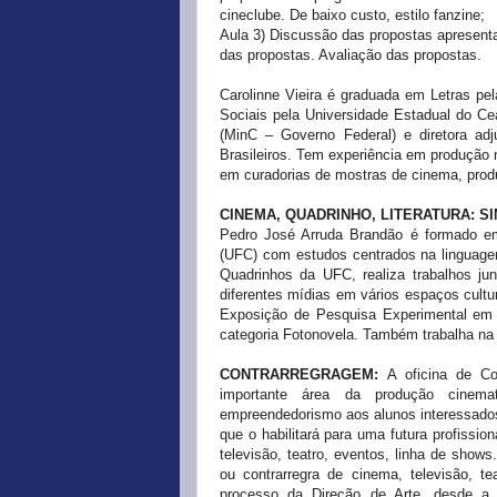
cineclube.
De baixo custo, estilo fanzine;
Aula 3) Discussão das propostas apresen
das propostas. Avaliação das propostas.
Carolinne Vieira é graduada em Letras pe
Sociais pela Universidade Estadual do Ce
(MinC – Governo Federal) e diretora ad
Brasileiros. Tem experiência em produção 
em curadorias de mostras de cinema, produ
CINEMA, QUADRINHO, LITERATURA: SI
Pedro José Arruda Brandão é formado em
(UFC) com estudos centrados na linguagem
Quadrinhos da UFC, realiza trabalhos junt
diferentes mídias em vários espaços cultu
Exposição de Pesquisa Experimental em
categoria Fotonovela. Também trabalha na 
CONTRARREGRAGEM:
A oficina de Co
importante área da produção cinemato
empreendedorismo aos alunos interessados.
que o habilitará para uma futura profissi
televisão, teatro, eventos, linha de shows
ou contrarregra de cinema, televisão, te
processo da Direção de Arte, desde a 