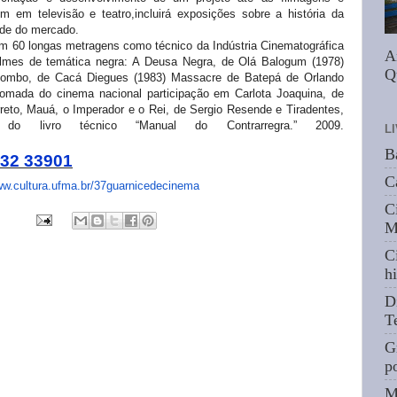
m em televisão e teatro,incluirá exposições sobre a história da
dade do mercado.
tem 60 longas metragens como técnico da Indústria Cinematográfica
A
ilmes de temática negra: A Deusa Negra, de Olá Balogum (1978)
Q
uilombo, de Cacá Diegues (1983) Massacre de Batepá de Orlando
ada do cinema nacional participação em Carlota Joaquina, de
rreto, Mauá, o Imperador e o Rei, de Sergio Resende e Tiradentes,
o livro técnico “Manual do Contrarregra.” 2009.
L
B
32 33901
C
w.cultura.ufma.br/
37guarnicedecinema
C
M
C
hi
D
T
G
p
M