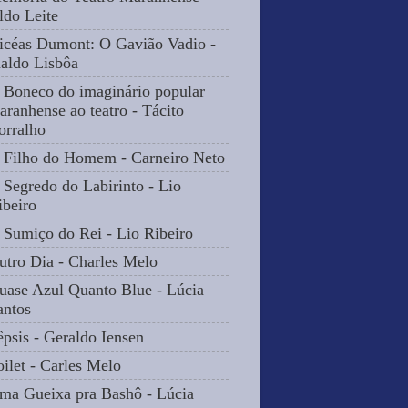
ldo Leite
icéas Dumont: O Gavião Vadio -
naldo Lisbôa
 Boneco do imaginário popular
aranhense ao teatro - Tácito
orralho
 Filho do Homem - Carneiro Neto
 Segredo do Labirinto - Lio
ibeiro
 Sumiço do Rei - Lio Ribeiro
utro Dia - Charles Melo
uase Azul Quanto Blue - Lúcia
antos
êpsis - Geraldo Iensen
oilet - Carles Melo
ma Gueixa pra Bashô - Lúcia