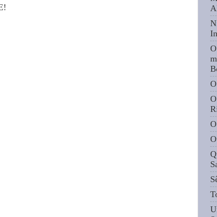
E!
A
N
I
O
m
B
O
O
R
O
O
Q
S
S
T
U