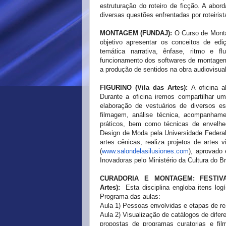
estruturação do roteiro de ficção. A ab
diversas questões enfrentadas por roteirist
MONTAGEM (FUNDAJ):
O Curso de Monta
objetivo apresentar os conceitos de ed
temática narrativa, ênfase, ritmo e f
funcionamento dos softwares de montagem
a produção de sentidos na obra audiovisual
FIGURINO (Vila das Artes):
A oficina a
Durante a oficina iremos compartilhar 
elaboração de vestuários de diversos es
filmagem, análise técnica, acompanhame
práticos, bem como técnicas de envelhe
Design de Moda pela Universidade Federal 
artes cênicas, realiza projetos de artes 
(
www.salondelasilusiones.com
), aprovado
Inovadoras pelo Ministério da Cultura do Br
CURADORIA E MONTAGEM: FESTIVA
Artes):
Esta disciplina engloba itens log
Programa das aulas:
Aula 1) Pessoas envolvidas e etapas de r
Aula 2) Visualização de catálogos de dife
propostas de programas curatorias e fi