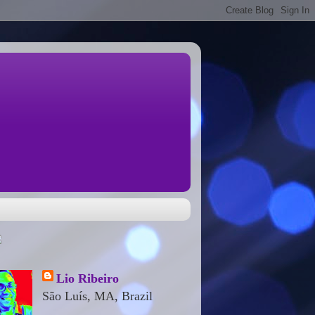
Lio Ribeiro
São Luís, MA, Brazil