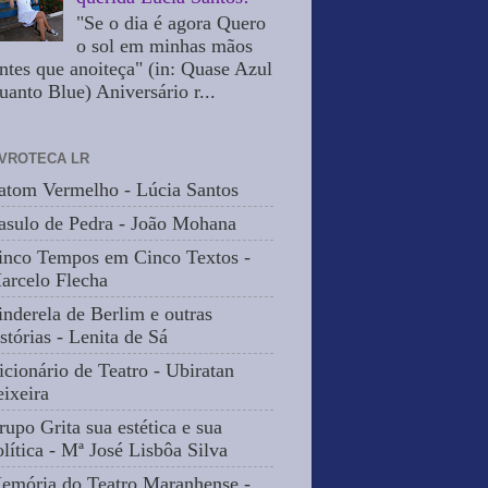
"Se o dia é agora Quero
o sol em minhas mãos
ntes que anoiteça" (in: Quase Azul
uanto Blue) Aniversário r...
IVROTECA LR
atom Vermelho - Lúcia Santos
asulo de Pedra - João Mohana
inco Tempos em Cinco Textos -
arcelo Flecha
inderela de Berlim e outras
stórias - Lenita de Sá
icionário de Teatro - Ubiratan
eixeira
rupo Grita sua estética e sua
olítica - Mª José Lisbôa Silva
emória do Teatro Maranhense -