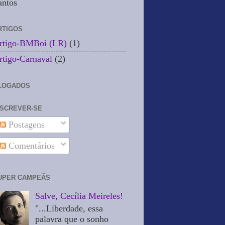
antos
RTIGOS
rtigo-BMBoi (LR)
(1)
rtigo-Carnaval
(2)
LOGADOS
NSCREVER-SE
Postagens
Comentários
UPER CAMPEÃS
Salve, Cecília Meireles!
"...Liberdade, essa
palavra que o sonho