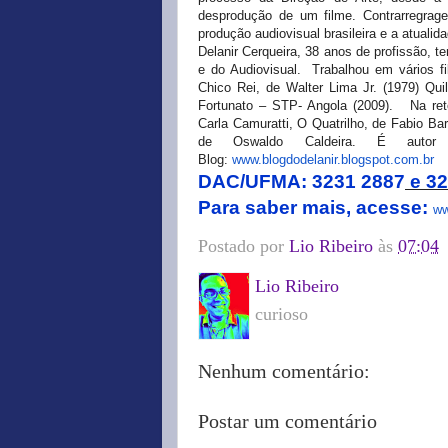
desprodução de um filme. Contrarregrage
produção audiovisual brasileira e a atuali
Delanir Cerqueira, 38 anos de profissão, 
e do Audiovisual. Trabalhou em vários f
Chico Rei, de Walter Lima Jr. (1979) Q
Fortunato – STP- Angola (2009).
Na retom
Carla Camuratti, O Quatrilho, de Fabio Ba
de Oswaldo Caldeira. É autor d
Blog:
www.blogdodelanir.blogspot.
com.br
DAC/UFMA:
3231 2887
e 32
Para saber mais, acesse:
ww
Postado por
Lio Ribeiro
às
07:04
Lio Ribeiro
curioso
Nenhum comentário:
Postar um comentário