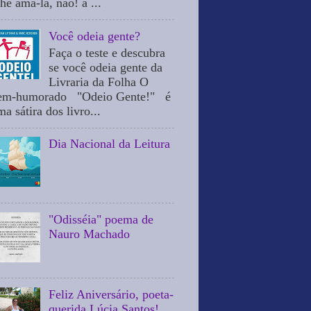
he ama-la, não! a ...
Você odeia gente?
Faça o teste e descubra
se você odeia gente da
Livraria da Folha O
em-humorado "Odeio Gente!" é
a sátira dos livro...
Dia Nacional da Leitura
"Odisséia" poema de
Nauro Machado
Feliz Aniversário, poeta-
querida Lúcia Santos!