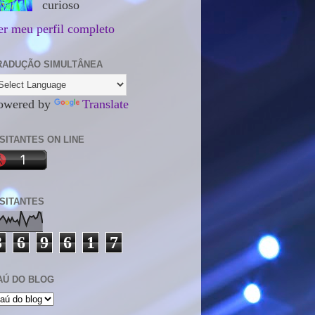
curioso
er meu perfil completo
RADUÇÃO SIMULTÂNEA
owered by
Translate
ISITANTES ON LINE
ISITANTES
3
6
9
6
1
7
AÚ DO BLOG