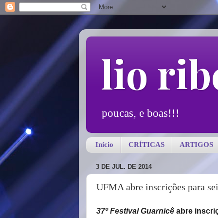
lio rib
poucas, e boas!!!
Início
CRÍTICAS
ARTIGOS
3 DE JUL. DE 2014
UFMA abre inscrições para sei
37º Festival Guarnicê
abre inscri