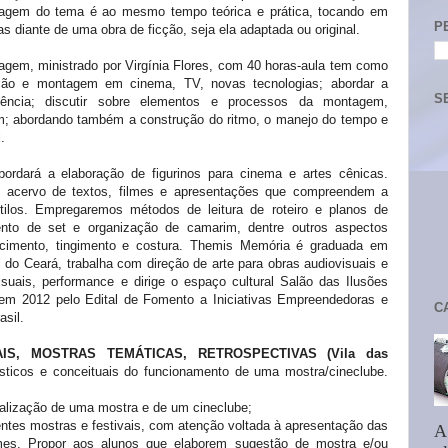
ordagem do tema é ao mesmo tempo teórica e prática, tocando em
P
as diante de uma obra de ficção, seja ela adaptada ou original.
gem, ministrado por Virgínia Flores, com 40 horas-aula tem como
ição e montagem em cinema, TV, novas tecnologias; abordar a
S
luência; discutir sobre elementos e processos da montagem,
; abordando também a construção do ritmo, o manejo do tempo e
.
bordará a elaboração de figurinos para cinema e artes cênicas.
um acervo de textos, filmes e apresentações que compreendem a
tilos. Empregaremos métodos de leitura de roteiro e planos de
nto de set e organização de camarim, dentre outros aspectos
cimento, tingimento e costura.
Themis Memória é graduada em
do Ceará, trabalha com direção de arte para obras audiovisuais e
visuais, performance e dirige o espaço cultural Salão das Ilusões
 em 2012 pelo Edital de Fomento a Iniciativas Empreendedoras e
C
asil.
IS, MOSTRAS TEMÁTICAS, RETROSPECTIVAS (Vila das
ísticos e conceituais do funcionamento de uma mostra/cineclube.
ealização de uma mostra e de um cineclube;
rentes mostras e festivais, com atenção voltada à apresentação das
A
lmes. Propor aos alunos que elaborem sugestão de mostra e/ou