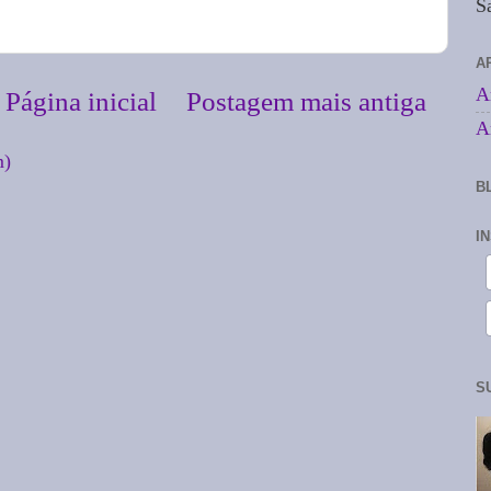
S
A
A
Página inicial
Postagem mais antiga
A
m)
B
I
S