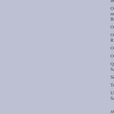
I
O
m
B
O
O
R
O
O
Q
S
S
T
U
S
A