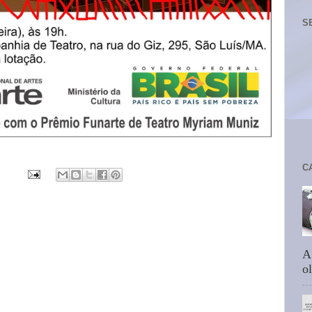
S
C
A
ol