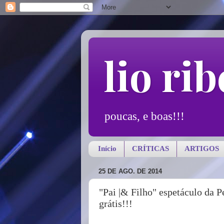
lio rib
poucas, e boas!!!
Início
CRÍTICAS
ARTIGOS
25 DE AGO. DE 2014
"Pai |& Filho" espetáculo da P
grátis!!!