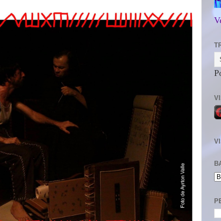
V
T
P
V
V
B
P