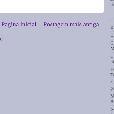
de
L
Página inicial
Postagem mais antiga
B
C
m)
C
M
C
hi
D
T
G
p
M
A
N