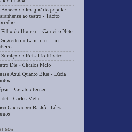
naldo Lisbôa
 Boneco do imaginário popular
aranhense ao teatro - Tácito
orralho
 Filho do Homem - Carneiro Neto
 Segredo do Labirinto - Lio
ibeiro
 Sumiço do Rei - Lio Ribeiro
utro Dia - Charles Melo
uase Azul Quanto Blue - Lúcia
antos
êpsis - Geraldo Iensen
oilet - Carles Melo
ma Gueixa pra Bashô - Lúcia
antos
RTIGOS