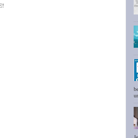
E!
b
um
J