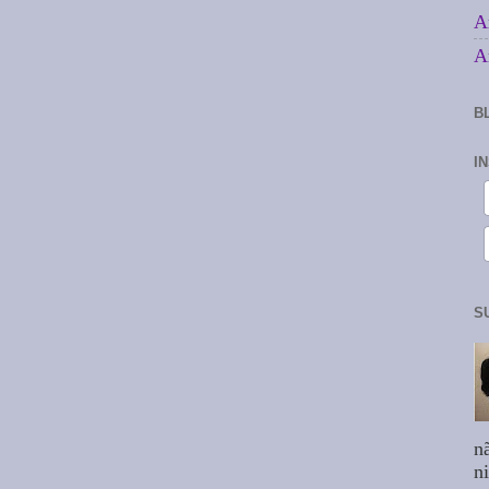
A
A
B
I
S
n
n