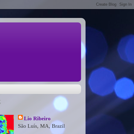
Lio Ribeiro
São Luís, MA, Brazil