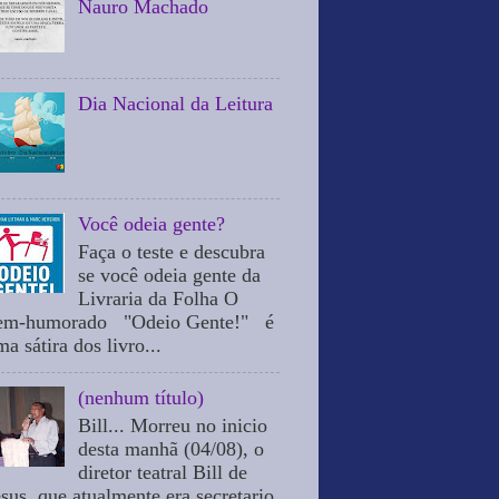
Nauro Machado
Dia Nacional da Leitura
Você odeia gente?
Faça o teste e descubra
se você odeia gente da
Livraria da Folha O
em-humorado "Odeio Gente!" é
a sátira dos livro...
(nenhum título)
Bill... Morreu no inicio
desta manhã (04/08), o
diretor teatral Bill de
esus, que atualmente era secretario