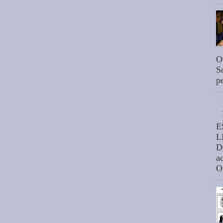
O
S
p
E
L
D
a
O