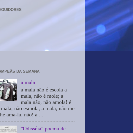
EGUIDORES
AMPEÃS DA SEMANA
a mala
a mala não é escola a
mala, não é mole; a
mala não, não amola! é
 mala, não esmola; a mala, não me
he ama-la, não! a ...
"Odisséia" poema de