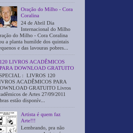
Oração do Milho - Cora
Coralina
24 de Abril Dia
Internacional do Milho
ração do Milho - Cora Coralina
ou a planta humilde dos quintais
equenos e das lavouras pobres...
120 LIVROS ACADÊMICOS
PARA DOWNLOAD GRATUITO
SPECIAL : LIVROS 120
IVROS ACADÊMICOS PARA
OWNLOAD GRATUITO Livros
cadêmicos de Artes 27/09/2011
bras estão disponív...
Artista é quem faz
Arte!!!
Lembrando, pra não