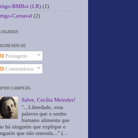
rtigo-BMBoi (LR)
(1)
rtigo-Carnaval
(2)
LOGADOS
NSCREVER-SE
Postagens
Comentários
UPER CAMPEÃS
Salve, Cecília Meireles!
"...Liberdade, essa
palavra que o sonho
humano alimenta que
ão há ninguém que explique e
inguém que não entenda..." (...