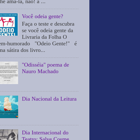
he ama-la, não! a ...
Você odeia gente?
Faça o teste e descubra
se você odeia gente da
Livraria da Folha O
em-humorado "Odeio Gente!" é
a sátira dos livro...
"Odisséia" poema de
Nauro Machado
Dia Nacional da Leitura
Dia Internacional do
Teatro: Salve Cosme