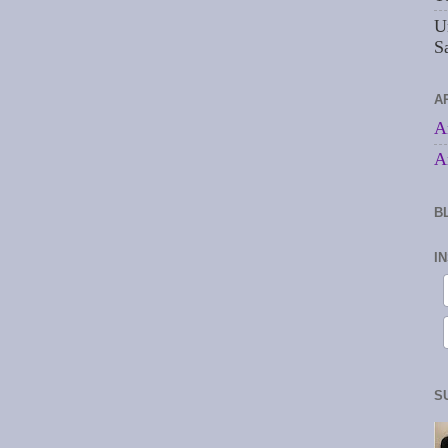
U
S
A
A
A
B
I
S