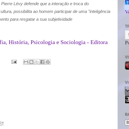
, Pierre Lévy defende que a interação e troca do
ltura, possibilita ao homem participar de uma "inteligência
V
mento para resgatar a sua subjetividade
T
ia, História, Psicologia e Sociologia - Editora
P
V
V
B
E!