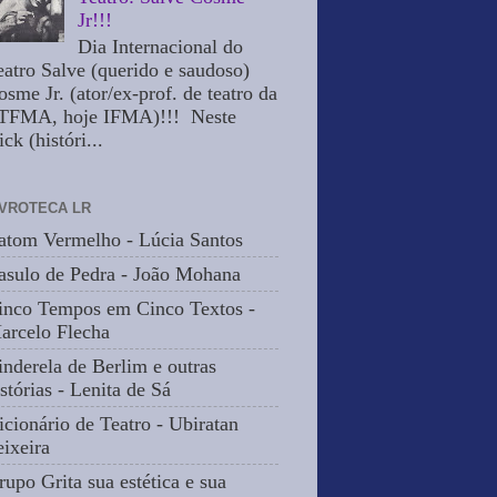
Jr!!!
Dia Internacional do
eatro Salve (querido e saudoso)
osme Jr. (ator/ex-prof. de teatro da
TFMA, hoje IFMA)!!! Neste
ick (históri...
IVROTECA LR
atom Vermelho - Lúcia Santos
asulo de Pedra - João Mohana
inco Tempos em Cinco Textos -
arcelo Flecha
inderela de Berlim e outras
stórias - Lenita de Sá
icionário de Teatro - Ubiratan
eixeira
rupo Grita sua estética e sua