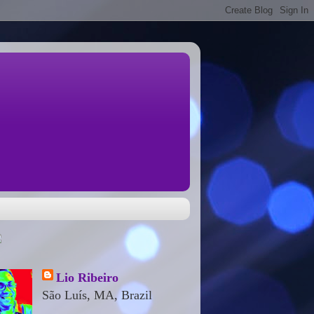
Lio Ribeiro
São Luís, MA, Brazil