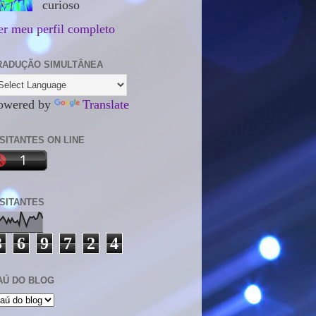
curioso
er meu perfil completo
RADUÇÃO SIMULTÂNEA
owered by
Translate
ISITANTES ON LINE
ISITANTES
3
6
9
7
2
4
AÚ DO BLOG