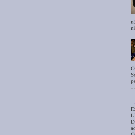
n
n
O
S
p
E
L
D
a
O