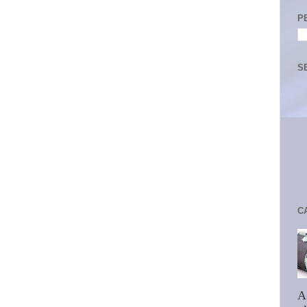
P
S
C
A