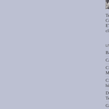
T
C
E
cl
L
B
C
C
M
C
hi
D
T
G