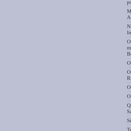
p
M
A
N
I
O
m
B
O
O
R
O
O
Q
S
S
T