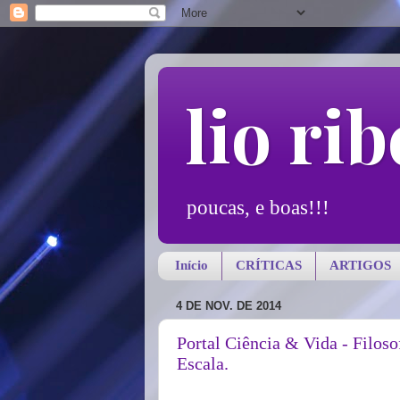
lio rib
poucas, e boas!!!
Início
CRÍTICAS
ARTIGOS
4 DE NOV. DE 2014
Portal Ciência & Vida - Filosof
Escala.