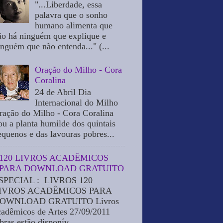
"...Liberdade, essa
palavra que o sonho
humano alimenta que
ão há ninguém que explique e
inguém que não entenda..." (...
Oração do Milho - Cora
Coralina
24 de Abril Dia
Internacional do Milho
ração do Milho - Cora Coralina
ou a planta humilde dos quintais
equenos e das lavouras pobres...
120 LIVROS ACADÊMICOS
PARA DOWNLOAD GRATUITO
SPECIAL : LIVROS 120
IVROS ACADÊMICOS PARA
OWNLOAD GRATUITO Livros
cadêmicos de Artes 27/09/2011
bras estão disponív...