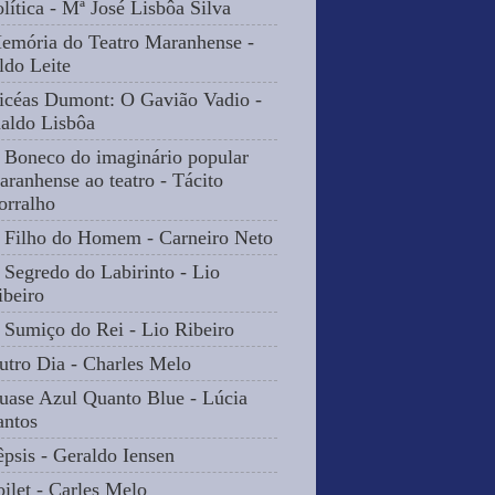
olítica - Mª José Lisbôa Silva
emória do Teatro Maranhense -
ldo Leite
icéas Dumont: O Gavião Vadio -
naldo Lisbôa
 Boneco do imaginário popular
aranhense ao teatro - Tácito
orralho
 Filho do Homem - Carneiro Neto
 Segredo do Labirinto - Lio
ibeiro
 Sumiço do Rei - Lio Ribeiro
utro Dia - Charles Melo
uase Azul Quanto Blue - Lúcia
antos
êpsis - Geraldo Iensen
oilet - Carles Melo