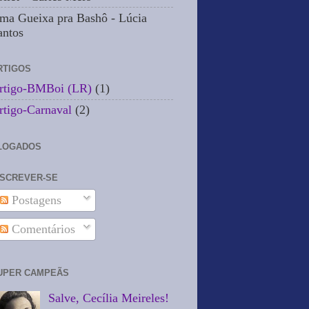
ma Gueixa pra Bashô - Lúcia
antos
RTIGOS
rtigo-BMBoi (LR)
(1)
rtigo-Carnaval
(2)
LOGADOS
NSCREVER-SE
Postagens
Comentários
UPER CAMPEÃS
Salve, Cecília Meireles!