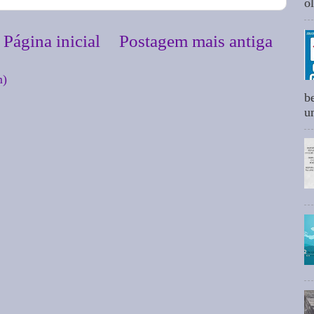
ol
Página inicial
Postagem mais antiga
m)
b
um