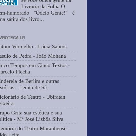
se você odeia gente da
Livraria da Folha O
em-humorado "Odeio Gente!" é
a sátira dos livro...
IVROTECA LR
atom Vermelho - Lúcia Santos
asulo de Pedra - João Mohana
inco Tempos em Cinco Textos -
arcelo Flecha
inderela de Berlim e outras
stórias - Lenita de Sá
icionário de Teatro - Ubiratan
eixeira
rupo Grita sua estética e sua
olítica - Mª José Lisbôa Silva
emória do Teatro Maranhense -
ldo Leite