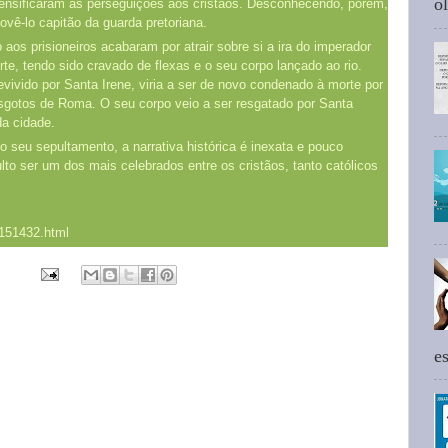
ol
tensificaram as perseguições aos cristãos. Desconhecendo, porém,
ovê-lo capitão da guarda pretoriana.
aos prisioneiros acabaram por atrair sobre si a ira do imperador
te, tendo sido cravado de flexas e o seu corpo lançado ao rio.
evivido por Santa Irene, viria a ser de novo condenado à morte por
sgotos de Roma. O seu corpo veio a ser resgatado por Santa
a cidade.
o seu sepultamento, a narrativa histórica é inexata e pouco
lto ser um dos mais celebrados entre os cristãos, tanto católicos
/151432.html
e