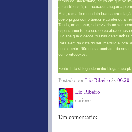
tempo de Dioclesiano, altura em que se in
a sua fé cristã, o Imperador chegou a prom
Mas, a sua fé e conduta branca em relação 
que o julgou como traidor e condenou à mor
Tendo, no entanto, sobrevivido ao ser sobr
espancamento e o seu corpo atirado aos e
Luciana que o depositou nas catacumbas d
Para além da data do seu martírio e local d
consistente. Não deixa, contudo, do seu cu
como ortodoxos.
Fonte: http://bloguedominho.blogs.sapo.pt
Postado por
Lio Ribeiro
às
06:20
Lio Ribeiro
curioso
Um comentário: