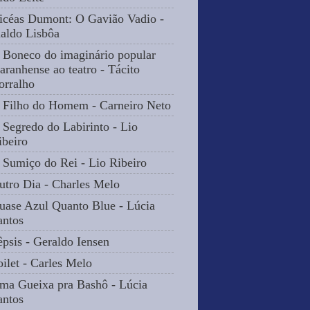
icéas Dumont: O Gavião Vadio -
naldo Lisbôa
 Boneco do imaginário popular
aranhense ao teatro - Tácito
orralho
 Filho do Homem - Carneiro Neto
 Segredo do Labirinto - Lio
ibeiro
 Sumiço do Rei - Lio Ribeiro
utro Dia - Charles Melo
uase Azul Quanto Blue - Lúcia
antos
êpsis - Geraldo Iensen
oilet - Carles Melo
ma Gueixa pra Bashô - Lúcia
antos