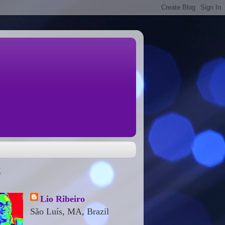
Lio Ribeiro
São Luís, MA, Brazil