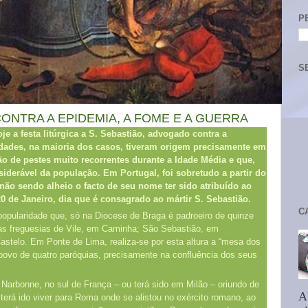
P
S
ONTRA A EPIDEMIA, A FOME E A GUERRA
e a festa litúrgica a S. Sebastião, advogado contra a
vidades, na maioria dos casos, tiveram origem precisamente em
o de pestes muito recorrentes durante a Idade Média e que,
derável da população. Em Portugal, foi sobretudo a partir do
não sendo alheio o facto de seu nome ter sido atribuído ao
20 de Janeiro, dia que é consagrado ao mártir S. Sebastião.
C
opularidade que, só na Diocese de Braga é padroeiro de quinze
 às freguesias de Vile, em Caminha; São Sebastião, em
stelo. Em Ponte de Lima, realiza-se por esta altura a “mesa dos
 povo de quatro paróquias, precisamente na confluência dos seus
arbonne, no sul de França – ou terá sido em Milão – oriundo de
A
 terá ido viver para Roma onde se alistou no exército romano, ao