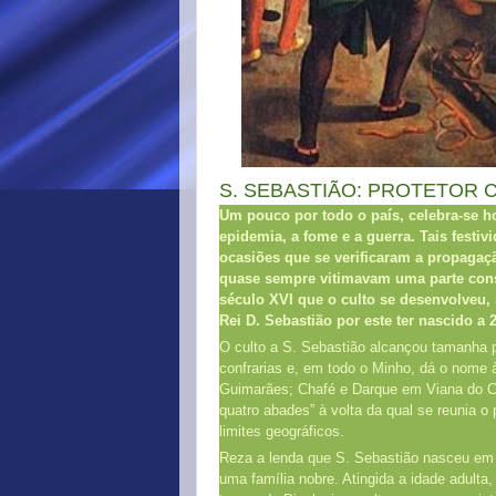
S. SEBASTIÃO: PROTETOR C
Um pouco por todo o país, celebra-se hoj
epidemia, a fome e a guerra. Tais festi
ocasiões que se verificaram a propagaçã
quase sempre vitimavam uma parte consi
século XVI que o culto se desenvolveu, 
Rei D. Sebastião por este ter nascido a 
O culto a S. Sebastião alcançou tamanha p
confrarias e, em todo o Minho, dá o nome
Guimarães; Chafé e Darque em Viana do Ca
quatro abades” à volta da qual se reunia o
limites geográficos.
Reza a lenda que S. Sebastião nasceu em N
uma família nobre. Atingida a idade adulta,