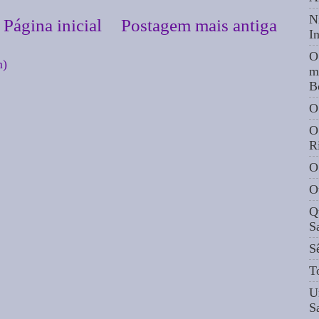
N
Página inicial
Postagem mais antiga
I
O
m)
m
B
O
O
R
O
O
Q
S
S
T
U
S