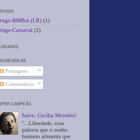
RTIGOS
rtigo-BMBoi (LR)
(1)
rtigo-Carnaval
(2)
LOGADOS
NSCREVER-SE
Postagens
Comentários
UPER CAMPEÃS
Salve, Cecília Meireles!
"...Liberdade, essa
palavra que o sonho
humano alimenta que