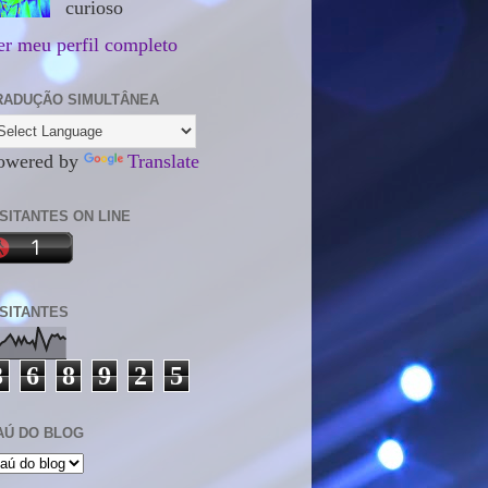
curioso
er meu perfil completo
RADUÇÃO SIMULTÂNEA
owered by
Translate
ISITANTES ON LINE
ISITANTES
3
6
8
9
2
5
AÚ DO BLOG