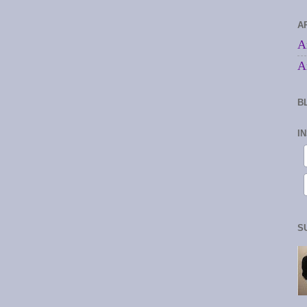
A
A
A
B
I
S