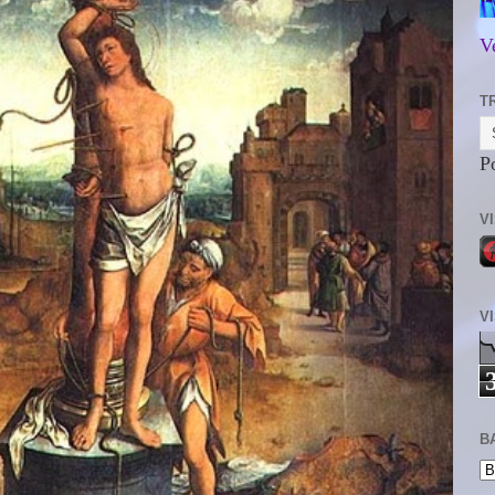
V
T
P
V
V
B