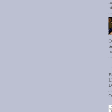
n
n
O
S
p
E
L
D
a
O