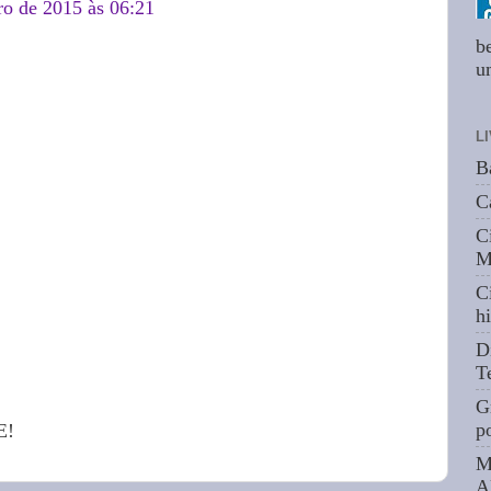
ro de 2015 às 06:21
b
um
L
B
C
C
M
C
hi
D
T
G
p
E!
M
A