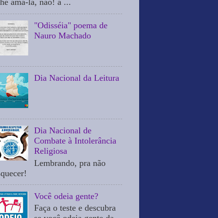
he ama-la, não! a ...
"Odisséia" poema de
Nauro Machado
Dia Nacional da Leitura
Dia Nacional de
Combate à Intolerância
Religiosa
Lembrando, pra não
squecer!
Você odeia gente?
Faça o teste e descubra