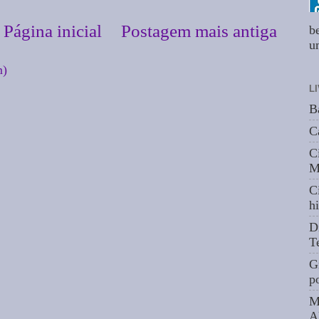
Página inicial
Postagem mais antiga
b
um
m)
L
B
C
C
M
C
hi
D
T
G
p
M
A