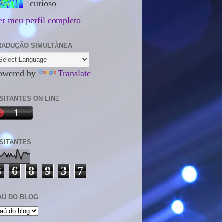
curioso
er meu perfil completo
RADUÇÃO SIMULTÂNEA
owered by
Translate
ISITANTES ON LINE
ISITANTES
3
6
8
9
3
7
AÚ DO BLOG