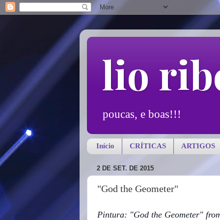
lio rib
poucas, e boas!!!
Início
CRÍTICAS
ARTIGOS
2 DE SET. DE 2015
"God the Geometer"
Pintura: "God the Geometer" from