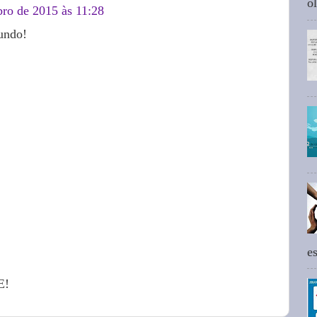
ol
bro de 2015 às 11:28
undo!
e
E!