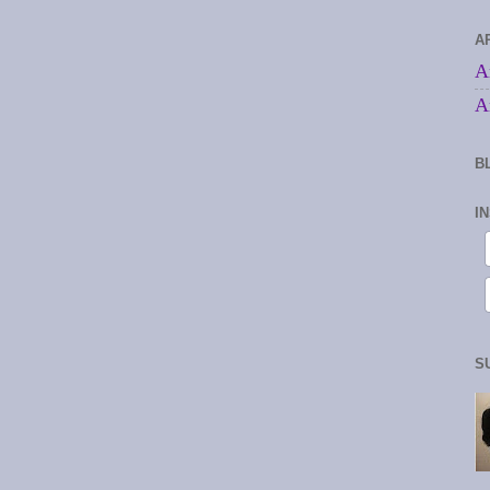
A
A
A
B
I
S