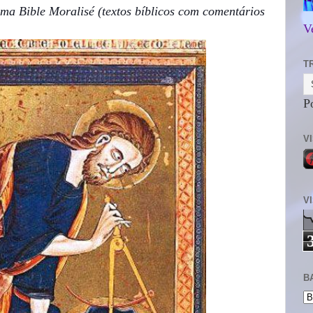
uma Bible Moralisé (textos bíblicos com comentários
V
T
P
V
V
B