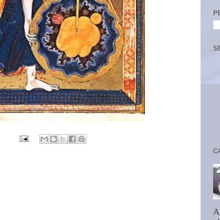
P
S
C
A