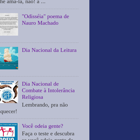
he ama-la, não! a ...
"Odisséia" poema de
Nauro Machado
Dia Nacional da Leitura
Dia Nacional de
Combate à Intolerância
Religiosa
Lembrando, pra não
squecer!
Você odeia gente?
Faça o teste e descubra