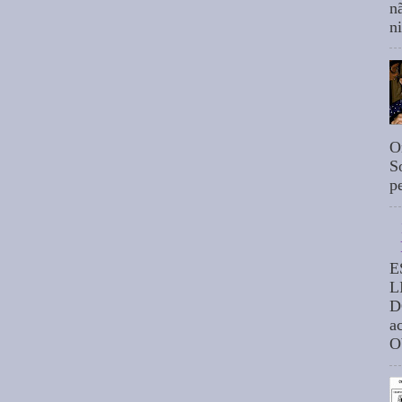
n
n
O
S
p
E
L
D
a
O