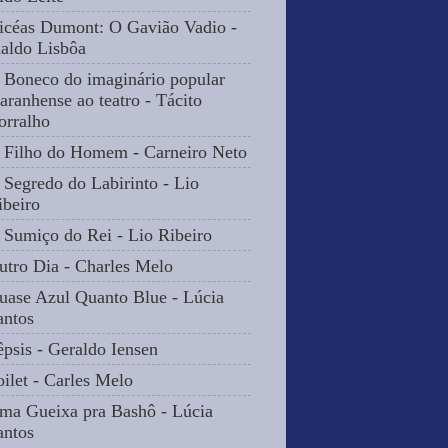
icéas Dumont: O Gavião Vadio -
naldo Lisbôa
 Boneco do imaginário popular
aranhense ao teatro - Tácito
orralho
 Filho do Homem - Carneiro Neto
 Segredo do Labirinto - Lio
ibeiro
 Sumiço do Rei - Lio Ribeiro
utro Dia - Charles Melo
uase Azul Quanto Blue - Lúcia
antos
êpsis - Geraldo Iensen
oilet - Carles Melo
ma Gueixa pra Bashô - Lúcia
antos