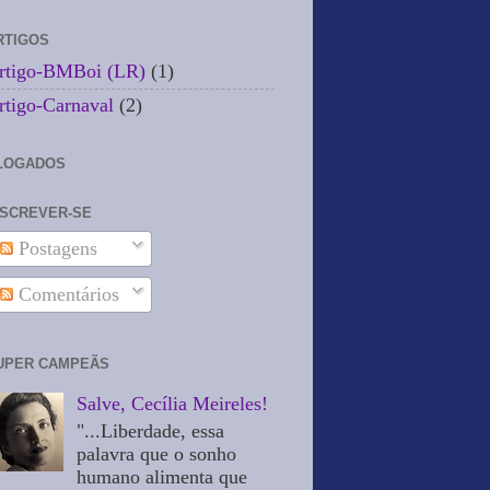
RTIGOS
rtigo-BMBoi (LR)
(1)
rtigo-Carnaval
(2)
LOGADOS
NSCREVER-SE
Postagens
Comentários
UPER CAMPEÃS
Salve, Cecília Meireles!
"...Liberdade, essa
palavra que o sonho
humano alimenta que