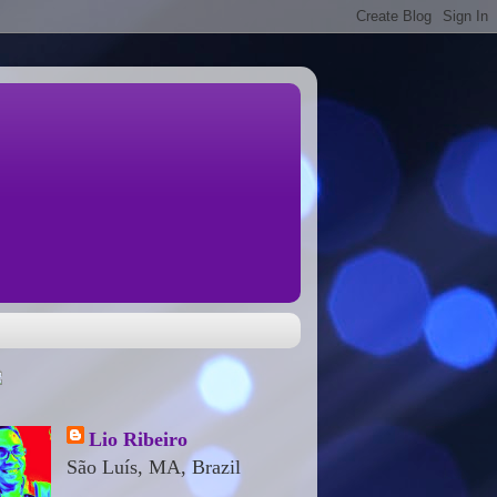
Lio Ribeiro
São Luís, MA, Brazil