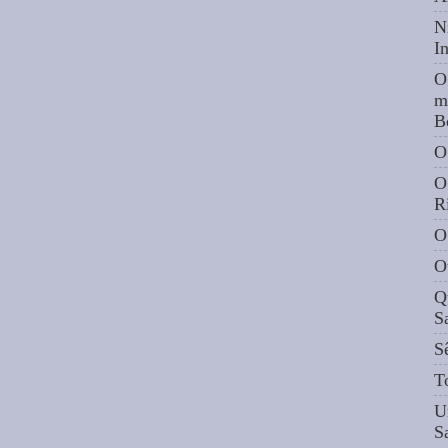
N
I
O
m
B
O
O
R
O
O
Q
S
S
T
U
S