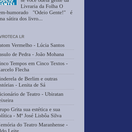
se você odeia gente da
Livraria da Folha O
em-humorado "Odeio Gente!" é
a sátira dos livro...
IVROTECA LR
atom Vermelho - Lúcia Santos
asulo de Pedra - João Mohana
inco Tempos em Cinco Textos -
arcelo Flecha
inderela de Berlim e outras
stórias - Lenita de Sá
icionário de Teatro - Ubiratan
eixeira
rupo Grita sua estética e sua
olítica - Mª José Lisbôa Silva
emória do Teatro Maranhense -
ldo Leite