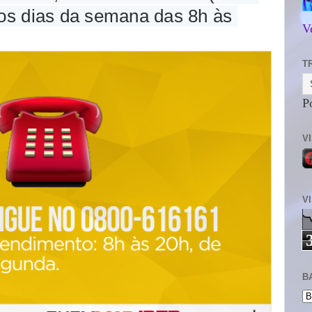
 os dias da semana das 8h às 
V
T
P
V
V
B