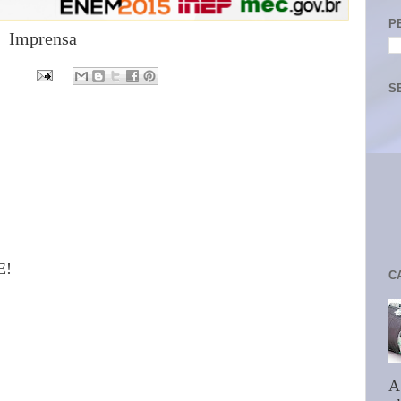
P
ep_Imprensa
S
E!
C
A