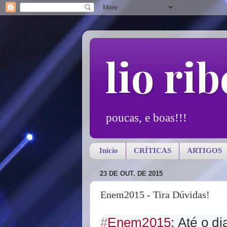
lio rib
poucas, e boas!!!
Início
CRÍTICAS
ARTIGOS
23 DE OUT. DE 2015
Enem2015 - Tira Dúvidas!
#
Enem2015
: Até o d