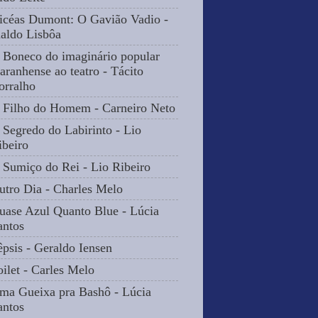
icéas Dumont: O Gavião Vadio -
naldo Lisbôa
 Boneco do imaginário popular
aranhense ao teatro - Tácito
orralho
 Filho do Homem - Carneiro Neto
 Segredo do Labirinto - Lio
ibeiro
 Sumiço do Rei - Lio Ribeiro
utro Dia - Charles Melo
uase Azul Quanto Blue - Lúcia
antos
êpsis - Geraldo Iensen
oilet - Carles Melo
ma Gueixa pra Bashô - Lúcia
antos