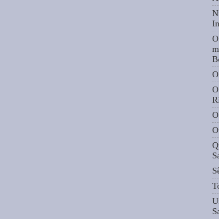
N
I
O
m
B
O
O
R
O
O
Q
S
S
T
U
S