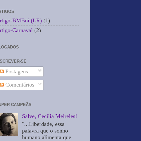
RTIGOS
rtigo-BMBoi (LR)
(1)
rtigo-Carnaval
(2)
LOGADOS
NSCREVER-SE
Postagens
Comentários
UPER CAMPEÃS
Salve, Cecília Meireles!
"...Liberdade, essa
palavra que o sonho
humano alimenta que