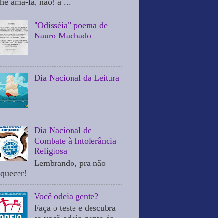
he ama-la, não! a ...
"Odisséia" poema de
Nauro Machado
Dia Nacional da Leitura
Dia Nacional de
Combate à Intolerância
Religiosa
Lembrando, pra não
squecer!
Você odeia gente?
Faça o teste e descubra