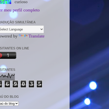
curioso
er meu perfil completo
RADUÇÃO SIMULTÂNEA
owered by
Translate
ISITANTES ON LINE
ISITANTES
3
6
9
0
3
5
AÚ DO BLOG