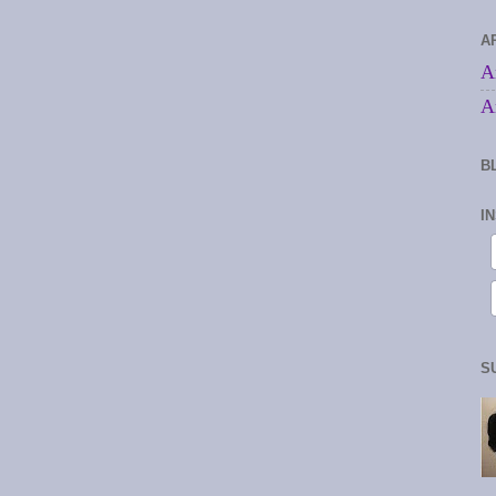
A
A
A
B
I
S