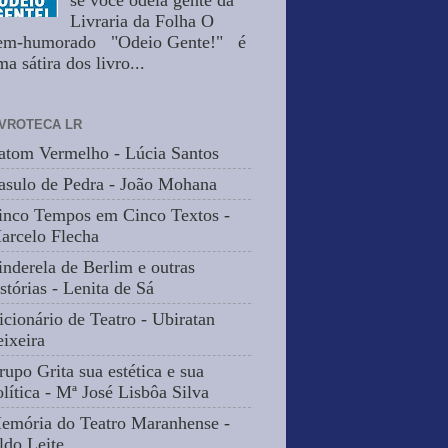
se você odeia gente da
Livraria da Folha O
em-humorado "Odeio Gente!" é
a sátira dos livro...
IVROTECA LR
atom Vermelho - Lúcia Santos
asulo de Pedra - João Mohana
inco Tempos em Cinco Textos -
arcelo Flecha
inderela de Berlim e outras
stórias - Lenita de Sá
icionário de Teatro - Ubiratan
eixeira
rupo Grita sua estética e sua
olítica - Mª José Lisbôa Silva
emória do Teatro Maranhense -
ldo Leite