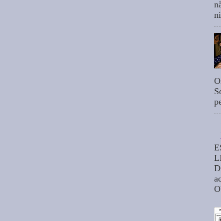
n
n
O
S
p
E
L
D
a
O