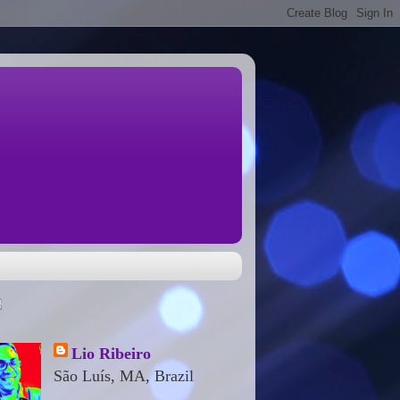
Lio Ribeiro
São Luís, MA, Brazil