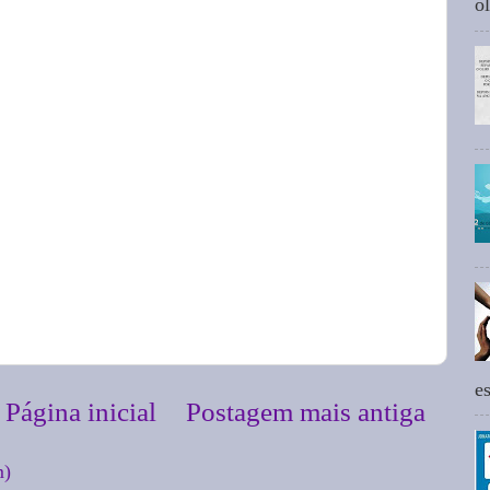
ol
e
Página inicial
Postagem mais antiga
m)