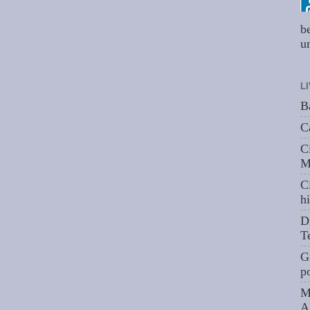
b
um
L
B
C
C
M
C
hi
D
T
G
p
M
A