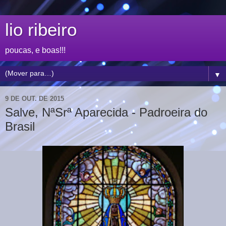
lio ribeiro
poucas, e boas!!!
▼
9 DE OUT. DE 2015
Salve, NªSrª Aparecida - Padroeira do
Brasil