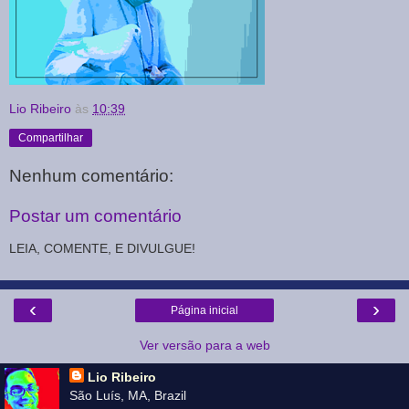
Lio Ribeiro
às
10:39
Compartilhar
Nenhum comentário:
Postar um comentário
LEIA, COMENTE, E DIVULGUE!
‹
›
Página inicial
Ver versão para a web
Lio Ribeiro
São Luís, MA, Brazil